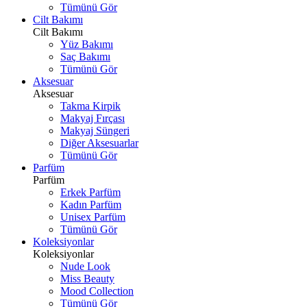
Tümünü Gör
Cilt Bakımı
Cilt Bakımı
Yüz Bakımı
Saç Bakımı
Tümünü Gör
Aksesuar
Aksesuar
Takma Kirpik
Makyaj Fırçası
Makyaj Süngeri
Diğer Aksesuarlar
Tümünü Gör
Parfüm
Parfüm
Erkek Parfüm
Kadın Parfüm
Unisex Parfüm
Tümünü Gör
Koleksiyonlar
Koleksiyonlar
Nude Look
Miss Beauty
Mood Collection
Tümünü Gör