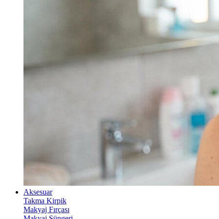
Aksesuar
Takma Kirpik
Makyaj Fırçası
Makyaj Süngeri