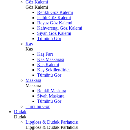
Göz Kalemi
Göz Kalemi
Renkli Göz Kalemi
Işıltılı Göz Kalemi
Beyaz Göz Kalemi
Kahverengi Göz Kalemi
Siyah Göz Kalemi
Tümünü Gör
Kaş
Kaş
Kaş Farı
Kaş Maskarası
Kaş Kalemi
Kaş Şekillendirici
Tümünü Gör
Maskara
Maskara
Renkli Maskara
Siyah Maskara
Tümünü Gör
Tümünü Gör
Dudak
Dudak
Lipgloss & Dudak Parlatıcısı
Lipgloss & Dudak Parlatıcısı