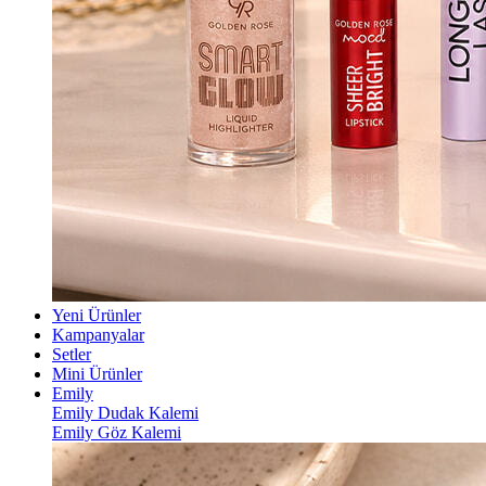
Yeni Ürünler
Kampanyalar
Setler
Mini Ürünler
Emily
Emily Dudak Kalemi
Emily Göz Kalemi