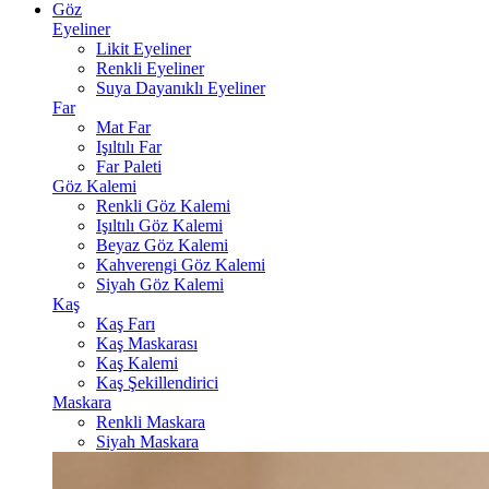
Göz
Eyeliner
Likit Eyeliner
Renkli Eyeliner
Suya Dayanıklı Eyeliner
Far
Mat Far
Işıltılı Far
Far Paleti
Göz Kalemi
Renkli Göz Kalemi
Işıltılı Göz Kalemi
Beyaz Göz Kalemi
Kahverengi Göz Kalemi
Siyah Göz Kalemi
Kaş
Kaş Farı
Kaş Maskarası
Kaş Kalemi
Kaş Şekillendirici
Maskara
Renkli Maskara
Siyah Maskara