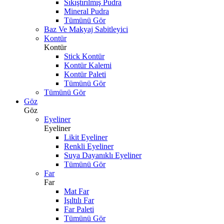
Sıkıştırılmış Pudra
Mineral Pudra
Tümünü Gör
Baz Ve Makyaj Sabitleyici
Kontür
Kontür
Stick Kontür
Kontür Kalemi
Kontür Paleti
Tümünü Gör
Tümünü Gör
Göz
Göz
Eyeliner
Eyeliner
Likit Eyeliner
Renkli Eyeliner
Suya Dayanıklı Eyeliner
Tümünü Gör
Far
Far
Mat Far
Işıltılı Far
Far Paleti
Tümünü Gör