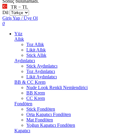
Sonuç bulunamadı.
TR − TL
Dil
Giriş Yap / Üye Ol
0
Yüz
Allık
Toz Allık
Likit Allık
Stick Allık
Aydınlatıcı
Stick Aydınlatıcı
Toz Aydınlatıcı
Likit Aydınlatıcı
BB & CC Krem
Nude Look Renkli Nemlendirici
BB Krem
CC Krem
Fondöten
Stick Fondöten
Orta Kapatıcı Fondöten
Mat Fondöten
Yoğun Kapatıcı Fondöten
Kapatıcı