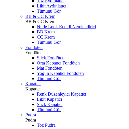
Toz Aydınlatıcı
Likit Aydınlatıcı
Tümünü Gör
BB & CC Krem
BB & CC Krem
Nude Look Renkli Nemlendirici
BB Krem
CC Krem
Tümünü Gör
Fondöten
Fondöten
Stick Fondöten
Orta Kapatıcı Fondöten
Mat Fondöten
Yoğun Kapatıcı Fondöten
Tümünü Gör
Kapatıcı
Kapatıcı
Renk Düzenleyici Kapatıcı
Likit Kapatıcı
Stick Kapatıcı
Tümünü Gör
Pudra
Pudra
Toz Pudra