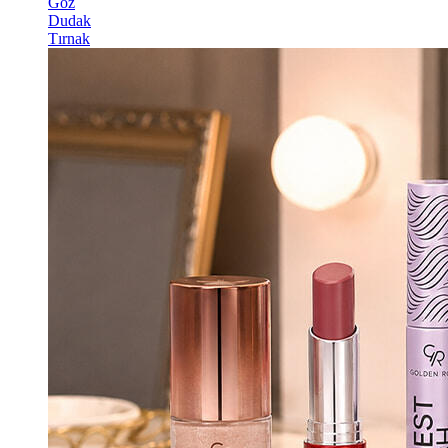
Göz
Dudak
Tırnak