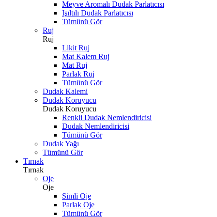
Meyve Aromalı Dudak Parlatıcısı
Işıltılı Dudak Parlatıcısı
Tümünü Gör
Ruj
Ruj
Likit Ruj
Mat Kalem Ruj
Mat Ruj
Parlak Ruj
Tümünü Gör
Dudak Kalemi
Dudak Koruyucu
Dudak Koruyucu
Renkli Dudak Nemlendiricisi
Dudak Nemlendiricisi
Tümünü Gör
Dudak Yağı
Tümünü Gör
Tırnak
Tırnak
Oje
Oje
Simli Oje
Parlak Oje
Tümünü Gör