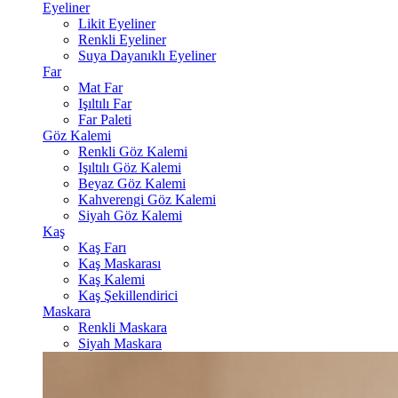
Eyeliner
Likit Eyeliner
Renkli Eyeliner
Suya Dayanıklı Eyeliner
Far
Mat Far
Işıltılı Far
Far Paleti
Göz Kalemi
Renkli Göz Kalemi
Işıltılı Göz Kalemi
Beyaz Göz Kalemi
Kahverengi Göz Kalemi
Siyah Göz Kalemi
Kaş
Kaş Farı
Kaş Maskarası
Kaş Kalemi
Kaş Şekillendirici
Maskara
Renkli Maskara
Siyah Maskara