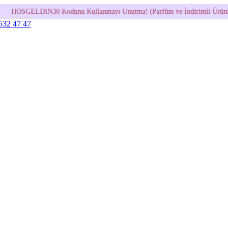
unu Kullanmayı Unutma! (Parfüm ve İndirimli Ürünlerde Geçerli Değildir
 532 47 47