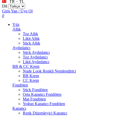
TR − TL
Dil
Giriş Yap / Üye Ol
0
Yüz
Allık
Toz Allık
Likit Allık
Stick Allık
Aydınlatıcı
Stick Aydınlatıcı
Toz Aydınlatıcı
Likit Aydınlatıcı
BB & CC Krem
Nude Look Renkli Nemlendirici
BB Krem
CC Krem
Fondöten
Stick Fondöten
Orta Kapatıcı Fondöten
Mat Fondöten
Yoğun Kapatıcı Fondöten
Kapatıcı
Renk Düzenleyici Kapatıcı