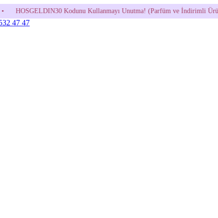
dunu Kullanmayı Unutma! (Parfüm ve İndirimli Ürünlerde Geçerli Değildi
 532 47 47