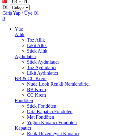
TR − TL
Dil
Giriş Yap / Üye Ol
0
Yüz
Allık
Toz Allık
Likit Allık
Stick Allık
Aydınlatıcı
Stick Aydınlatıcı
Toz Aydınlatıcı
Likit Aydınlatıcı
BB & CC Krem
Nude Look Renkli Nemlendirici
BB Krem
CC Krem
Fondöten
Stick Fondöten
Orta Kapatıcı Fondöten
Mat Fondöten
Yoğun Kapatıcı Fondöten
Kapatıcı
Renk Düzenleyici Kapatıcı