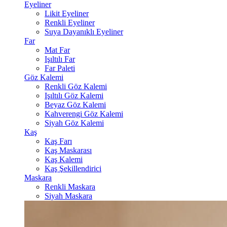
Eyeliner
Likit Eyeliner
Renkli Eyeliner
Suya Dayanıklı Eyeliner
Far
Mat Far
Işıltılı Far
Far Paleti
Göz Kalemi
Renkli Göz Kalemi
Işıltılı Göz Kalemi
Beyaz Göz Kalemi
Kahverengi Göz Kalemi
Siyah Göz Kalemi
Kaş
Kaş Farı
Kaş Maskarası
Kaş Kalemi
Kaş Şekillendirici
Maskara
Renkli Maskara
Siyah Maskara