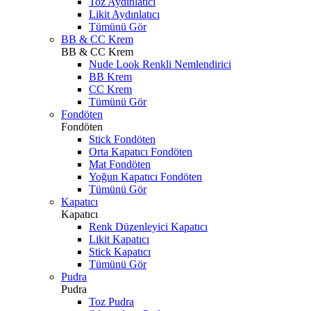
Toz Aydınlatıcı
Likit Aydınlatıcı
Tümünü Gör
BB & CC Krem
BB & CC Krem
Nude Look Renkli Nemlendirici
BB Krem
CC Krem
Tümünü Gör
Fondöten
Fondöten
Stick Fondöten
Orta Kapatıcı Fondöten
Mat Fondöten
Yoğun Kapatıcı Fondöten
Tümünü Gör
Kapatıcı
Kapatıcı
Renk Düzenleyici Kapatıcı
Likit Kapatıcı
Stick Kapatıcı
Tümünü Gör
Pudra
Pudra
Toz Pudra