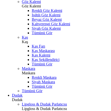
Göz Kalemi
Göz Kalemi
Renkli Göz Kalemi
Işıltılı Göz Kalemi
Beyaz Göz Kalemi
Kahverengi Göz Kalemi
Siyah Göz Kalemi
Tümünü Gör
Kaş
Kaş
Kaş Farı
Kaş Maskarası
Kaş Kalemi
Kaş Şekillendirici
Tümünü Gör
Maskara
Maskara
Renkli Maskara
Siyah Maskara
Tümünü Gör
Tümünü Gör
Dudak
Dudak
Lipgloss & Dudak Parlatıcısı
Lipgloss & Dudak Parlatıcısı