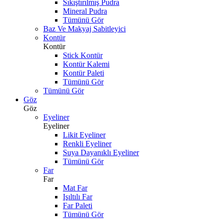
Sıkıştırılmış Pudra
Mineral Pudra
Tümünü Gör
Baz Ve Makyaj Sabitleyici
Kontür
Kontür
Stick Kontür
Kontür Kalemi
Kontür Paleti
Tümünü Gör
Tümünü Gör
Göz
Göz
Eyeliner
Eyeliner
Likit Eyeliner
Renkli Eyeliner
Suya Dayanıklı Eyeliner
Tümünü Gör
Far
Far
Mat Far
Işıltılı Far
Far Paleti
Tümünü Gör