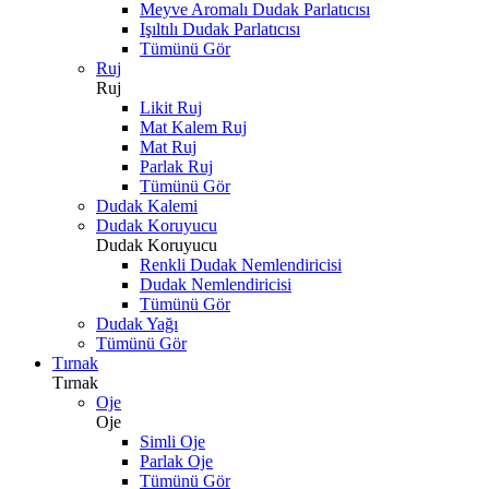
Meyve Aromalı Dudak Parlatıcısı
Işıltılı Dudak Parlatıcısı
Tümünü Gör
Ruj
Ruj
Likit Ruj
Mat Kalem Ruj
Mat Ruj
Parlak Ruj
Tümünü Gör
Dudak Kalemi
Dudak Koruyucu
Dudak Koruyucu
Renkli Dudak Nemlendiricisi
Dudak Nemlendiricisi
Tümünü Gör
Dudak Yağı
Tümünü Gör
Tırnak
Tırnak
Oje
Oje
Simli Oje
Parlak Oje
Tümünü Gör