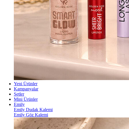
Yeni Ürünler
Kampanyalar
Setler
Mini Ürünler
Emily
Emily Dudak Kalemi
Emily Göz Kalemi