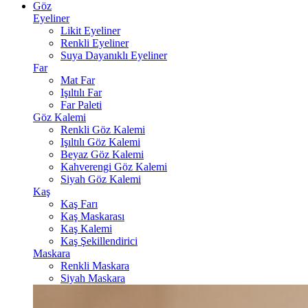
Göz
Eyeliner
Likit Eyeliner
Renkli Eyeliner
Suya Dayanıklı Eyeliner
Far
Mat Far
Işıltılı Far
Far Paleti
Göz Kalemi
Renkli Göz Kalemi
Işıltılı Göz Kalemi
Beyaz Göz Kalemi
Kahverengi Göz Kalemi
Siyah Göz Kalemi
Kaş
Kaş Farı
Kaş Maskarası
Kaş Kalemi
Kaş Şekillendirici
Maskara
Renkli Maskara
Siyah Maskara