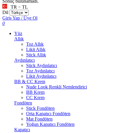
Sonuç bulunamadı.
TR − TL
Dil
Giriş Yap / Üye Ol
0
Yüz
Allık
Toz Allık
Likit Allık
Stick Allık
Aydınlatıcı
Stick Aydınlatıcı
Toz Aydınlatıcı
Likit Aydınlatıcı
BB & CC Krem
Nude Look Renkli Nemlendirici
BB Krem
CC Krem
Fondöten
Stick Fondöten
Orta Kapatıcı Fondöten
Mat Fondöten
Yoğun Kapatıcı Fondöten
Kapatıcı