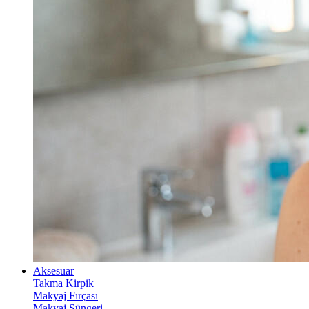
Aksesuar
Takma Kirpik
Makyaj Fırçası
Makyaj Süngeri