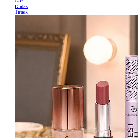
Göz
Dudak
Tırnak