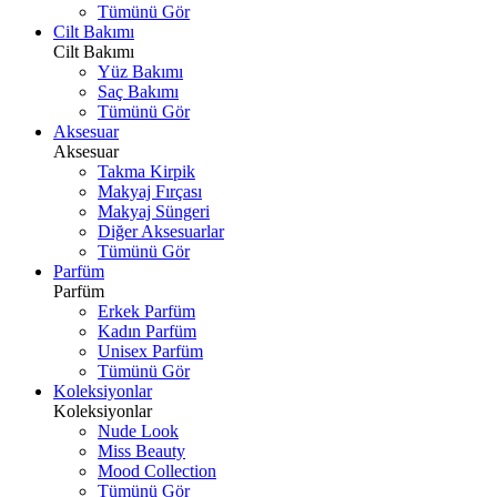
Tümünü Gör
Cilt Bakımı
Cilt Bakımı
Yüz Bakımı
Saç Bakımı
Tümünü Gör
Aksesuar
Aksesuar
Takma Kirpik
Makyaj Fırçası
Makyaj Süngeri
Diğer Aksesuarlar
Tümünü Gör
Parfüm
Parfüm
Erkek Parfüm
Kadın Parfüm
Unisex Parfüm
Tümünü Gör
Koleksiyonlar
Koleksiyonlar
Nude Look
Miss Beauty
Mood Collection
Tümünü Gör