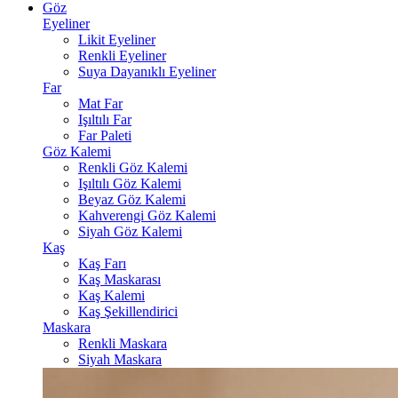
Göz
Eyeliner
Likit Eyeliner
Renkli Eyeliner
Suya Dayanıklı Eyeliner
Far
Mat Far
Işıltılı Far
Far Paleti
Göz Kalemi
Renkli Göz Kalemi
Işıltılı Göz Kalemi
Beyaz Göz Kalemi
Kahverengi Göz Kalemi
Siyah Göz Kalemi
Kaş
Kaş Farı
Kaş Maskarası
Kaş Kalemi
Kaş Şekillendirici
Maskara
Renkli Maskara
Siyah Maskara