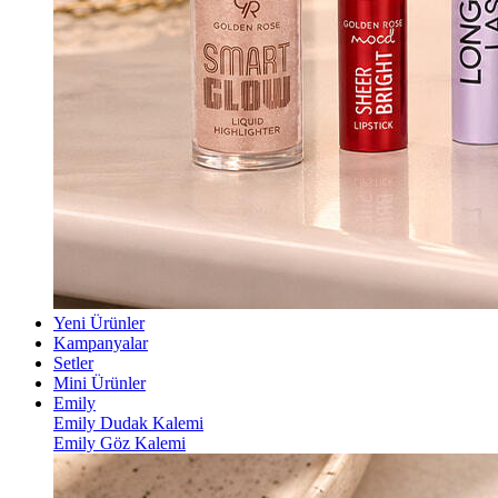
Yeni Ürünler
Kampanyalar
Setler
Mini Ürünler
Emily
Emily Dudak Kalemi
Emily Göz Kalemi