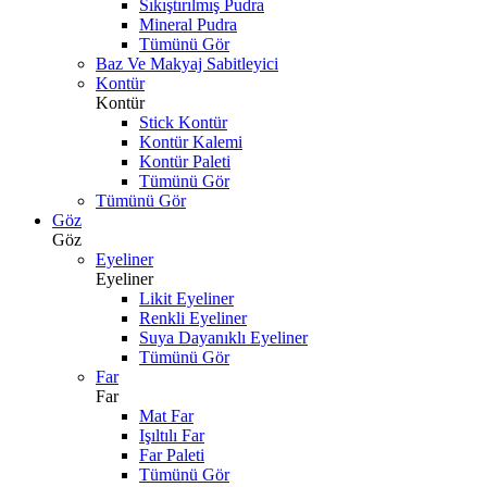
Sıkıştırılmış Pudra
Mineral Pudra
Tümünü Gör
Baz Ve Makyaj Sabitleyici
Kontür
Kontür
Stick Kontür
Kontür Kalemi
Kontür Paleti
Tümünü Gör
Tümünü Gör
Göz
Göz
Eyeliner
Eyeliner
Likit Eyeliner
Renkli Eyeliner
Suya Dayanıklı Eyeliner
Tümünü Gör
Far
Far
Mat Far
Işıltılı Far
Far Paleti
Tümünü Gör