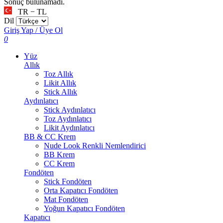
Sonuç bulunamadı.
TR − TL
Dil
Giriş Yap / Üye Ol
0
Yüz
Allık
Toz Allık
Likit Allık
Stick Allık
Aydınlatıcı
Stick Aydınlatıcı
Toz Aydınlatıcı
Likit Aydınlatıcı
BB & CC Krem
Nude Look Renkli Nemlendirici
BB Krem
CC Krem
Fondöten
Stick Fondöten
Orta Kapatıcı Fondöten
Mat Fondöten
Yoğun Kapatıcı Fondöten
Kapatıcı