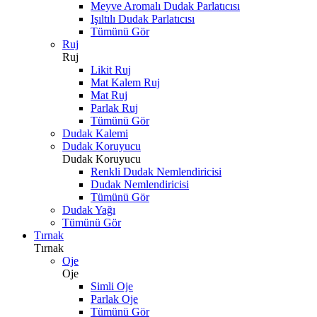
Meyve Aromalı Dudak Parlatıcısı
Işıltılı Dudak Parlatıcısı
Tümünü Gör
Ruj
Ruj
Likit Ruj
Mat Kalem Ruj
Mat Ruj
Parlak Ruj
Tümünü Gör
Dudak Kalemi
Dudak Koruyucu
Dudak Koruyucu
Renkli Dudak Nemlendiricisi
Dudak Nemlendiricisi
Tümünü Gör
Dudak Yağı
Tümünü Gör
Tırnak
Tırnak
Oje
Oje
Simli Oje
Parlak Oje
Tümünü Gör