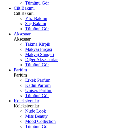
Tümünü Gör
Cilt Bakımı
Cilt Bakımı
Yüz Bakımı
Saç Bakımı
Tümünü Gör
Aksesuar
Aksesuar
Takma Kirpik
Makyaj Fırçası
Makyaj Süngeri
Diğer Aksesuarlar
Tümünü Gör
Parfüm
Parfüm
Erkek Parfüm
Kadın Parfüm
Unisex Parfüm
Tümünü Gör
Koleksiyonlar
Koleksiyonlar
Nude Look
Miss Beauty
Mood Collection
Tümünü Gör