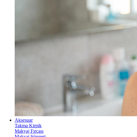
Aksesuar
Takma Kirpik
Makyaj Fırçası
Makyaj Süngeri