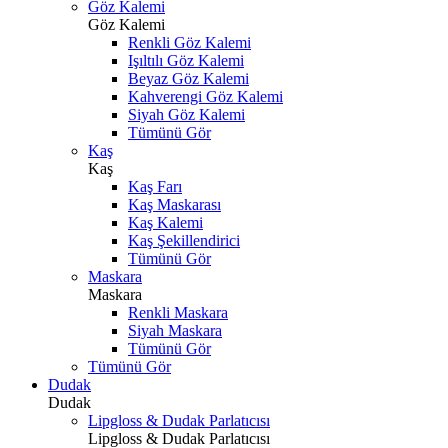
Göz Kalemi
Göz Kalemi
Renkli Göz Kalemi
Işıltılı Göz Kalemi
Beyaz Göz Kalemi
Kahverengi Göz Kalemi
Siyah Göz Kalemi
Tümünü Gör
Kaş
Kaş
Kaş Farı
Kaş Maskarası
Kaş Kalemi
Kaş Şekillendirici
Tümünü Gör
Maskara
Maskara
Renkli Maskara
Siyah Maskara
Tümünü Gör
Tümünü Gör
Dudak
Dudak
Lipgloss & Dudak Parlatıcısı
Lipgloss & Dudak Parlatıcısı