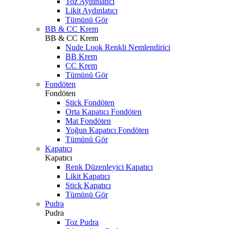
Toz Aydınlatıcı
Likit Aydınlatıcı
Tümünü Gör
BB & CC Krem
BB & CC Krem
Nude Look Renkli Nemlendirici
BB Krem
CC Krem
Tümünü Gör
Fondöten
Fondöten
Stick Fondöten
Orta Kapatıcı Fondöten
Mat Fondöten
Yoğun Kapatıcı Fondöten
Tümünü Gör
Kapatıcı
Kapatıcı
Renk Düzenleyici Kapatıcı
Likit Kapatıcı
Stick Kapatıcı
Tümünü Gör
Pudra
Pudra
Toz Pudra