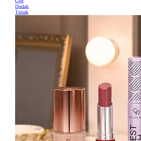
Göz
Dudak
Tırnak