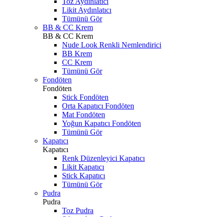
Toz Aydınlatıcı
Likit Aydınlatıcı
Tümünü Gör
BB & CC Krem
BB & CC Krem
Nude Look Renkli Nemlendirici
BB Krem
CC Krem
Tümünü Gör
Fondöten
Fondöten
Stick Fondöten
Orta Kapatıcı Fondöten
Mat Fondöten
Yoğun Kapatıcı Fondöten
Tümünü Gör
Kapatıcı
Kapatıcı
Renk Düzenleyici Kapatıcı
Likit Kapatıcı
Stick Kapatıcı
Tümünü Gör
Pudra
Pudra
Toz Pudra