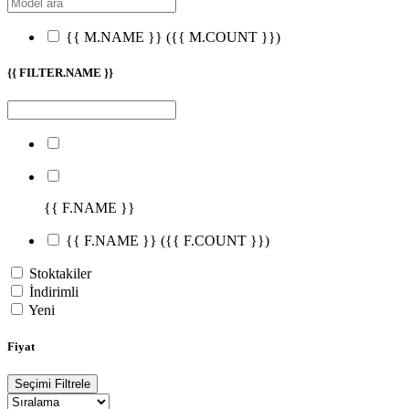
{{ M.NAME }}
({{ M.COUNT }})
{{ FILTER.NAME }}
{{ F.NAME }}
{{ F.NAME }}
({{ F.COUNT }})
Stoktakiler
İndirimli
Yeni
Fiyat
Seçimi Filtrele