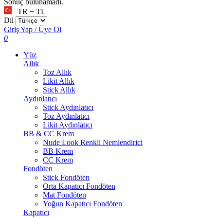
Sonuç bulunamadı.
TR − TL
Dil
Giriş Yap / Üye Ol
0
Yüz
Allık
Toz Allık
Likit Allık
Stick Allık
Aydınlatıcı
Stick Aydınlatıcı
Toz Aydınlatıcı
Likit Aydınlatıcı
BB & CC Krem
Nude Look Renkli Nemlendirici
BB Krem
CC Krem
Fondöten
Stick Fondöten
Orta Kapatıcı Fondöten
Mat Fondöten
Yoğun Kapatıcı Fondöten
Kapatıcı