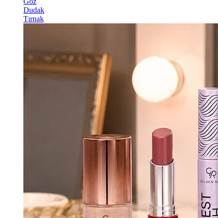
Göz
Dudak
Tırnak