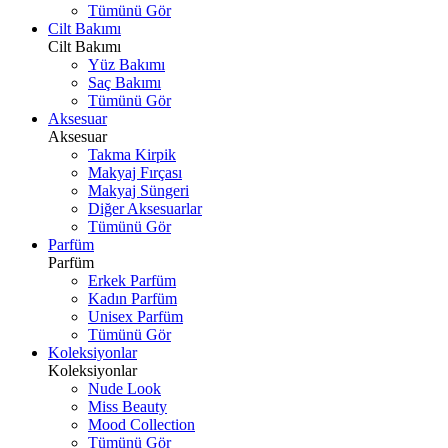
Tümünü Gör
Cilt Bakımı
Cilt Bakımı
Yüz Bakımı
Saç Bakımı
Tümünü Gör
Aksesuar
Aksesuar
Takma Kirpik
Makyaj Fırçası
Makyaj Süngeri
Diğer Aksesuarlar
Tümünü Gör
Parfüm
Parfüm
Erkek Parfüm
Kadın Parfüm
Unisex Parfüm
Tümünü Gör
Koleksiyonlar
Koleksiyonlar
Nude Look
Miss Beauty
Mood Collection
Tümünü Gör