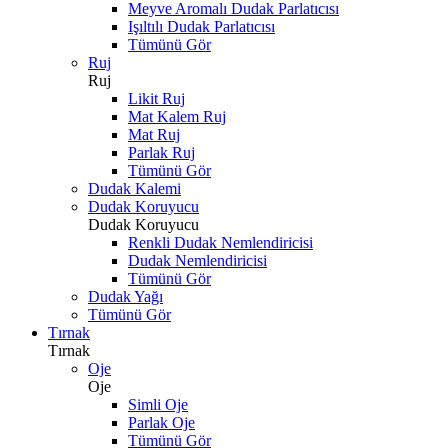
Meyve Aromalı Dudak Parlatıcısı
Işıltılı Dudak Parlatıcısı
Tümünü Gör
Ruj
Ruj
Likit Ruj
Mat Kalem Ruj
Mat Ruj
Parlak Ruj
Tümünü Gör
Dudak Kalemi
Dudak Koruyucu
Dudak Koruyucu
Renkli Dudak Nemlendiricisi
Dudak Nemlendiricisi
Tümünü Gör
Dudak Yağı
Tümünü Gör
Tırnak
Tırnak
Oje
Oje
Simli Oje
Parlak Oje
Tümünü Gör