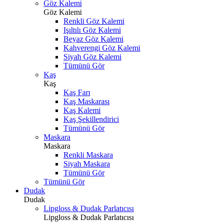
Göz Kalemi
Göz Kalemi
Renkli Göz Kalemi
Işıltılı Göz Kalemi
Beyaz Göz Kalemi
Kahverengi Göz Kalemi
Siyah Göz Kalemi
Tümünü Gör
Kaş
Kaş
Kaş Farı
Kaş Maskarası
Kaş Kalemi
Kaş Şekillendirici
Tümünü Gör
Maskara
Maskara
Renkli Maskara
Siyah Maskara
Tümünü Gör
Tümünü Gör
Dudak
Dudak
Lipgloss & Dudak Parlatıcısı
Lipgloss & Dudak Parlatıcısı