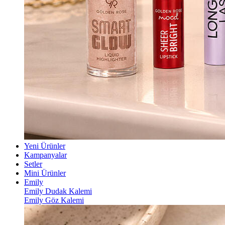
Yeni Ürünler
Kampanyalar
Setler
Mini Ürünler
Emily
Emily Dudak Kalemi
Emily Göz Kalemi