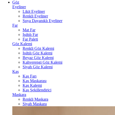
Göz
Eyeliner
Likit Eyeliner
Renkli Eyeliner
Suya Dayanıklı Eyeliner
Far
Mat Far
Işıltılı Far
Far Paleti
Göz Kalemi
Renkli Göz Kalemi
Işıltılı Göz Kalemi
Beyaz Göz Kalemi
Kahverengi Göz Kalemi
Siyah Göz Kalemi
Kaş
Kaş Farı
Kaş Maskarası
Kaş Kalemi
Kaş Şekillendirici
Maskara
Renkli Maskara
Siyah Maskara