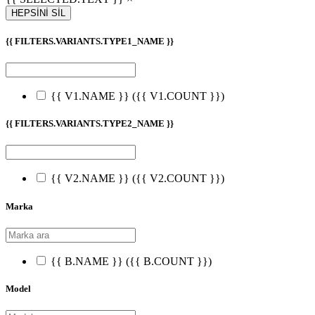
HEPSİNİ SİL
{{ FILTERS.VARIANTS.TYPE1_NAME }}
{{ V1.NAME }}
({{ V1.COUNT }})
{{ FILTERS.VARIANTS.TYPE2_NAME }}
{{ V2.NAME }}
({{ V2.COUNT }})
Marka
{{ B.NAME }}
({{ B.COUNT }})
Model