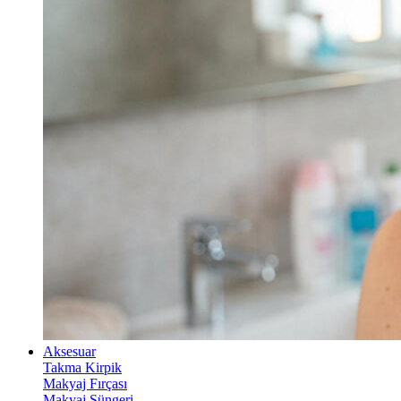
Aksesuar
Takma Kirpik
Makyaj Fırçası
Makyaj Süngeri