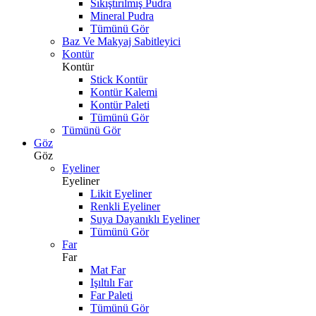
Sıkıştırılmış Pudra
Mineral Pudra
Tümünü Gör
Baz Ve Makyaj Sabitleyici
Kontür
Kontür
Stick Kontür
Kontür Kalemi
Kontür Paleti
Tümünü Gör
Tümünü Gör
Göz
Göz
Eyeliner
Eyeliner
Likit Eyeliner
Renkli Eyeliner
Suya Dayanıklı Eyeliner
Tümünü Gör
Far
Far
Mat Far
Işıltılı Far
Far Paleti
Tümünü Gör