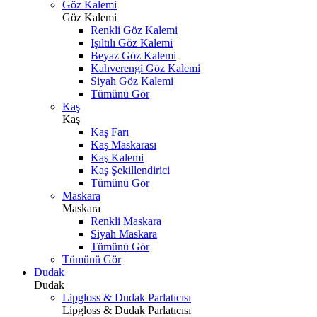
Göz Kalemi
Göz Kalemi
Renkli Göz Kalemi
Işıltılı Göz Kalemi
Beyaz Göz Kalemi
Kahverengi Göz Kalemi
Siyah Göz Kalemi
Tümünü Gör
Kaş
Kaş
Kaş Farı
Kaş Maskarası
Kaş Kalemi
Kaş Şekillendirici
Tümünü Gör
Maskara
Maskara
Renkli Maskara
Siyah Maskara
Tümünü Gör
Tümünü Gör
Dudak
Dudak
Lipgloss & Dudak Parlatıcısı
Lipgloss & Dudak Parlatıcısı