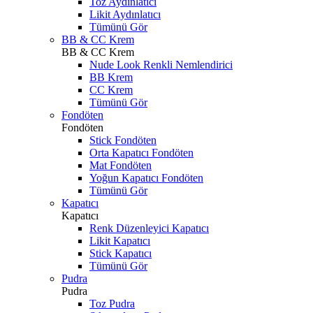
Toz Aydınlatıcı
Likit Aydınlatıcı
Tümünü Gör
BB & CC Krem
BB & CC Krem
Nude Look Renkli Nemlendirici
BB Krem
CC Krem
Tümünü Gör
Fondöten
Fondöten
Stick Fondöten
Orta Kapatıcı Fondöten
Mat Fondöten
Yoğun Kapatıcı Fondöten
Tümünü Gör
Kapatıcı
Kapatıcı
Renk Düzenleyici Kapatıcı
Likit Kapatıcı
Stick Kapatıcı
Tümünü Gör
Pudra
Pudra
Toz Pudra