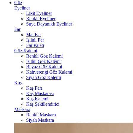
Göz
Eyeliner
Likit Eyeliner
Renkli Eyeliner
Suya Dayanıklı Eyeliner
Far
Mat Far
Işıltılı Far
Far Paleti
Göz Kalemi
Renkli Göz Kalemi
Işıltılı Göz Kalemi
Beyaz Göz Kalemi
Kahverengi Göz Kalemi
Siyah Göz Kalemi
Kaş
Kaş Farı
Kaş Maskarası
Kaş Kalemi
Kaş Şekillendirici
Maskara
Renkli Maskara
Siyah Maskara