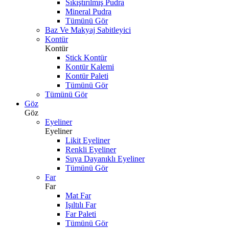
Sıkıştırılmış Pudra
Mineral Pudra
Tümünü Gör
Baz Ve Makyaj Sabitleyici
Kontür
Kontür
Stick Kontür
Kontür Kalemi
Kontür Paleti
Tümünü Gör
Tümünü Gör
Göz
Göz
Eyeliner
Eyeliner
Likit Eyeliner
Renkli Eyeliner
Suya Dayanıklı Eyeliner
Tümünü Gör
Far
Far
Mat Far
Işıltılı Far
Far Paleti
Tümünü Gör