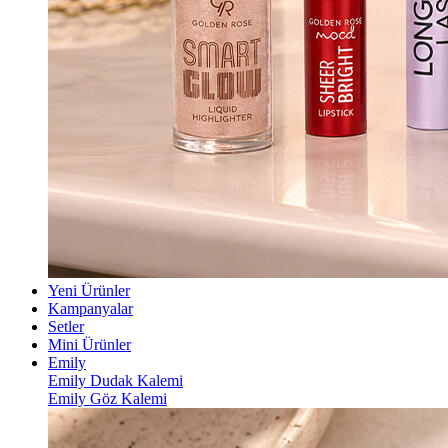
Yeni Ürünler
Kampanyalar
Setler
Mini Ürünler
Emily
Emily Dudak Kalemi
Emily Göz Kalemi