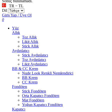
Sonuç bulunamadı.
TR − TL
Dil
Giriş Yap / Üye Ol
0
Yüz
Allık
Toz Allık
Likit Allık
Stick Allık
Aydınlatıcı
Stick Aydınlatıcı
Toz Aydınlatıcı
Likit Aydınlatıcı
BB & CC Krem
Nude Look Renkli Nemlendirici
BB Krem
CC Krem
Fondöten
Stick Fondöten
Orta Kapatıcı Fondöten
Mat Fondöten
Yoğun Kapatıcı Fondöten
Kapatıcı