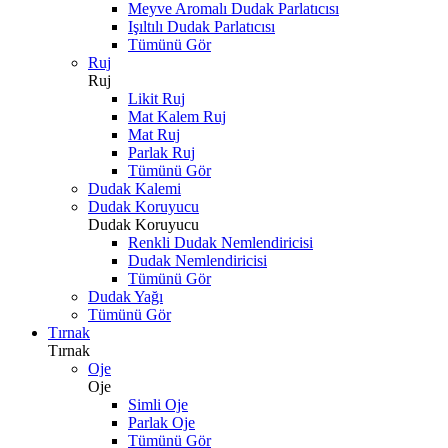
Meyve Aromalı Dudak Parlatıcısı
Işıltılı Dudak Parlatıcısı
Tümünü Gör
Ruj
Ruj
Likit Ruj
Mat Kalem Ruj
Mat Ruj
Parlak Ruj
Tümünü Gör
Dudak Kalemi
Dudak Koruyucu
Dudak Koruyucu
Renkli Dudak Nemlendiricisi
Dudak Nemlendiricisi
Tümünü Gör
Dudak Yağı
Tümünü Gör
Tırnak
Tırnak
Oje
Oje
Simli Oje
Parlak Oje
Tümünü Gör