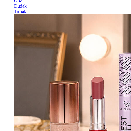
Göz
Dudak
Tırnak