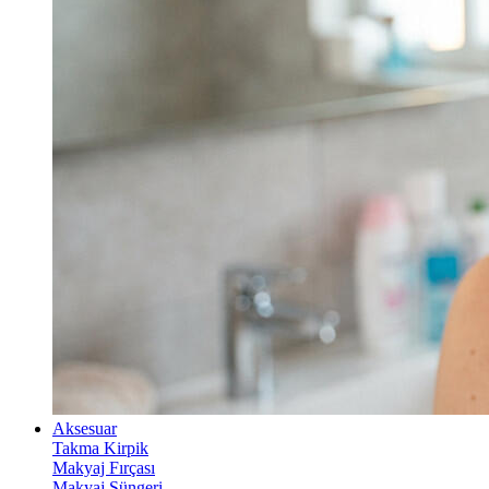
Aksesuar
Takma Kirpik
Makyaj Fırçası
Makyaj Süngeri