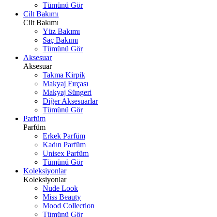
Tümünü Gör
Cilt Bakımı
Cilt Bakımı
Yüz Bakımı
Saç Bakımı
Tümünü Gör
Aksesuar
Aksesuar
Takma Kirpik
Makyaj Fırçası
Makyaj Süngeri
Diğer Aksesuarlar
Tümünü Gör
Parfüm
Parfüm
Erkek Parfüm
Kadın Parfüm
Unisex Parfüm
Tümünü Gör
Koleksiyonlar
Koleksiyonlar
Nude Look
Miss Beauty
Mood Collection
Tümünü Gör