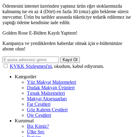
Ödemesini internet üzerinden yaptınız ürün eğer stoklarımızda
kalmamış ise en az 4 (Dört) en fazla 30 (otuz) gün bekleme süresi
mevcuttur. Ürün bu tarihler arasında tüketiciye tedarik edilemez ise
yaptığı ödeme kendisine iade edilir.
Golden Rose E-Bülten Kaydı Yaptırın!
Kampanya ve yeniliklerden haberdar olmak için e-bültenimize
abone olun!
Kayıt Ol
KVKK Sözleşmesi'ni
, okudum, kabul ediyorum.
Kategoriler
Yüz Makyaj Malzemeleri
Dudak Makyajı Ürünleri
Tırnak Malzemeleri
Makyaj Aksesuarları
Far Çeşitleri
Göz Kalemi Çeşitleri
Oje Çeşitleri
Kurumsal
Biz Kimiz?
Ülke Seç