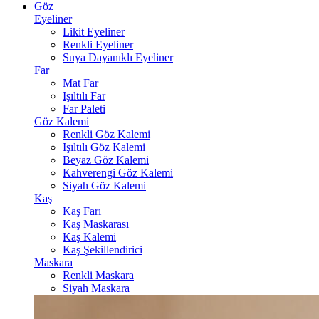
Göz
Eyeliner
Likit Eyeliner
Renkli Eyeliner
Suya Dayanıklı Eyeliner
Far
Mat Far
Işıltılı Far
Far Paleti
Göz Kalemi
Renkli Göz Kalemi
Işıltılı Göz Kalemi
Beyaz Göz Kalemi
Kahverengi Göz Kalemi
Siyah Göz Kalemi
Kaş
Kaş Farı
Kaş Maskarası
Kaş Kalemi
Kaş Şekillendirici
Maskara
Renkli Maskara
Siyah Maskara