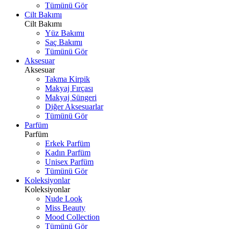
Tümünü Gör
Cilt Bakımı
Cilt Bakımı
Yüz Bakımı
Saç Bakımı
Tümünü Gör
Aksesuar
Aksesuar
Takma Kirpik
Makyaj Fırçası
Makyaj Süngeri
Diğer Aksesuarlar
Tümünü Gör
Parfüm
Parfüm
Erkek Parfüm
Kadın Parfüm
Unisex Parfüm
Tümünü Gör
Koleksiyonlar
Koleksiyonlar
Nude Look
Miss Beauty
Mood Collection
Tümünü Gör