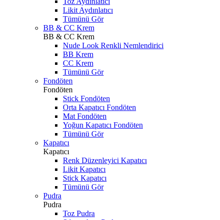
Toz Aydınlatıcı
Likit Aydınlatıcı
Tümünü Gör
BB & CC Krem
BB & CC Krem
Nude Look Renkli Nemlendirici
BB Krem
CC Krem
Tümünü Gör
Fondöten
Fondöten
Stick Fondöten
Orta Kapatıcı Fondöten
Mat Fondöten
Yoğun Kapatıcı Fondöten
Tümünü Gör
Kapatıcı
Kapatıcı
Renk Düzenleyici Kapatıcı
Likit Kapatıcı
Stick Kapatıcı
Tümünü Gör
Pudra
Pudra
Toz Pudra