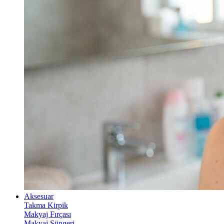
Aksesuar
Takma Kirpik
Makyaj Fırçası
Makyaj Süngeri