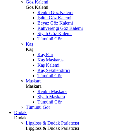
Göz Kalemi
Göz Kalemi
Renkli Göz Kalemi
Işıltılı Göz Kalemi
Beyaz Göz Kalemi
Kahverengi Göz Kalemi
Siyah Göz Kalemi
Tümünü Gör
Kaş
Kaş
Kaş Farı
Kaş Maskarası
Kaş Kalemi
Kaş Şekillendirici
Tümünü Gör
Maskara
Maskara
Renkli Maskara
Siyah Maskara
Tümünü Gör
Tümünü Gör
Dudak
Dudak
Lipgloss & Dudak Parlatıcısı
Lipgloss & Dudak Parlatıcısı