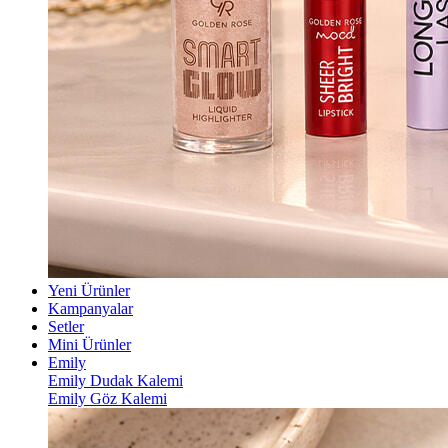
Yeni Ürünler
Kampanyalar
Setler
Mini Ürünler
Emily
Emily Dudak Kalemi
Emily Göz Kalemi