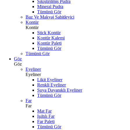
Sıkıştırılmış Pudra
Mineral Pudra
Tümünü Gör
Baz Ve Makyaj Sabitleyici
Kontür
Kontür
Stick Kontür
Kontür Kalemi
Kontür Paleti
Tümünü Gör
Tümünü Gör
Göz
Göz
Eyeliner
Eyeliner
Likit Eyeliner
Renkli Eyeliner
Suya Dayanıklı Eyeliner
Tümünü Gör
Far
Far
Mat Far
Işıltılı Far
Far Paleti
Tümünü Gör