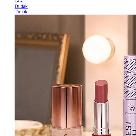
Göz
Dudak
Tırnak