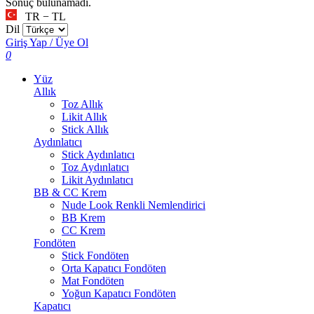
Sonuç bulunamadı.
TR − TL
Dil
Giriş Yap / Üye Ol
0
Yüz
Allık
Toz Allık
Likit Allık
Stick Allık
Aydınlatıcı
Stick Aydınlatıcı
Toz Aydınlatıcı
Likit Aydınlatıcı
BB & CC Krem
Nude Look Renkli Nemlendirici
BB Krem
CC Krem
Fondöten
Stick Fondöten
Orta Kapatıcı Fondöten
Mat Fondöten
Yoğun Kapatıcı Fondöten
Kapatıcı