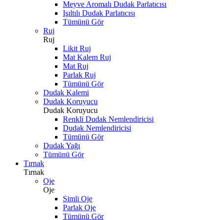
Meyve Aromalı Dudak Parlatıcısı
Işıltılı Dudak Parlatıcısı
Tümünü Gör
Ruj
Ruj
Likit Ruj
Mat Kalem Ruj
Mat Ruj
Parlak Ruj
Tümünü Gör
Dudak Kalemi
Dudak Koruyucu
Dudak Koruyucu
Renkli Dudak Nemlendiricisi
Dudak Nemlendiricisi
Tümünü Gör
Dudak Yağı
Tümünü Gör
Tırnak
Tırnak
Oje
Oje
Simli Oje
Parlak Oje
Tümünü Gör