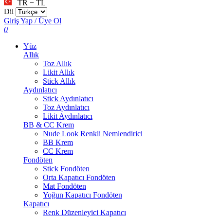
TR − TL
Dil
Giriş Yap / Üye Ol
0
Yüz
Allık
Toz Allık
Likit Allık
Stick Allık
Aydınlatıcı
Stick Aydınlatıcı
Toz Aydınlatıcı
Likit Aydınlatıcı
BB & CC Krem
Nude Look Renkli Nemlendirici
BB Krem
CC Krem
Fondöten
Stick Fondöten
Orta Kapatıcı Fondöten
Mat Fondöten
Yoğun Kapatıcı Fondöten
Kapatıcı
Renk Düzenleyici Kapatıcı