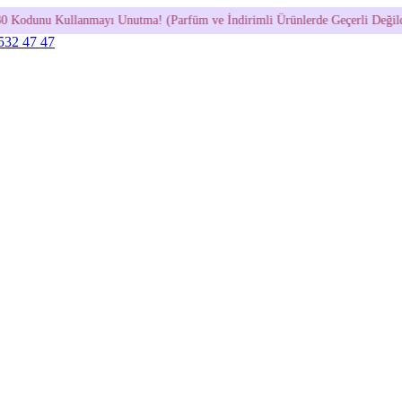
 Unutma! (Parfüm ve İndirimli Ürünlerde Geçerli Değildir.)
•
600 
 532 47 47