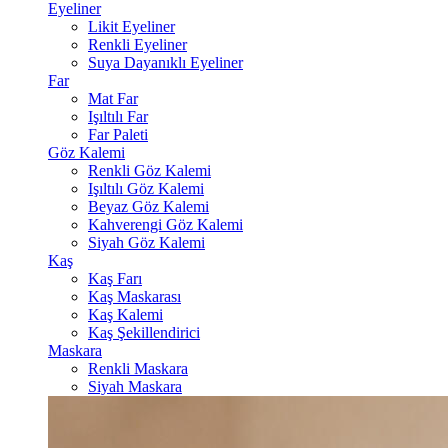
Eyeliner
Likit Eyeliner
Renkli Eyeliner
Suya Dayanıklı Eyeliner
Far
Mat Far
Işıltılı Far
Far Paleti
Göz Kalemi
Renkli Göz Kalemi
Işıltılı Göz Kalemi
Beyaz Göz Kalemi
Kahverengi Göz Kalemi
Siyah Göz Kalemi
Kaş
Kaş Farı
Kaş Maskarası
Kaş Kalemi
Kaş Şekillendirici
Maskara
Renkli Maskara
Siyah Maskara