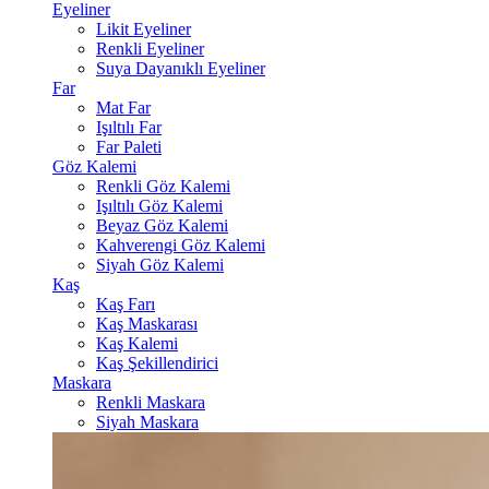
Eyeliner
Likit Eyeliner
Renkli Eyeliner
Suya Dayanıklı Eyeliner
Far
Mat Far
Işıltılı Far
Far Paleti
Göz Kalemi
Renkli Göz Kalemi
Işıltılı Göz Kalemi
Beyaz Göz Kalemi
Kahverengi Göz Kalemi
Siyah Göz Kalemi
Kaş
Kaş Farı
Kaş Maskarası
Kaş Kalemi
Kaş Şekillendirici
Maskara
Renkli Maskara
Siyah Maskara