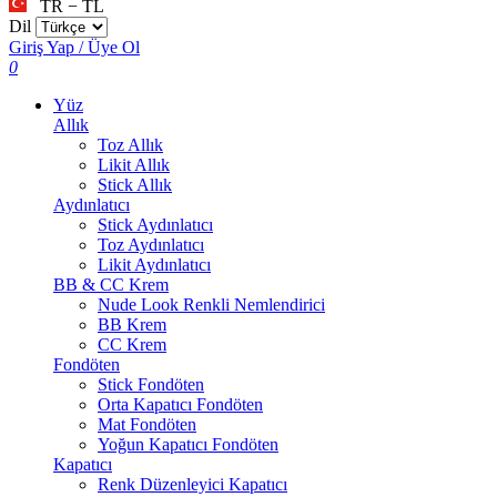
TR − TL
Dil
Giriş Yap / Üye Ol
0
Yüz
Allık
Toz Allık
Likit Allık
Stick Allık
Aydınlatıcı
Stick Aydınlatıcı
Toz Aydınlatıcı
Likit Aydınlatıcı
BB & CC Krem
Nude Look Renkli Nemlendirici
BB Krem
CC Krem
Fondöten
Stick Fondöten
Orta Kapatıcı Fondöten
Mat Fondöten
Yoğun Kapatıcı Fondöten
Kapatıcı
Renk Düzenleyici Kapatıcı