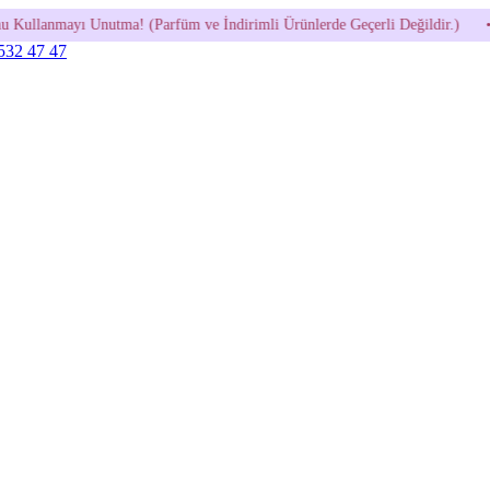
rfüm ve İndirimli Ürünlerde Geçerli Değildir.)
•
600 TL ve Üzeri 
 532 47 47