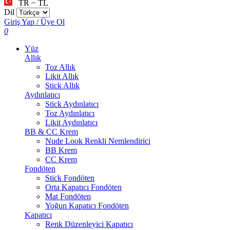
TR − TL
Dil
Giriş Yap / Üye Ol
0
Yüz
Allık
Toz Allık
Likit Allık
Stick Allık
Aydınlatıcı
Stick Aydınlatıcı
Toz Aydınlatıcı
Likit Aydınlatıcı
BB & CC Krem
Nude Look Renkli Nemlendirici
BB Krem
CC Krem
Fondöten
Stick Fondöten
Orta Kapatıcı Fondöten
Mat Fondöten
Yoğun Kapatıcı Fondöten
Kapatıcı
Renk Düzenleyici Kapatıcı