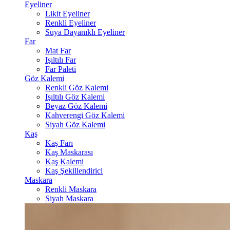
Eyeliner
Likit Eyeliner
Renkli Eyeliner
Suya Dayanıklı Eyeliner
Far
Mat Far
Işıltılı Far
Far Paleti
Göz Kalemi
Renkli Göz Kalemi
Işıltılı Göz Kalemi
Beyaz Göz Kalemi
Kahverengi Göz Kalemi
Siyah Göz Kalemi
Kaş
Kaş Farı
Kaş Maskarası
Kaş Kalemi
Kaş Şekillendirici
Maskara
Renkli Maskara
Siyah Maskara