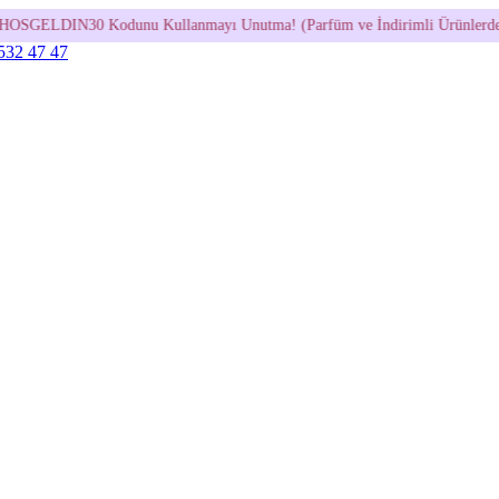
Kullanmayı Unutma! (Parfüm ve İndirimli Ürünlerde Geçerli Değildir.)
 532 47 47