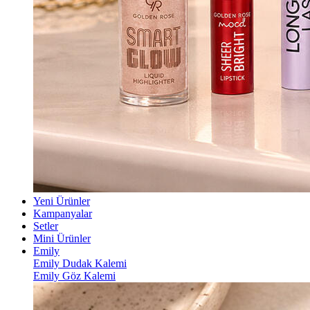
Yeni Ürünler
Kampanyalar
Setler
Mini Ürünler
Emily
Emily Dudak Kalemi
Emily Göz Kalemi