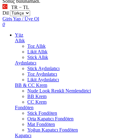
Sonuç bulunamadı.
TR − TL
Dil
Giriş Yap / Üye Ol
0
Yüz
Allık
Toz Allık
Likit Allık
Stick Allık
Aydınlatıcı
Stick Aydınlatıcı
Toz Aydınlatıcı
Likit Aydınlatıcı
BB & CC Krem
Nude Look Renkli Nemlendirici
BB Krem
CC Krem
Fondöten
Stick Fondöten
Orta Kapatıcı Fondöten
Mat Fondöten
Yoğun Kapatıcı Fondöten
Kapatıcı