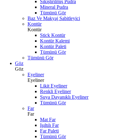
Sıkıştırılmış Pudra
Mineral Pudra
Tümünü Gör
Baz Ve Makyaj Sabitleyici
Kontür
Kontür
Stick Kontür
Kontür Kalemi
Kontür Paleti
Tümünü Gör
Tümünü Gör
Göz
Göz
Eyeliner
Eyeliner
Likit Eyeliner
Renkli Eyeliner
Suya Dayanıklı Eyeliner
Tümünü Gör
Far
Far
Mat Far
Işıltılı Far
Far Paleti
Tümünü Gör