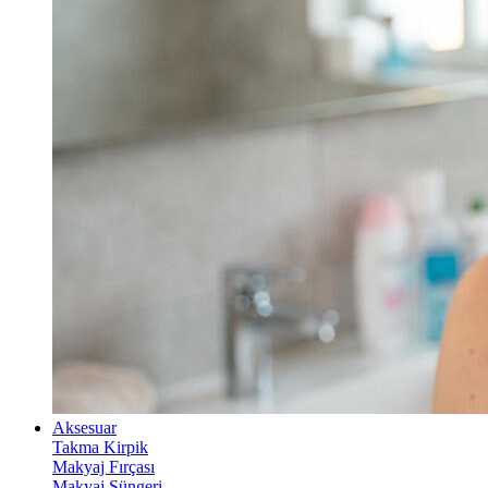
Aksesuar
Takma Kirpik
Makyaj Fırçası
Makyaj Süngeri