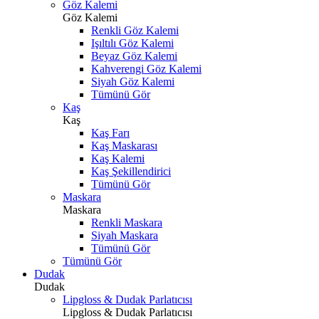
Göz Kalemi
Göz Kalemi
Renkli Göz Kalemi
Işıltılı Göz Kalemi
Beyaz Göz Kalemi
Kahverengi Göz Kalemi
Siyah Göz Kalemi
Tümünü Gör
Kaş
Kaş
Kaş Farı
Kaş Maskarası
Kaş Kalemi
Kaş Şekillendirici
Tümünü Gör
Maskara
Maskara
Renkli Maskara
Siyah Maskara
Tümünü Gör
Tümünü Gör
Dudak
Dudak
Lipgloss & Dudak Parlatıcısı
Lipgloss & Dudak Parlatıcısı