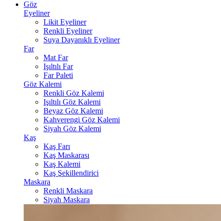
Göz
Eyeliner
Likit Eyeliner
Renkli Eyeliner
Suya Dayanıklı Eyeliner
Far
Mat Far
Işıltılı Far
Far Paleti
Göz Kalemi
Renkli Göz Kalemi
Işıltılı Göz Kalemi
Beyaz Göz Kalemi
Kahverengi Göz Kalemi
Siyah Göz Kalemi
Kaş
Kaş Farı
Kaş Maskarası
Kaş Kalemi
Kaş Şekillendirici
Maskara
Renkli Maskara
Siyah Maskara