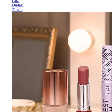
Göz
Dudak
Tırnak