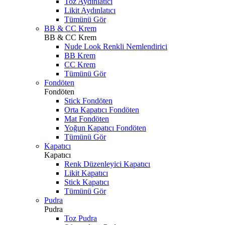
Toz Aydınlatıcı
Likit Aydınlatıcı
Tümünü Gör
BB & CC Krem
BB & CC Krem
Nude Look Renkli Nemlendirici
BB Krem
CC Krem
Tümünü Gör
Fondöten
Fondöten
Stick Fondöten
Orta Kapatıcı Fondöten
Mat Fondöten
Yoğun Kapatıcı Fondöten
Tümünü Gör
Kapatıcı
Kapatıcı
Renk Düzenleyici Kapatıcı
Likit Kapatıcı
Stick Kapatıcı
Tümünü Gör
Pudra
Pudra
Toz Pudra