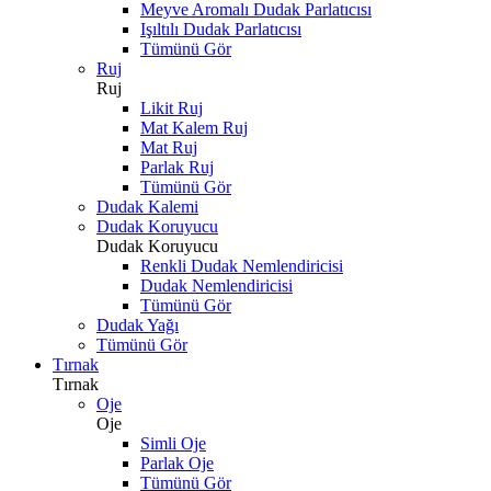
Meyve Aromalı Dudak Parlatıcısı
Işıltılı Dudak Parlatıcısı
Tümünü Gör
Ruj
Ruj
Likit Ruj
Mat Kalem Ruj
Mat Ruj
Parlak Ruj
Tümünü Gör
Dudak Kalemi
Dudak Koruyucu
Dudak Koruyucu
Renkli Dudak Nemlendiricisi
Dudak Nemlendiricisi
Tümünü Gör
Dudak Yağı
Tümünü Gör
Tırnak
Tırnak
Oje
Oje
Simli Oje
Parlak Oje
Tümünü Gör