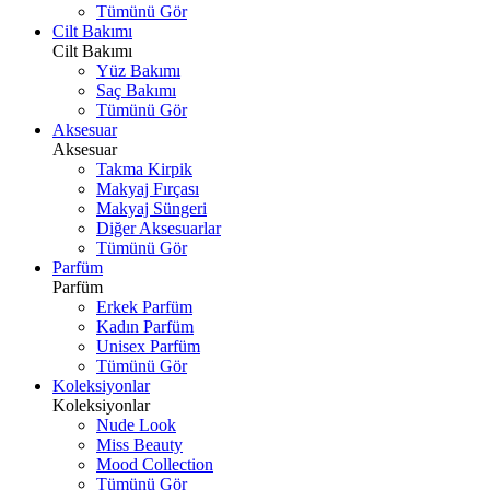
Tümünü Gör
Cilt Bakımı
Cilt Bakımı
Yüz Bakımı
Saç Bakımı
Tümünü Gör
Aksesuar
Aksesuar
Takma Kirpik
Makyaj Fırçası
Makyaj Süngeri
Diğer Aksesuarlar
Tümünü Gör
Parfüm
Parfüm
Erkek Parfüm
Kadın Parfüm
Unisex Parfüm
Tümünü Gör
Koleksiyonlar
Koleksiyonlar
Nude Look
Miss Beauty
Mood Collection
Tümünü Gör