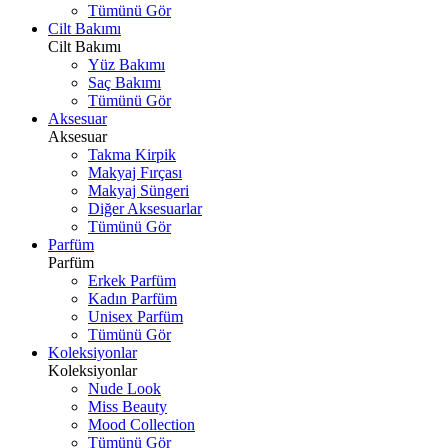
Tümünü Gör
Cilt Bakımı
Cilt Bakımı
Yüz Bakımı
Saç Bakımı
Tümünü Gör
Aksesuar
Aksesuar
Takma Kirpik
Makyaj Fırçası
Makyaj Süngeri
Diğer Aksesuarlar
Tümünü Gör
Parfüm
Parfüm
Erkek Parfüm
Kadın Parfüm
Unisex Parfüm
Tümünü Gör
Koleksiyonlar
Koleksiyonlar
Nude Look
Miss Beauty
Mood Collection
Tümünü Gör