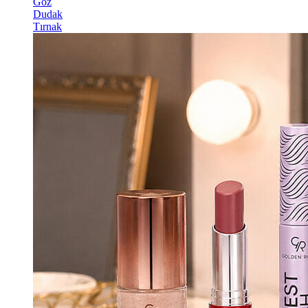
Göz
Dudak
Tırnak