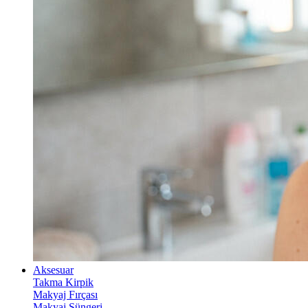
Aksesuar
Takma Kirpik
Makyaj Fırçası
Makyaj Süngeri