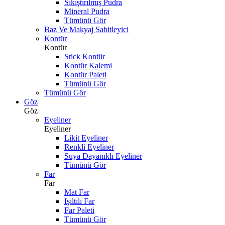
Sıkıştırılmış Pudra
Mineral Pudra
Tümünü Gör
Baz Ve Makyaj Sabitleyici
Kontür
Kontür
Stick Kontür
Kontür Kalemi
Kontür Paleti
Tümünü Gör
Tümünü Gör
Göz
Göz
Eyeliner
Eyeliner
Likit Eyeliner
Renkli Eyeliner
Suya Dayanıklı Eyeliner
Tümünü Gör
Far
Far
Mat Far
Işıltılı Far
Far Paleti
Tümünü Gör