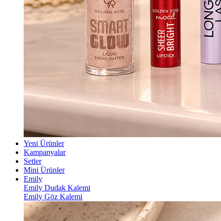
Yeni Ürünler
Kampanyalar
Setler
Mini Ürünler
Emily
Emily Dudak Kalemi
Emily Göz Kalemi