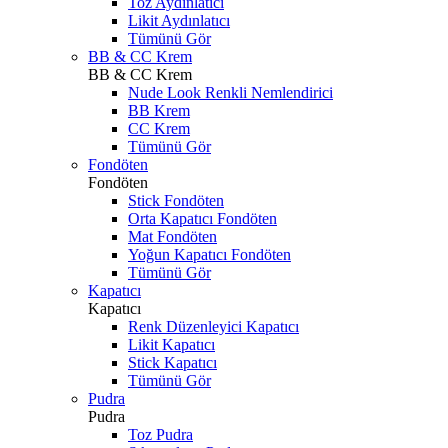
Toz Aydınlatıcı
Likit Aydınlatıcı
Tümünü Gör
BB & CC Krem
BB & CC Krem
Nude Look Renkli Nemlendirici
BB Krem
CC Krem
Tümünü Gör
Fondöten
Fondöten
Stick Fondöten
Orta Kapatıcı Fondöten
Mat Fondöten
Yoğun Kapatıcı Fondöten
Tümünü Gör
Kapatıcı
Kapatıcı
Renk Düzenleyici Kapatıcı
Likit Kapatıcı
Stick Kapatıcı
Tümünü Gör
Pudra
Pudra
Toz Pudra