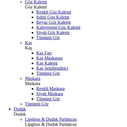
Göz Kalemi
Göz Kalemi
Renkli Göz Kalemi
Işıltılı Göz Kalemi
Beyaz Göz Kalemi
Kahverengi Göz Kalemi
Siyah Göz Kalemi
Tümünü Gör
Kaş
Kaş
Kaş Farı
Kaş Maskarası
Kaş Kalemi
Kaş Şekillendirici
Tümünü Gör
Maskara
Maskara
Renkli Maskara
Siyah Maskara
Tümünü Gör
Tümünü Gör
Dudak
Dudak
Lipgloss & Dudak Parlatıcısı
Lipgloss & Dudak Parlatıcısı