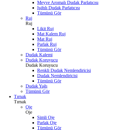
Meyve Aromalı Dudak Parlatıcısı
Işıltılı Dudak Parlatıcısı
Tümünü Gör
Ruj
Ruj
Likit Ruj
Mat Kalem Ruj
Mat Ruj
Parlak Ruj
Tümünü Gör
Dudak Kalemi
Dudak Koruyucu
Dudak Koruyucu
Renkli Dudak Nemlendiricisi
Dudak Nemlendiricisi
Tümünü Gör
Dudak Yağı
Tümünü Gör
Tırnak
Tırnak
Oje
Oje
Simli Oje
Parlak Oje
Tümünü Gör