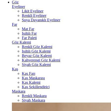
Göz
Eyeliner
Likit Eyeliner
Renkli Eyeliner
Suya Dayanıklı Eyeliner
Far
Mat Far
Işıltılı Far
Far Paleti
Göz Kalemi
Renkli Göz Kalemi
Işıltılı Göz Kalemi
Beyaz Göz Kalemi
Kahverengi Göz Kalemi
Siyah Göz Kalemi
Kaş
Kaş Farı
Kaş Maskarası
Kaş Kalemi
Kaş Şekillendirici
Maskara
Renkli Maskara
Siyah Maskara