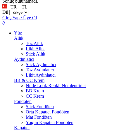
Sonuç bulunamadı.
TR − TL
Dil
Giriş Yap / Üye Ol
0
Yüz
Allık
Toz Allık
Likit Allık
Stick Allık
Aydınlatıcı
Stick Aydınlatıcı
Toz Aydınlatıcı
Likit Aydınlatıcı
BB & CC Krem
Nude Look Renkli Nemlendirici
BB Krem
CC Krem
Fondöten
Stick Fondöten
Orta Kapatıcı Fondöten
Mat Fondöten
Yoğun Kapatıcı Fondöten
Kapatıcı