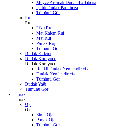
Meyve Aromalı Dudak Parlatıcısı
Işıltılı Dudak Parlatıcısı
Tümünü Gör
Ruj
Ruj
Likit Ruj
Mat Kalem Ruj
Mat Ruj
Parlak Ruj
Tümünü Gör
Dudak Kalemi
Dudak Koruyucu
Dudak Koruyucu
Renkli Dudak Nemlendiricisi
Dudak Nemlendiricisi
Tümünü Gör
Dudak Yağı
Tümünü Gör
Tırnak
Tırnak
Oje
Oje
Simli Oje
Parlak Oje
Tümünü Gör