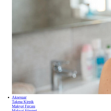
Aksesuar
Takma Kirpik
Makyaj Fırçası
Makyaj Süngeri