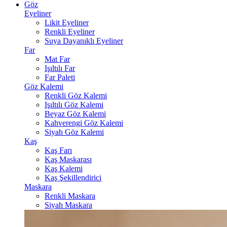
Göz
Eyeliner
Likit Eyeliner
Renkli Eyeliner
Suya Dayanıklı Eyeliner
Far
Mat Far
Işıltılı Far
Far Paleti
Göz Kalemi
Renkli Göz Kalemi
Işıltılı Göz Kalemi
Beyaz Göz Kalemi
Kahverengi Göz Kalemi
Siyah Göz Kalemi
Kaş
Kaş Farı
Kaş Maskarası
Kaş Kalemi
Kaş Şekillendirici
Maskara
Renkli Maskara
Siyah Maskara