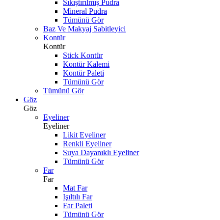
Sıkıştırılmış Pudra
Mineral Pudra
Tümünü Gör
Baz Ve Makyaj Sabitleyici
Kontür
Kontür
Stick Kontür
Kontür Kalemi
Kontür Paleti
Tümünü Gör
Tümünü Gör
Göz
Göz
Eyeliner
Eyeliner
Likit Eyeliner
Renkli Eyeliner
Suya Dayanıklı Eyeliner
Tümünü Gör
Far
Far
Mat Far
Işıltılı Far
Far Paleti
Tümünü Gör