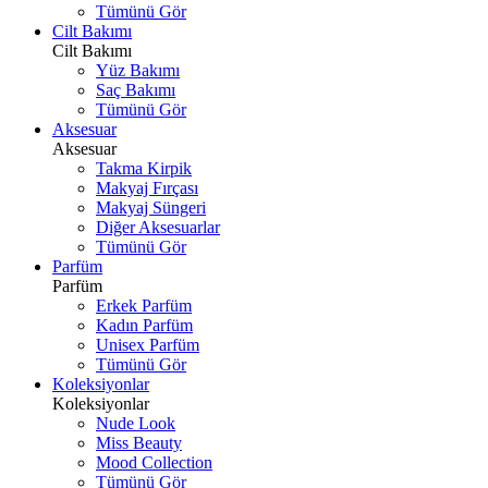
Tümünü Gör
Cilt Bakımı
Cilt Bakımı
Yüz Bakımı
Saç Bakımı
Tümünü Gör
Aksesuar
Aksesuar
Takma Kirpik
Makyaj Fırçası
Makyaj Süngeri
Diğer Aksesuarlar
Tümünü Gör
Parfüm
Parfüm
Erkek Parfüm
Kadın Parfüm
Unisex Parfüm
Tümünü Gör
Koleksiyonlar
Koleksiyonlar
Nude Look
Miss Beauty
Mood Collection
Tümünü Gör