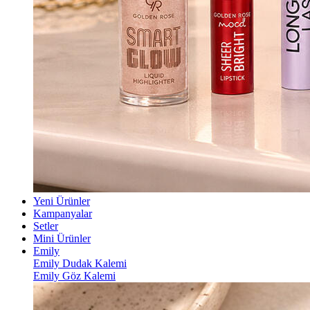
Yeni Ürünler
Kampanyalar
Setler
Mini Ürünler
Emily
Emily Dudak Kalemi
Emily Göz Kalemi