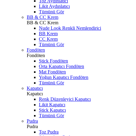
Toz Aydınlatıcı
Likit Aydınlatıcı
Tümünü Gör
BB & CC Krem
BB & CC Krem
Nude Look Renkli Nemlendirici
BB Krem
CC Krem
Tümünü Gör
Fondöten
Fondöten
Stick Fondöten
Orta Kapatıcı Fondöten
Mat Fondöten
Yoğun Kapatıcı Fondöten
Tümünü Gör
Kapatıcı
Kapatıcı
Renk Düzenleyici Kapatıcı
Likit Kapatıcı
Stick Kapatıcı
Tümünü Gör
Pudra
Pudra
Toz Pudra