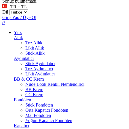
Sonuç bulunamadı.
TR − TL
Dil
Giriş Yap / Üye Ol
0
Yüz
Allık
Toz Allık
Likit Allık
Stick Allık
Aydınlatıcı
Stick Aydınlatıcı
Toz Aydınlatıcı
Likit Aydınlatıcı
BB & CC Krem
Nude Look Renkli Nemlendirici
BB Krem
CC Krem
Fondöten
Stick Fondöten
Orta Kapatıcı Fondöten
Mat Fondöten
Yoğun Kapatıcı Fondöten
Kapatıcı