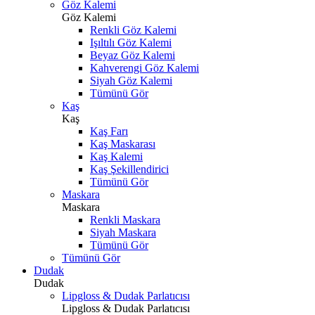
Göz Kalemi
Göz Kalemi
Renkli Göz Kalemi
Işıltılı Göz Kalemi
Beyaz Göz Kalemi
Kahverengi Göz Kalemi
Siyah Göz Kalemi
Tümünü Gör
Kaş
Kaş
Kaş Farı
Kaş Maskarası
Kaş Kalemi
Kaş Şekillendirici
Tümünü Gör
Maskara
Maskara
Renkli Maskara
Siyah Maskara
Tümünü Gör
Tümünü Gör
Dudak
Dudak
Lipgloss & Dudak Parlatıcısı
Lipgloss & Dudak Parlatıcısı