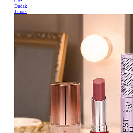
Göz
Dudak
Tırnak