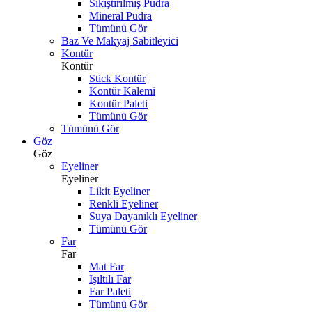
Sıkıştırılmış Pudra
Mineral Pudra
Tümünü Gör
Baz Ve Makyaj Sabitleyici
Kontür
Kontür
Stick Kontür
Kontür Kalemi
Kontür Paleti
Tümünü Gör
Tümünü Gör
Göz
Göz
Eyeliner
Eyeliner
Likit Eyeliner
Renkli Eyeliner
Suya Dayanıklı Eyeliner
Tümünü Gör
Far
Far
Mat Far
Işıltılı Far
Far Paleti
Tümünü Gör