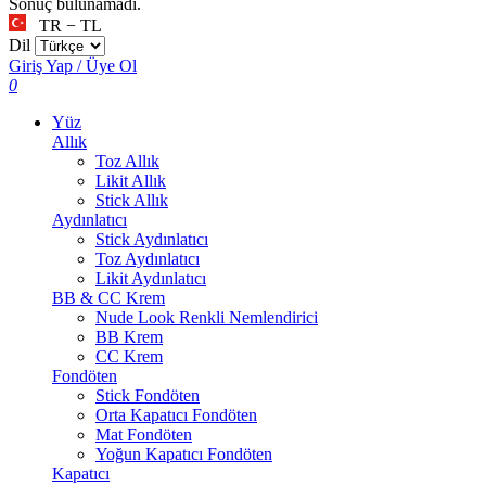
Sonuç bulunamadı.
TR − TL
Dil
Giriş Yap / Üye Ol
0
Yüz
Allık
Toz Allık
Likit Allık
Stick Allık
Aydınlatıcı
Stick Aydınlatıcı
Toz Aydınlatıcı
Likit Aydınlatıcı
BB & CC Krem
Nude Look Renkli Nemlendirici
BB Krem
CC Krem
Fondöten
Stick Fondöten
Orta Kapatıcı Fondöten
Mat Fondöten
Yoğun Kapatıcı Fondöten
Kapatıcı