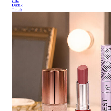
Göz
Dudak
Tırnak