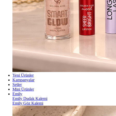
Yeni Ürünler
Kampanyalar
Setler
Mini Ürünler
Emily
Emily Dudak Kalemi
Emily Göz Kalemi