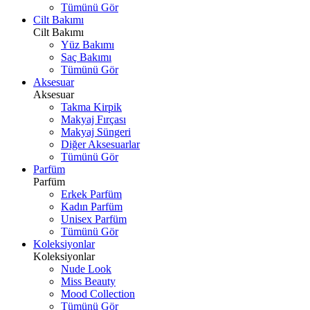
Tümünü Gör
Cilt Bakımı
Cilt Bakımı
Yüz Bakımı
Saç Bakımı
Tümünü Gör
Aksesuar
Aksesuar
Takma Kirpik
Makyaj Fırçası
Makyaj Süngeri
Diğer Aksesuarlar
Tümünü Gör
Parfüm
Parfüm
Erkek Parfüm
Kadın Parfüm
Unisex Parfüm
Tümünü Gör
Koleksiyonlar
Koleksiyonlar
Nude Look
Miss Beauty
Mood Collection
Tümünü Gör