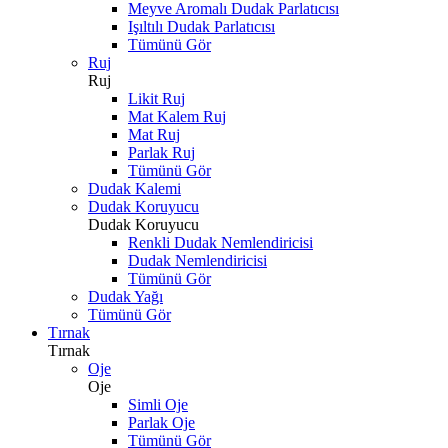
Meyve Aromalı Dudak Parlatıcısı
Işıltılı Dudak Parlatıcısı
Tümünü Gör
Ruj
Ruj
Likit Ruj
Mat Kalem Ruj
Mat Ruj
Parlak Ruj
Tümünü Gör
Dudak Kalemi
Dudak Koruyucu
Dudak Koruyucu
Renkli Dudak Nemlendiricisi
Dudak Nemlendiricisi
Tümünü Gör
Dudak Yağı
Tümünü Gör
Tırnak
Tırnak
Oje
Oje
Simli Oje
Parlak Oje
Tümünü Gör