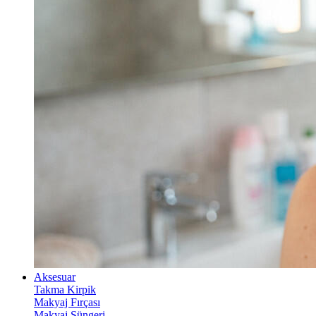
Aksesuar
Takma Kirpik
Makyaj Fırçası
Makyaj Süngeri