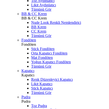
Toz Aydınlatıcı
Likit Aydınlatıcı
Tümünü Gör
BB & CC Krem
BB & CC Krem
Nude Look Renkli Nemlendirici
BB Krem
CC Krem
Tümünü Gör
Fondöten
Fondöten
Stick Fondöten
Orta Kapatıcı Fondöten
Mat Fondöten
Yoğun Kapatıcı Fondöten
Tümünü Gör
Kapatıcı
Kapatıcı
Renk Düzenleyici Kapatıcı
Likit Kapatıcı
Stick Kapatıcı
Tümünü Gör
Pudra
Pudra
Toz Pudra