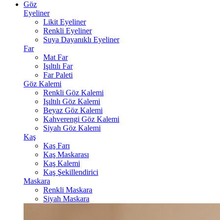
Göz
Eyeliner
Likit Eyeliner
Renkli Eyeliner
Suya Dayanıklı Eyeliner
Far
Mat Far
Işıltılı Far
Far Paleti
Göz Kalemi
Renkli Göz Kalemi
Işıltılı Göz Kalemi
Beyaz Göz Kalemi
Kahverengi Göz Kalemi
Siyah Göz Kalemi
Kaş
Kaş Farı
Kaş Maskarası
Kaş Kalemi
Kaş Şekillendirici
Maskara
Renkli Maskara
Siyah Maskara