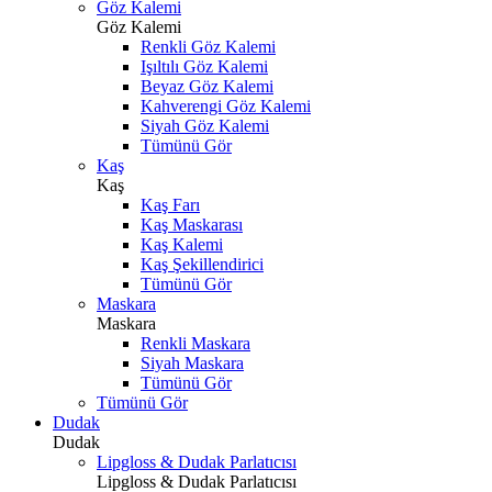
Göz Kalemi
Göz Kalemi
Renkli Göz Kalemi
Işıltılı Göz Kalemi
Beyaz Göz Kalemi
Kahverengi Göz Kalemi
Siyah Göz Kalemi
Tümünü Gör
Kaş
Kaş
Kaş Farı
Kaş Maskarası
Kaş Kalemi
Kaş Şekillendirici
Tümünü Gör
Maskara
Maskara
Renkli Maskara
Siyah Maskara
Tümünü Gör
Tümünü Gör
Dudak
Dudak
Lipgloss & Dudak Parlatıcısı
Lipgloss & Dudak Parlatıcısı