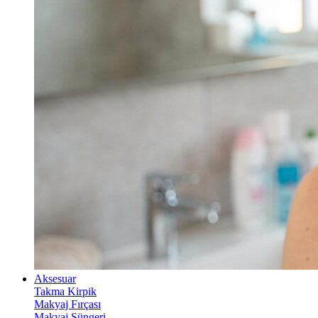
Aksesuar
Takma Kirpik
Makyaj Fırçası
Makyaj Süngeri