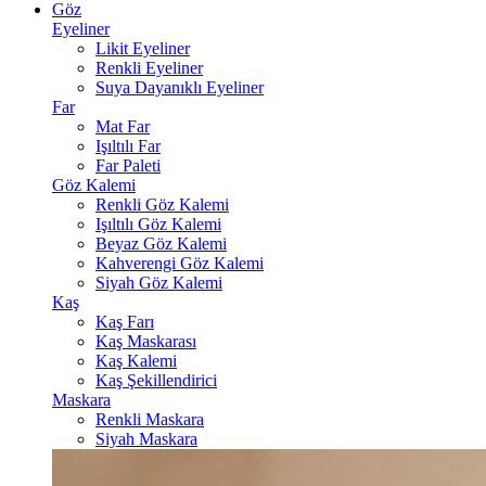
Göz
Eyeliner
Likit Eyeliner
Renkli Eyeliner
Suya Dayanıklı Eyeliner
Far
Mat Far
Işıltılı Far
Far Paleti
Göz Kalemi
Renkli Göz Kalemi
Işıltılı Göz Kalemi
Beyaz Göz Kalemi
Kahverengi Göz Kalemi
Siyah Göz Kalemi
Kaş
Kaş Farı
Kaş Maskarası
Kaş Kalemi
Kaş Şekillendirici
Maskara
Renkli Maskara
Siyah Maskara