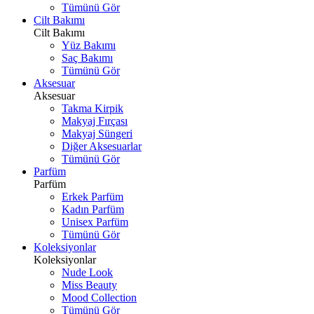
Tümünü Gör
Cilt Bakımı
Cilt Bakımı
Yüz Bakımı
Saç Bakımı
Tümünü Gör
Aksesuar
Aksesuar
Takma Kirpik
Makyaj Fırçası
Makyaj Süngeri
Diğer Aksesuarlar
Tümünü Gör
Parfüm
Parfüm
Erkek Parfüm
Kadın Parfüm
Unisex Parfüm
Tümünü Gör
Koleksiyonlar
Koleksiyonlar
Nude Look
Miss Beauty
Mood Collection
Tümünü Gör