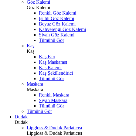
Göz Kalemi
Göz Kalemi
Renkli Göz Kalemi
Işıltılı Göz Kalemi
Beyaz Göz Kalemi
Kahverengi Göz Kalemi
Siyah Göz Kalemi
Tümünü Gör
Kaş
Kaş
Kaş Farı
Kaş Maskarası
Kaş Kalemi
Kaş Şekillendirici
Tümünü Gör
Maskara
Maskara
Renkli Maskara
Siyah Maskara
Tümünü Gör
Tümünü Gör
Dudak
Dudak
Lipgloss & Dudak Parlatıcısı
Lipgloss & Dudak Parlatıcısı