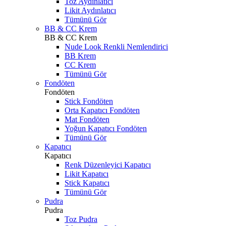
Toz Aydınlatıcı
Likit Aydınlatıcı
Tümünü Gör
BB & CC Krem
BB & CC Krem
Nude Look Renkli Nemlendirici
BB Krem
CC Krem
Tümünü Gör
Fondöten
Fondöten
Stick Fondöten
Orta Kapatıcı Fondöten
Mat Fondöten
Yoğun Kapatıcı Fondöten
Tümünü Gör
Kapatıcı
Kapatıcı
Renk Düzenleyici Kapatıcı
Likit Kapatıcı
Stick Kapatıcı
Tümünü Gör
Pudra
Pudra
Toz Pudra