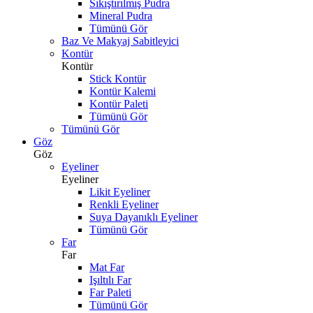
Sıkıştırılmış Pudra
Mineral Pudra
Tümünü Gör
Baz Ve Makyaj Sabitleyici
Kontür
Kontür
Stick Kontür
Kontür Kalemi
Kontür Paleti
Tümünü Gör
Tümünü Gör
Göz
Göz
Eyeliner
Eyeliner
Likit Eyeliner
Renkli Eyeliner
Suya Dayanıklı Eyeliner
Tümünü Gör
Far
Far
Mat Far
Işıltılı Far
Far Paleti
Tümünü Gör