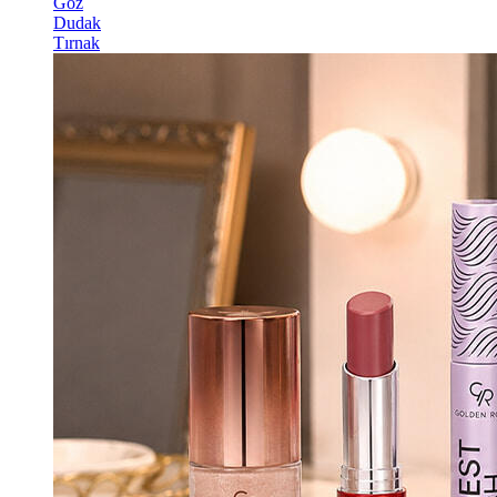
Göz
Dudak
Tırnak