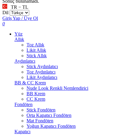
Sonuç bulunamadı.
TR − TL
Dil
Giriş Yap / Üye Ol
0
Yüz
Allık
Toz Allık
Likit Allık
Stick Allık
Aydınlatıcı
Stick Aydınlatıcı
Toz Aydınlatıcı
Likit Aydınlatıcı
BB & CC Krem
Nude Look Renkli Nemlendirici
BB Krem
CC Krem
Fondöten
Stick Fondöten
Orta Kapatıcı Fondöten
Mat Fondöten
Yoğun Kapatıcı Fondöten
Kapatıcı