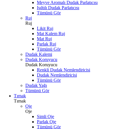
Meyve Aromalı Dudak Parlatıcısı
Işıltılı Dudak Parlatıcısı
Tümünü Gör
Ruj
Ruj
Likit Ruj
Mat Kalem Ruj
Mat Ruj
Parlak Ruj
Tümünü Gör
Dudak Kalemi
Dudak Koruyucu
Dudak Koruyucu
Renkli Dudak Nemlendiricisi
Dudak Nemlendiricisi
Tümünü Gör
Dudak Yağı
Tümünü Gör
Tırnak
Tırnak
Oje
Oje
Simli Oje
Parlak Oje
Tümünü Gör