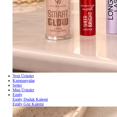
Yeni Ürünler
Kampanyalar
Setler
Mini Ürünler
Emily
Emily Dudak Kalemi
Emily Göz Kalemi