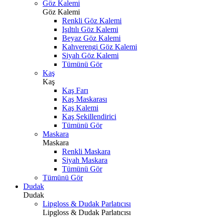
Göz Kalemi
Göz Kalemi
Renkli Göz Kalemi
Işıltılı Göz Kalemi
Beyaz Göz Kalemi
Kahverengi Göz Kalemi
Siyah Göz Kalemi
Tümünü Gör
Kaş
Kaş
Kaş Farı
Kaş Maskarası
Kaş Kalemi
Kaş Şekillendirici
Tümünü Gör
Maskara
Maskara
Renkli Maskara
Siyah Maskara
Tümünü Gör
Tümünü Gör
Dudak
Dudak
Lipgloss & Dudak Parlatıcısı
Lipgloss & Dudak Parlatıcısı