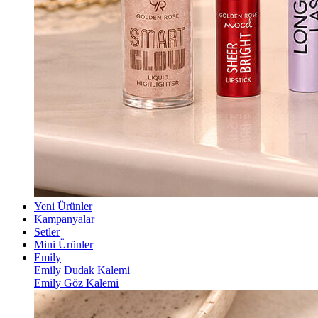
Yeni Ürünler
Kampanyalar
Setler
Mini Ürünler
Emily
Emily Dudak Kalemi
Emily Göz Kalemi