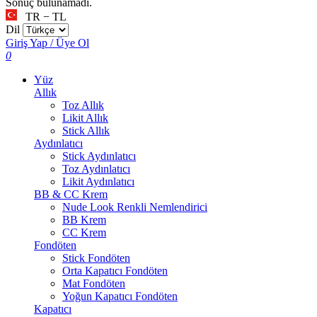
Sonuç bulunamadı.
TR − TL
Dil
Giriş Yap / Üye Ol
0
Yüz
Allık
Toz Allık
Likit Allık
Stick Allık
Aydınlatıcı
Stick Aydınlatıcı
Toz Aydınlatıcı
Likit Aydınlatıcı
BB & CC Krem
Nude Look Renkli Nemlendirici
BB Krem
CC Krem
Fondöten
Stick Fondöten
Orta Kapatıcı Fondöten
Mat Fondöten
Yoğun Kapatıcı Fondöten
Kapatıcı