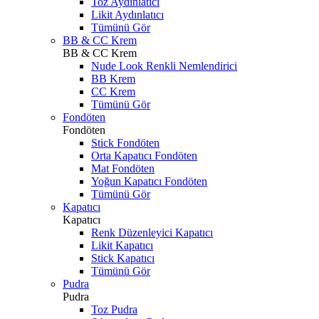
Toz Aydınlatıcı
Likit Aydınlatıcı
Tümünü Gör
BB & CC Krem
BB & CC Krem
Nude Look Renkli Nemlendirici
BB Krem
CC Krem
Tümünü Gör
Fondöten
Fondöten
Stick Fondöten
Orta Kapatıcı Fondöten
Mat Fondöten
Yoğun Kapatıcı Fondöten
Tümünü Gör
Kapatıcı
Kapatıcı
Renk Düzenleyici Kapatıcı
Likit Kapatıcı
Stick Kapatıcı
Tümünü Gör
Pudra
Pudra
Toz Pudra