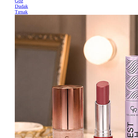
Göz
Dudak
Tırnak