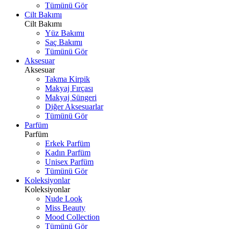
Tümünü Gör
Cilt Bakımı
Cilt Bakımı
Yüz Bakımı
Saç Bakımı
Tümünü Gör
Aksesuar
Aksesuar
Takma Kirpik
Makyaj Fırçası
Makyaj Süngeri
Diğer Aksesuarlar
Tümünü Gör
Parfüm
Parfüm
Erkek Parfüm
Kadın Parfüm
Unisex Parfüm
Tümünü Gör
Koleksiyonlar
Koleksiyonlar
Nude Look
Miss Beauty
Mood Collection
Tümünü Gör