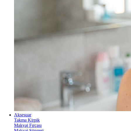
Aksesuar
Takma Kirpik
Makyaj Fırçası
Makyaj Süngeri