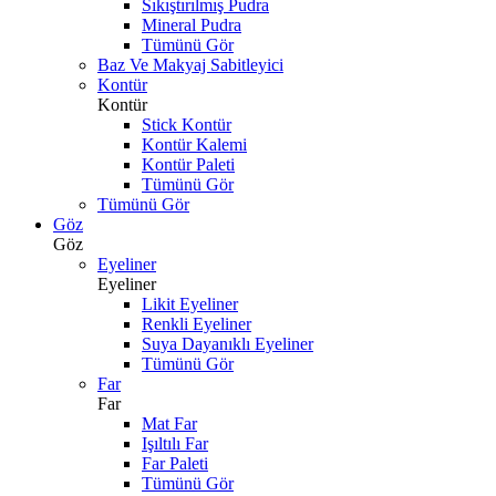
Sıkıştırılmış Pudra
Mineral Pudra
Tümünü Gör
Baz Ve Makyaj Sabitleyici
Kontür
Kontür
Stick Kontür
Kontür Kalemi
Kontür Paleti
Tümünü Gör
Tümünü Gör
Göz
Göz
Eyeliner
Eyeliner
Likit Eyeliner
Renkli Eyeliner
Suya Dayanıklı Eyeliner
Tümünü Gör
Far
Far
Mat Far
Işıltılı Far
Far Paleti
Tümünü Gör