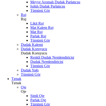
Meyve Aromalı Dudak Parlatıcısı
Işıltılı Dudak Parlatıcısı
Tümünü Gör
Ruj
Ruj
Likit Ruj
Mat Kalem Ruj
Mat Ruj
Parlak Ruj
Tümünü Gör
Dudak Kalemi
Dudak Koruyucu
Dudak Koruyucu
Renkli Dudak Nemlendiricisi
Dudak Nemlendiricisi
Tümünü Gör
Dudak Yağı
Tümünü Gör
Tırnak
Tırnak
Oje
Oje
Simli Oje
Parlak Oje
Tümünü Gör