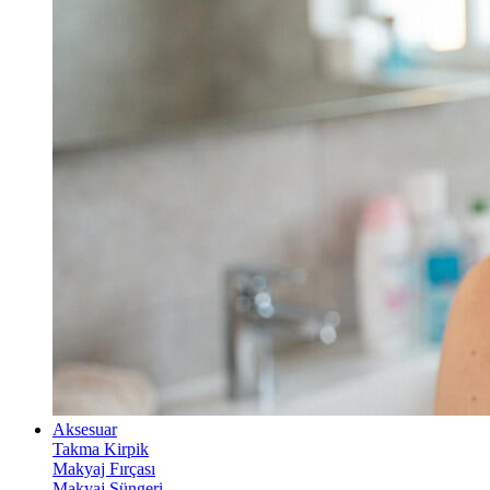
Aksesuar
Takma Kirpik
Makyaj Fırçası
Makyaj Süngeri