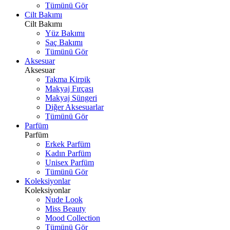
Tümünü Gör
Cilt Bakımı
Cilt Bakımı
Yüz Bakımı
Saç Bakımı
Tümünü Gör
Aksesuar
Aksesuar
Takma Kirpik
Makyaj Fırçası
Makyaj Süngeri
Diğer Aksesuarlar
Tümünü Gör
Parfüm
Parfüm
Erkek Parfüm
Kadın Parfüm
Unisex Parfüm
Tümünü Gör
Koleksiyonlar
Koleksiyonlar
Nude Look
Miss Beauty
Mood Collection
Tümünü Gör