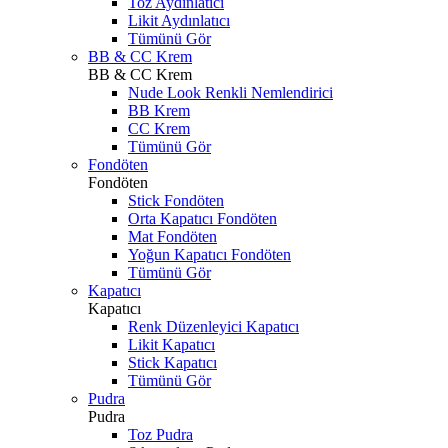
Toz Aydınlatıcı
Likit Aydınlatıcı
Tümünü Gör
BB & CC Krem
BB & CC Krem
Nude Look Renkli Nemlendirici
BB Krem
CC Krem
Tümünü Gör
Fondöten
Fondöten
Stick Fondöten
Orta Kapatıcı Fondöten
Mat Fondöten
Yoğun Kapatıcı Fondöten
Tümünü Gör
Kapatıcı
Kapatıcı
Renk Düzenleyici Kapatıcı
Likit Kapatıcı
Stick Kapatıcı
Tümünü Gör
Pudra
Pudra
Toz Pudra