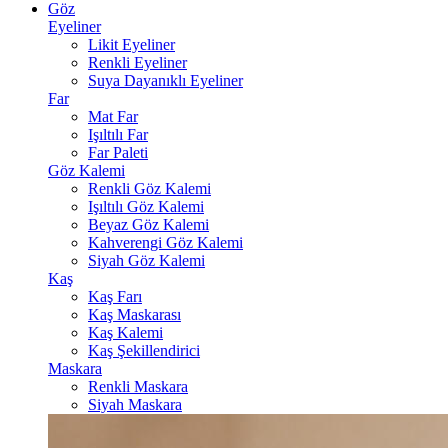
Göz
Eyeliner
Likit Eyeliner
Renkli Eyeliner
Suya Dayanıklı Eyeliner
Far
Mat Far
Işıltılı Far
Far Paleti
Göz Kalemi
Renkli Göz Kalemi
Işıltılı Göz Kalemi
Beyaz Göz Kalemi
Kahverengi Göz Kalemi
Siyah Göz Kalemi
Kaş
Kaş Farı
Kaş Maskarası
Kaş Kalemi
Kaş Şekillendirici
Maskara
Renkli Maskara
Siyah Maskara