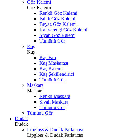
Göz Kalemi
Göz Kalemi
Renkli Göz Kalemi
Işıltılı Göz Kalemi
Beyaz Göz Kalemi
Kahverengi Göz Kalemi
Siyah Göz Kalemi
Tümünü Gör
Kaş
Kaş
Kaş Farı
Kaş Maskarası
Kaş Kalemi
Kaş Şekillendirici
Tümünü Gör
Maskara
Maskara
Renkli Maskara
Siyah Maskara
Tümünü Gör
Tümünü Gör
Dudak
Dudak
Lipgloss & Dudak Parlatıcısı
Lipgloss & Dudak Parlatıcısı