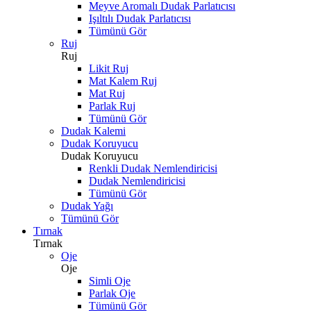
Meyve Aromalı Dudak Parlatıcısı
Işıltılı Dudak Parlatıcısı
Tümünü Gör
Ruj
Ruj
Likit Ruj
Mat Kalem Ruj
Mat Ruj
Parlak Ruj
Tümünü Gör
Dudak Kalemi
Dudak Koruyucu
Dudak Koruyucu
Renkli Dudak Nemlendiricisi
Dudak Nemlendiricisi
Tümünü Gör
Dudak Yağı
Tümünü Gör
Tırnak
Tırnak
Oje
Oje
Simli Oje
Parlak Oje
Tümünü Gör