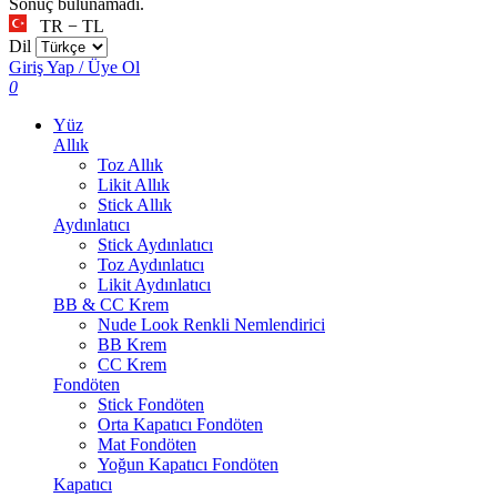
Sonuç bulunamadı.
TR − TL
Dil
Giriş Yap / Üye Ol
0
Yüz
Allık
Toz Allık
Likit Allık
Stick Allık
Aydınlatıcı
Stick Aydınlatıcı
Toz Aydınlatıcı
Likit Aydınlatıcı
BB & CC Krem
Nude Look Renkli Nemlendirici
BB Krem
CC Krem
Fondöten
Stick Fondöten
Orta Kapatıcı Fondöten
Mat Fondöten
Yoğun Kapatıcı Fondöten
Kapatıcı