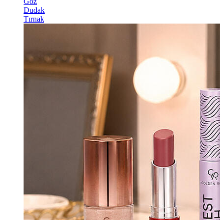
Göz
Dudak
Tırnak