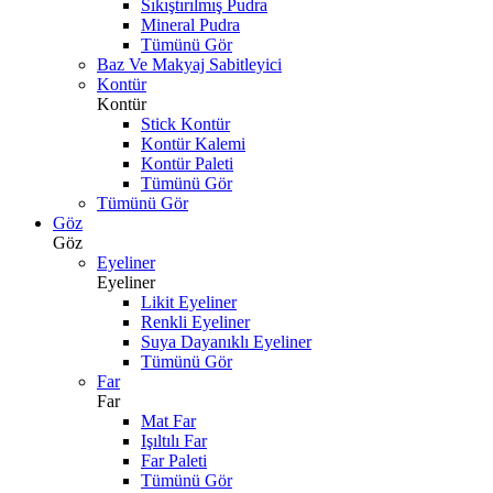
Sıkıştırılmış Pudra
Mineral Pudra
Tümünü Gör
Baz Ve Makyaj Sabitleyici
Kontür
Kontür
Stick Kontür
Kontür Kalemi
Kontür Paleti
Tümünü Gör
Tümünü Gör
Göz
Göz
Eyeliner
Eyeliner
Likit Eyeliner
Renkli Eyeliner
Suya Dayanıklı Eyeliner
Tümünü Gör
Far
Far
Mat Far
Işıltılı Far
Far Paleti
Tümünü Gör