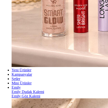
Yeni Ürünler
Kampanyalar
Setler
Mini Ürünler
Emily
Emily Dudak Kalemi
Emily Göz Kalemi