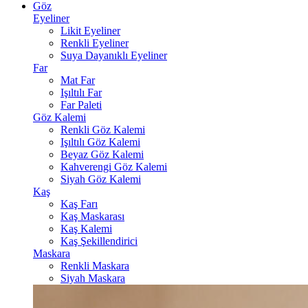
Göz
Eyeliner
Likit Eyeliner
Renkli Eyeliner
Suya Dayanıklı Eyeliner
Far
Mat Far
Işıltılı Far
Far Paleti
Göz Kalemi
Renkli Göz Kalemi
Işıltılı Göz Kalemi
Beyaz Göz Kalemi
Kahverengi Göz Kalemi
Siyah Göz Kalemi
Kaş
Kaş Farı
Kaş Maskarası
Kaş Kalemi
Kaş Şekillendirici
Maskara
Renkli Maskara
Siyah Maskara