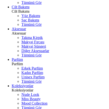
Tümünü Gör
Cilt Bakımı
Cilt Bakımı
Yüz Bakımı
Saç Bakımı
Tümünü Gör
Aksesuar
Aksesuar
Takma Kirpik
Makyaj Fırçası
Makyaj Süngeri
Diğer Aksesuarlar
Tümünü Gör
Parfüm
Parfüm
Erkek Parfüm
Kadın Parfüm
Unisex Parfüm
Tümünü Gör
Koleksiyonlar
Koleksiyonlar
Nude Look
Miss Beauty
Mood Collection
Tümünü Gör