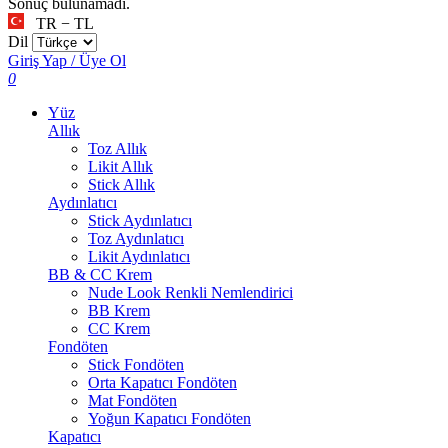
Sonuç bulunamadı.
TR − TL
Dil
Giriş Yap / Üye Ol
0
Yüz
Allık
Toz Allık
Likit Allık
Stick Allık
Aydınlatıcı
Stick Aydınlatıcı
Toz Aydınlatıcı
Likit Aydınlatıcı
BB & CC Krem
Nude Look Renkli Nemlendirici
BB Krem
CC Krem
Fondöten
Stick Fondöten
Orta Kapatıcı Fondöten
Mat Fondöten
Yoğun Kapatıcı Fondöten
Kapatıcı