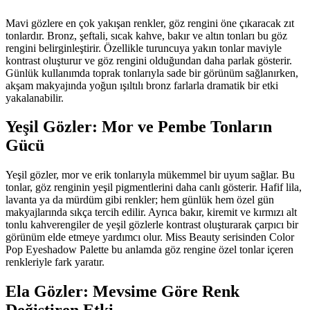
Mavi gözlere en çok yakışan renkler, göz rengini öne çıkaracak zıt
tonlardır. Bronz, şeftali, sıcak kahve, bakır ve altın tonları bu göz
rengini belirginleştirir. Özellikle turuncuya yakın tonlar maviyle
kontrast oluşturur ve göz rengini olduğundan daha parlak gösterir.
Günlük kullanımda toprak tonlarıyla sade bir görünüm sağlanırken,
akşam makyajında yoğun ışıltılı bronz farlarla dramatik bir etki
yakalanabilir.
Yeşil Gözler: Mor ve Pembe Tonların
Gücü
Yeşil gözler, mor ve erik tonlarıyla mükemmel bir uyum sağlar. Bu
tonlar, göz renginin yeşil pigmentlerini daha canlı gösterir. Hafif lila,
lavanta ya da mürdüm gibi renkler; hem günlük hem özel gün
makyajlarında sıkça tercih edilir. Ayrıca bakır, kiremit ve kırmızı alt
tonlu kahverengiler de yeşil gözlerle kontrast oluşturarak çarpıcı bir
görünüm elde etmeye yardımcı olur. Miss Beauty serisinden Color
Pop Eyeshadow Palette bu anlamda göz rengine özel tonlar içeren
renkleriyle fark yaratır.
Ela Gözler: Mevsime Göre Renk