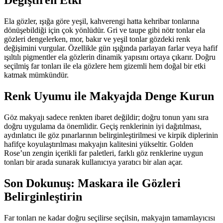
Değiştiren Etki
Ela gözler, ışığa göre yeşil, kahverengi hatta kehribar tonlarına
dönüşebildiği için çok yönlüdür. Gri ve taupe gibi nötr tonlar ela
gözleri dengelerken, mor, bakır ve yeşil tonlar gözdeki renk
değişimini vurgular. Özellikle gün ışığında parlayan farlar veya hafif
ışıltılı pigmentler ela gözlerin dinamik yapısını ortaya çıkarır. Doğru
seçilmiş far tonları ile ela gözlere hem gizemli hem doğal bir etki
katmak mümkündür.
Renk Uyumu ile Makyajda Denge Kurun
Göz makyajı sadece renkten ibaret değildir; doğru tonun yanı sıra
doğru uygulama da önemlidir. Geçiş renklerinin iyi dağıtılması,
aydınlatıcı ile göz pınarlarının belirginleştirilmesi ve kirpik diplerinin
hafifçe koyulaştırılması makyajın kalitesini yükseltir. Golden
Rose’un zengin içerikli far paletleri, farklı göz renklerine uygun
tonları bir arada sunarak kullanıcıya yaratıcı bir alan açar.
Son Dokunuş: Maskara ile Gözleri
Belirginleştirin
Far tonları ne kadar doğru seçilirse seçilsin, makyajın tamamlayıcısı