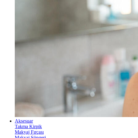
Aksesuar
Takma Kirpik
Makyaj Fırçası
Makyaj Süngeri