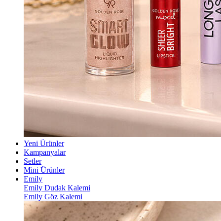
Yeni Ürünler
Kampanyalar
Setler
Mini Ürünler
Emily
Emily Dudak Kalemi
Emily Göz Kalemi