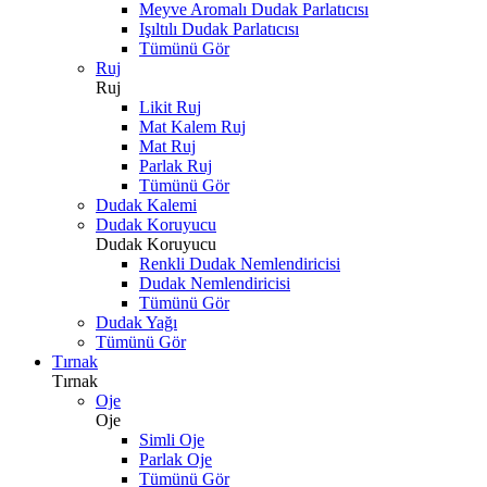
Meyve Aromalı Dudak Parlatıcısı
Işıltılı Dudak Parlatıcısı
Tümünü Gör
Ruj
Ruj
Likit Ruj
Mat Kalem Ruj
Mat Ruj
Parlak Ruj
Tümünü Gör
Dudak Kalemi
Dudak Koruyucu
Dudak Koruyucu
Renkli Dudak Nemlendiricisi
Dudak Nemlendiricisi
Tümünü Gör
Dudak Yağı
Tümünü Gör
Tırnak
Tırnak
Oje
Oje
Simli Oje
Parlak Oje
Tümünü Gör