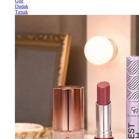
Göz
Dudak
Tırnak