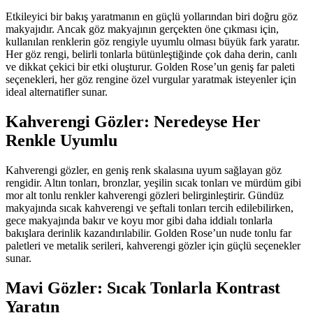
Etkileyici bir bakış yaratmanın en güçlü yollarından biri doğru göz
makyajıdır. Ancak göz makyajının gerçekten öne çıkması için,
kullanılan renklerin göz rengiyle uyumlu olması büyük fark yaratır.
Her göz rengi, belirli tonlarla bütünleştiğinde çok daha derin, canlı
ve dikkat çekici bir etki oluşturur. Golden Rose’un geniş far paleti
seçenekleri, her göz rengine özel vurgular yaratmak isteyenler için
ideal alternatifler sunar.
Kahverengi Gözler: Neredeyse Her
Renkle Uyumlu
Kahverengi gözler, en geniş renk skalasına uyum sağlayan göz
rengidir. Altın tonları, bronzlar, yeşilin sıcak tonları ve mürdüm gibi
mor alt tonlu renkler kahverengi gözleri belirginleştirir. Gündüz
makyajında sıcak kahverengi ve şeftali tonları tercih edilebilirken,
gece makyajında bakır ve koyu mor gibi daha iddialı tonlarla
bakışlara derinlik kazandırılabilir. Golden Rose’un nude tonlu far
paletleri ve metalik serileri, kahverengi gözler için güçlü seçenekler
sunar.
Mavi Gözler: Sıcak Tonlarla Kontrast
Yaratın