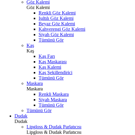
Göz Kalemi
Göz Kalemi
Renkli Göz Kalemi
Işıltılı Göz Kalemi
Beyaz Göz Kalemi
Kahverengi Göz Kalemi
Siyah Göz Kalemi
Tümünü Gör
Kaş
Kaş
Kaş Farı
Kaş Maskarası
Kaş Kalemi
Kaş Şekillendirici
Tümünü Gör
Maskara
Maskara
Renkli Maskara
Siyah Maskara
Tümünü Gör
Tümünü Gör
Dudak
Dudak
Lipgloss & Dudak Parlatıcısı
Lipgloss & Dudak Parlatıcısı