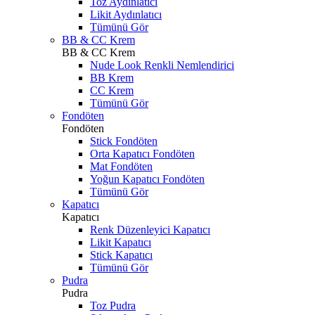
Toz Aydınlatıcı
Likit Aydınlatıcı
Tümünü Gör
BB & CC Krem
BB & CC Krem
Nude Look Renkli Nemlendirici
BB Krem
CC Krem
Tümünü Gör
Fondöten
Fondöten
Stick Fondöten
Orta Kapatıcı Fondöten
Mat Fondöten
Yoğun Kapatıcı Fondöten
Tümünü Gör
Kapatıcı
Kapatıcı
Renk Düzenleyici Kapatıcı
Likit Kapatıcı
Stick Kapatıcı
Tümünü Gör
Pudra
Pudra
Toz Pudra