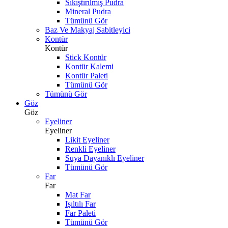
Sıkıştırılmış Pudra
Mineral Pudra
Tümünü Gör
Baz Ve Makyaj Sabitleyici
Kontür
Kontür
Stick Kontür
Kontür Kalemi
Kontür Paleti
Tümünü Gör
Tümünü Gör
Göz
Göz
Eyeliner
Eyeliner
Likit Eyeliner
Renkli Eyeliner
Suya Dayanıklı Eyeliner
Tümünü Gör
Far
Far
Mat Far
Işıltılı Far
Far Paleti
Tümünü Gör