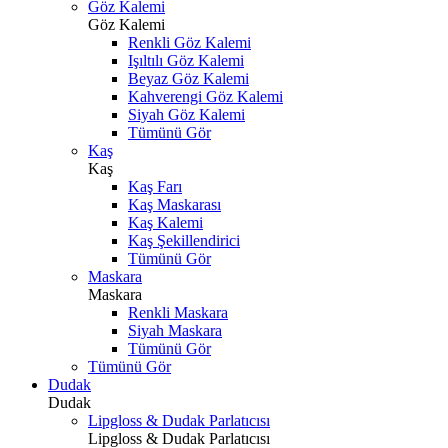
Göz Kalemi
Göz Kalemi
Renkli Göz Kalemi
Işıltılı Göz Kalemi
Beyaz Göz Kalemi
Kahverengi Göz Kalemi
Siyah Göz Kalemi
Tümünü Gör
Kaş
Kaş
Kaş Farı
Kaş Maskarası
Kaş Kalemi
Kaş Şekillendirici
Tümünü Gör
Maskara
Maskara
Renkli Maskara
Siyah Maskara
Tümünü Gör
Tümünü Gör
Dudak
Dudak
Lipgloss & Dudak Parlatıcısı
Lipgloss & Dudak Parlatıcısı