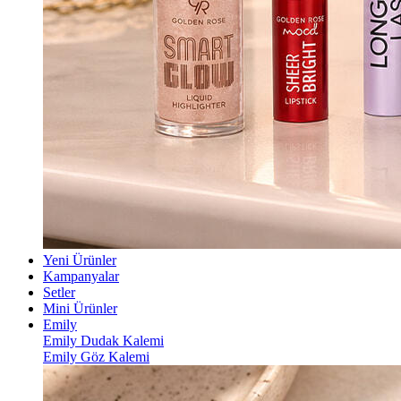
Yeni Ürünler
Kampanyalar
Setler
Mini Ürünler
Emily
Emily Dudak Kalemi
Emily Göz Kalemi