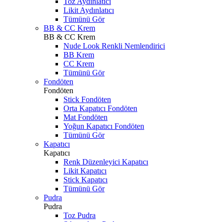
Toz Aydınlatıcı
Likit Aydınlatıcı
Tümünü Gör
BB & CC Krem
BB & CC Krem
Nude Look Renkli Nemlendirici
BB Krem
CC Krem
Tümünü Gör
Fondöten
Fondöten
Stick Fondöten
Orta Kapatıcı Fondöten
Mat Fondöten
Yoğun Kapatıcı Fondöten
Tümünü Gör
Kapatıcı
Kapatıcı
Renk Düzenleyici Kapatıcı
Likit Kapatıcı
Stick Kapatıcı
Tümünü Gör
Pudra
Pudra
Toz Pudra