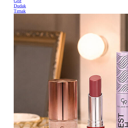
Göz
Dudak
Tırnak