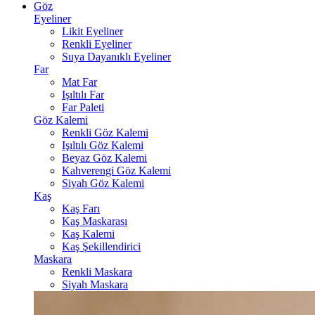
Göz
Eyeliner
Likit Eyeliner
Renkli Eyeliner
Suya Dayanıklı Eyeliner
Far
Mat Far
Işıltılı Far
Far Paleti
Göz Kalemi
Renkli Göz Kalemi
Işıltılı Göz Kalemi
Beyaz Göz Kalemi
Kahverengi Göz Kalemi
Siyah Göz Kalemi
Kaş
Kaş Farı
Kaş Maskarası
Kaş Kalemi
Kaş Şekillendirici
Maskara
Renkli Maskara
Siyah Maskara