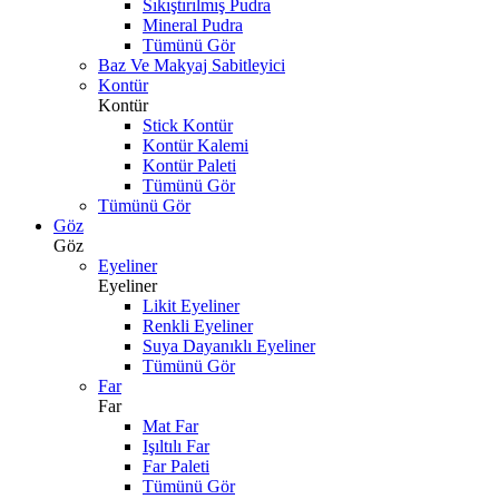
Sıkıştırılmış Pudra
Mineral Pudra
Tümünü Gör
Baz Ve Makyaj Sabitleyici
Kontür
Kontür
Stick Kontür
Kontür Kalemi
Kontür Paleti
Tümünü Gör
Tümünü Gör
Göz
Göz
Eyeliner
Eyeliner
Likit Eyeliner
Renkli Eyeliner
Suya Dayanıklı Eyeliner
Tümünü Gör
Far
Far
Mat Far
Işıltılı Far
Far Paleti
Tümünü Gör