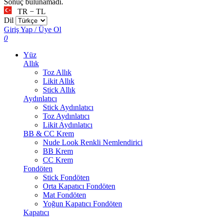
Sonuç bulunamadı.
TR − TL
Dil
Giriş Yap / Üye Ol
0
Yüz
Allık
Toz Allık
Likit Allık
Stick Allık
Aydınlatıcı
Stick Aydınlatıcı
Toz Aydınlatıcı
Likit Aydınlatıcı
BB & CC Krem
Nude Look Renkli Nemlendirici
BB Krem
CC Krem
Fondöten
Stick Fondöten
Orta Kapatıcı Fondöten
Mat Fondöten
Yoğun Kapatıcı Fondöten
Kapatıcı