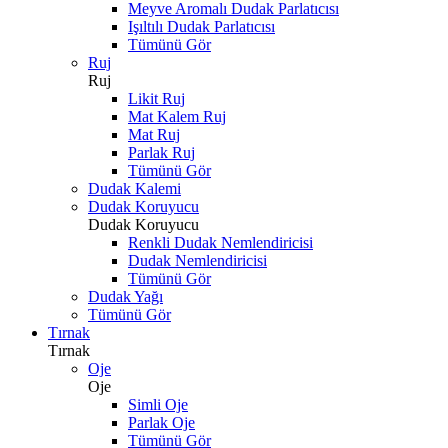
Meyve Aromalı Dudak Parlatıcısı
Işıltılı Dudak Parlatıcısı
Tümünü Gör
Ruj
Ruj
Likit Ruj
Mat Kalem Ruj
Mat Ruj
Parlak Ruj
Tümünü Gör
Dudak Kalemi
Dudak Koruyucu
Dudak Koruyucu
Renkli Dudak Nemlendiricisi
Dudak Nemlendiricisi
Tümünü Gör
Dudak Yağı
Tümünü Gör
Tırnak
Tırnak
Oje
Oje
Simli Oje
Parlak Oje
Tümünü Gör