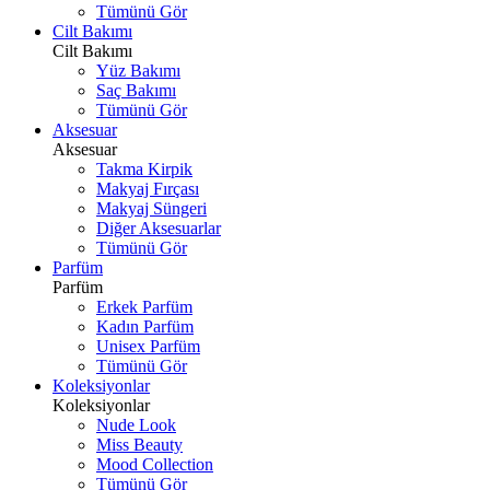
Tümünü Gör
Cilt Bakımı
Cilt Bakımı
Yüz Bakımı
Saç Bakımı
Tümünü Gör
Aksesuar
Aksesuar
Takma Kirpik
Makyaj Fırçası
Makyaj Süngeri
Diğer Aksesuarlar
Tümünü Gör
Parfüm
Parfüm
Erkek Parfüm
Kadın Parfüm
Unisex Parfüm
Tümünü Gör
Koleksiyonlar
Koleksiyonlar
Nude Look
Miss Beauty
Mood Collection
Tümünü Gör