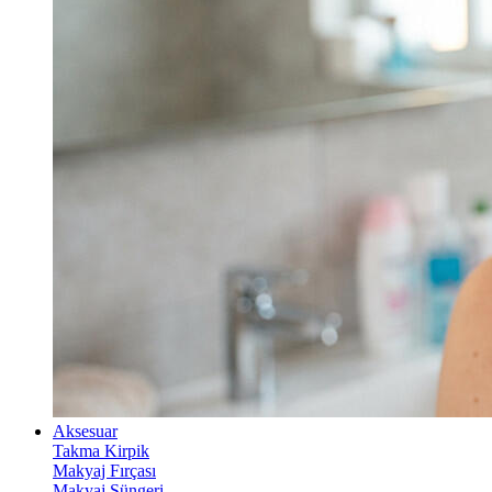
Aksesuar
Takma Kirpik
Makyaj Fırçası
Makyaj Süngeri