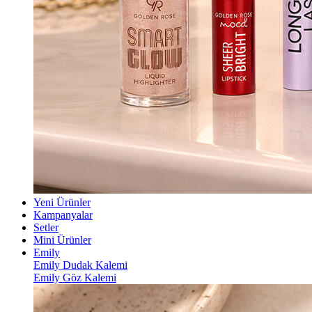
Yeni Ürünler
Kampanyalar
Setler
Mini Ürünler
Emily
Emily Dudak Kalemi
Emily Göz Kalemi