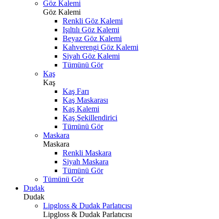
Göz Kalemi
Göz Kalemi
Renkli Göz Kalemi
Işıltılı Göz Kalemi
Beyaz Göz Kalemi
Kahverengi Göz Kalemi
Siyah Göz Kalemi
Tümünü Gör
Kaş
Kaş
Kaş Farı
Kaş Maskarası
Kaş Kalemi
Kaş Şekillendirici
Tümünü Gör
Maskara
Maskara
Renkli Maskara
Siyah Maskara
Tümünü Gör
Tümünü Gör
Dudak
Dudak
Lipgloss & Dudak Parlatıcısı
Lipgloss & Dudak Parlatıcısı