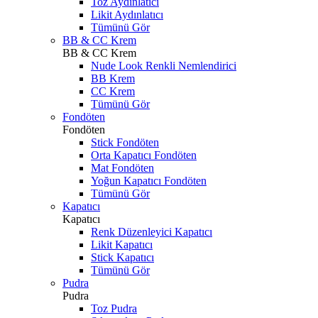
Toz Aydınlatıcı
Likit Aydınlatıcı
Tümünü Gör
BB & CC Krem
BB & CC Krem
Nude Look Renkli Nemlendirici
BB Krem
CC Krem
Tümünü Gör
Fondöten
Fondöten
Stick Fondöten
Orta Kapatıcı Fondöten
Mat Fondöten
Yoğun Kapatıcı Fondöten
Tümünü Gör
Kapatıcı
Kapatıcı
Renk Düzenleyici Kapatıcı
Likit Kapatıcı
Stick Kapatıcı
Tümünü Gör
Pudra
Pudra
Toz Pudra