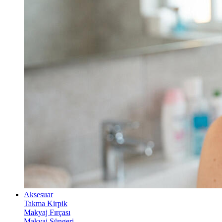
Aksesuar
Takma Kirpik
Makyaj Fırçası
Makyaj Süngeri