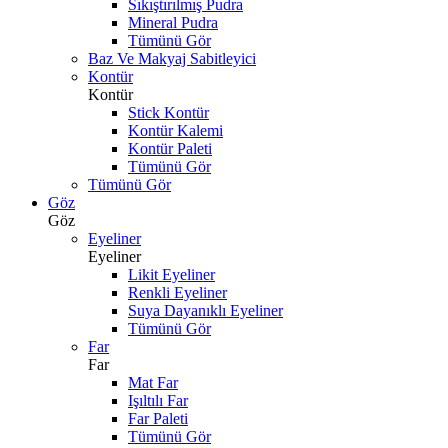
Sıkıştırılmış Pudra
Mineral Pudra
Tümünü Gör
Baz Ve Makyaj Sabitleyici
Kontür
Kontür
Stick Kontür
Kontür Kalemi
Kontür Paleti
Tümünü Gör
Tümünü Gör
Göz
Göz
Eyeliner
Eyeliner
Likit Eyeliner
Renkli Eyeliner
Suya Dayanıklı Eyeliner
Tümünü Gör
Far
Far
Mat Far
Işıltılı Far
Far Paleti
Tümünü Gör