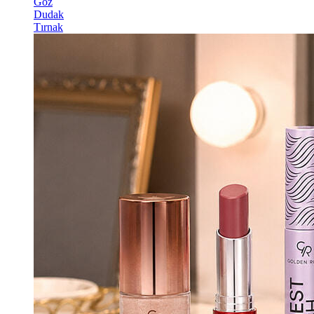
Göz
Dudak
Tırnak