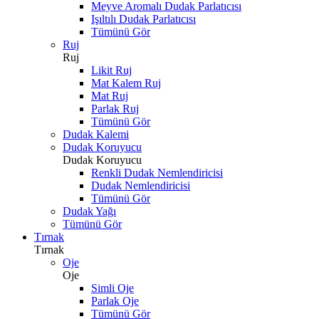
Meyve Aromalı Dudak Parlatıcısı
Işıltılı Dudak Parlatıcısı
Tümünü Gör
Ruj
Ruj
Likit Ruj
Mat Kalem Ruj
Mat Ruj
Parlak Ruj
Tümünü Gör
Dudak Kalemi
Dudak Koruyucu
Dudak Koruyucu
Renkli Dudak Nemlendiricisi
Dudak Nemlendiricisi
Tümünü Gör
Dudak Yağı
Tümünü Gör
Tırnak
Tırnak
Oje
Oje
Simli Oje
Parlak Oje
Tümünü Gör