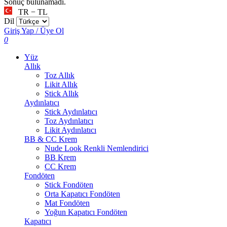
Sonuç bulunamadı.
TR − TL
Dil
Giriş Yap / Üye Ol
0
Yüz
Allık
Toz Allık
Likit Allık
Stick Allık
Aydınlatıcı
Stick Aydınlatıcı
Toz Aydınlatıcı
Likit Aydınlatıcı
BB & CC Krem
Nude Look Renkli Nemlendirici
BB Krem
CC Krem
Fondöten
Stick Fondöten
Orta Kapatıcı Fondöten
Mat Fondöten
Yoğun Kapatıcı Fondöten
Kapatıcı