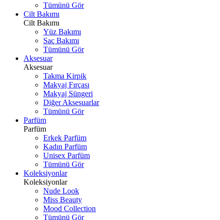
Tümünü Gör
Cilt Bakımı
Cilt Bakımı
Yüz Bakımı
Saç Bakımı
Tümünü Gör
Aksesuar
Aksesuar
Takma Kirpik
Makyaj Fırçası
Makyaj Süngeri
Diğer Aksesuarlar
Tümünü Gör
Parfüm
Parfüm
Erkek Parfüm
Kadın Parfüm
Unisex Parfüm
Tümünü Gör
Koleksiyonlar
Koleksiyonlar
Nude Look
Miss Beauty
Mood Collection
Tümünü Gör