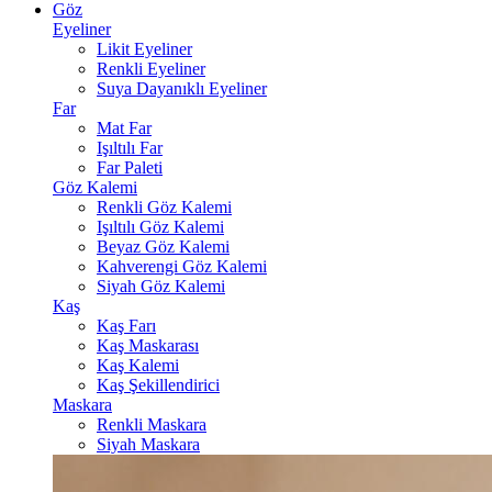
Göz
Eyeliner
Likit Eyeliner
Renkli Eyeliner
Suya Dayanıklı Eyeliner
Far
Mat Far
Işıltılı Far
Far Paleti
Göz Kalemi
Renkli Göz Kalemi
Işıltılı Göz Kalemi
Beyaz Göz Kalemi
Kahverengi Göz Kalemi
Siyah Göz Kalemi
Kaş
Kaş Farı
Kaş Maskarası
Kaş Kalemi
Kaş Şekillendirici
Maskara
Renkli Maskara
Siyah Maskara