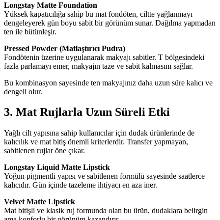
Longstay Matte Foundation
Yüksek kapatıcılığa sahip bu mat fondöten, ciltte yağlanmayı
dengeleyerek gün boyu sabit bir görünüm sunar. Dağılma yapmadan
ten ile bütünleşir.
Pressed Powder (Matlaştırıcı Pudra)
Fondötenin üzerine uygulanarak makyajı sabitler. T bölgesindeki
fazla parlamayı emer, makyajın taze ve sabit kalmasını sağlar.
Bu kombinasyon sayesinde ten makyajınız daha uzun süre kalıcı ve
dengeli olur.
3. Mat Rujlarla Uzun Süreli Etki
Yağlı cilt yapısına sahip kullanıcılar için dudak ürünlerinde de
kalıcılık ve mat bitiş önemli kriterlerdir. Transfer yapmayan,
sabitlenen rujlar öne çıkar.
Longstay Liquid Matte Lipstick
Yoğun pigmentli yapısı ve sabitlenen formülü sayesinde saatlerce
kalıcıdır. Gün içinde tazeleme ihtiyacı en aza iner.
Velvet Matte Lipstick
Mat bitişli ve klasik ruj formunda olan bu ürün, dudaklara belirgin
ama konforlu bir görünüm kazandırır.