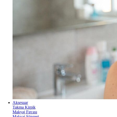
Aksesuar
Takma Kirpik
Makyaj Fırçası
Makyaj Süngeri