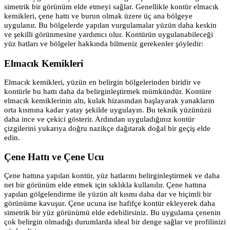
simetrik bir görünüm elde etmeyi sağlar. Genellikle kontür elmacık
kemikleri, çene hattı ve burun
olmak
üzere üç ana bölgeye
uygulanır. Bu bölgelerde yapılan vurgulamalar yüzün daha keskin
ve şekilli görünmesine yardımcı olur. Kontürün uygulanabileceği
yüz hatları ve bölgeler hakkında bilmeniz gerekenler şöyledir:
Elmacık Kemikleri
Elmacık kemikleri, yüzün en belirgin bölgelerinden biridir ve
kontürle bu hattı daha da belirginleştirmek mümkündür. Kontüre
elmacık kemiklerinin altı, kulak hizasından başlayarak yanakların
orta kısmına kadar yatay şekilde uygulayın. Bu teknik yüzünüzü
daha ince ve çekici gösterir. Ardından uyguladığınız kontür
çizgilerini yukarıya doğru nazikçe dağıtarak doğal bir geçiş elde
edin.
Çene Hattı ve Çene Ucu
Çene hattına yapılan kontür, yüz hatlarını belirginleştirmek ve daha
net bir görünüm elde etmek için sıklıkla kullanılır. Çene hattına
yapılan gölgelendirme ile yüzün alt kısmı daha dar ve biçimli bir
görünüme kavuşur. Çene ucuna ise hafifçe kontür ekleyerek daha
simetrik bir yüz görünümü elde edebilirsiniz. Bu uygulama çenenin
çok belirgin olmadığı durumlarda ideal bir denge sağlar ve profilinizi