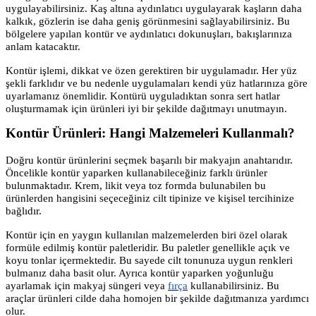
uygulayabilirsiniz. Kaş altına aydınlatıcı uygulayarak kaşların daha
kalkık, gözlerin ise daha geniş görünmesini sağlayabilirsiniz. Bu
bölgelere yapılan kontür ve aydınlatıcı dokunuşları, bakışlarınıza
anlam katacaktır.
Kontür işlemi, dikkat ve özen gerektiren bir uygulamadır. Her yüz
şekli farklıdır ve bu nedenle uygulamaları kendi yüz hatlarınıza göre
uyarlamanız önemlidir. Kontürü uyguladıktan sonra sert hatlar
oluşturmamak için ürünleri iyi bir şekilde dağıtmayı unutmayın.
Kontür Ürünleri: Hangi Malzemeleri Kullanmalı?
Doğru kontür ürünlerini seçmek başarılı bir makyajın anahtarıdır.
Öncelikle kontür yaparken kullanabileceğiniz farklı ürünler
bulunmaktadır. Krem, likit veya toz formda bulunabilen bu
ürünlerden hangisini seçeceğiniz cilt tipinize ve kişisel tercihinize
bağlıdır.
Kontür için en yaygın kullanılan malzemelerden biri özel olarak
formüle edilmiş kontür paletleridir. Bu paletler genellikle açık ve
koyu tonlar içermektedir. Bu sayede cilt tonunuza uygun renkleri
bulmanız daha basit olur. Ayrıca kontür yaparken yoğunluğu
ayarlamak için makyaj süngeri veya
fırça
kullanabilirsiniz. Bu
araçlar ürünleri cilde daha homojen bir şekilde dağıtmanıza yardımcı
olur.