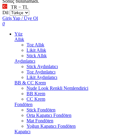
Sonuç bulunamadı.
TR − TL
Dil
Giriş Yap / Üye Ol
0
Yüz
Allık
Toz Allık
Likit Allık
Stick Allık
Aydınlatıcı
Stick Aydınlatıcı
Toz Aydınlatıcı
Likit Aydınlatıcı
BB & CC Krem
Nude Look Renkli Nemlendirici
BB Krem
CC Krem
Fondöten
Stick Fondöten
Orta Kapatıcı Fondöten
Mat Fondöten
Yoğun Kapatıcı Fondöten
Kapatıcı