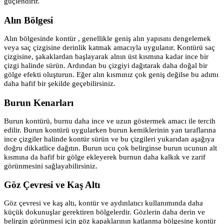
güçlendirir.
Alın Bölgesi
Alın bölgesinde
kontür
, genellikle geniş alın yapısını dengelemek
veya saç çizgisine derinlik katmak amacıyla uygulanır. Kontürü saç
çizgisine, şakaklardan başlayarak alnın üst kısmına kadar ince bir
çizgi halinde sürün. Ardından bu çizgiyi dağıtarak daha doğal bir
gölge efekti oluşturun. Eğer alın kısmınız çok geniş değilse bu adımı
daha hafif bir şekilde geçebilirsiniz.
Burun Kenarları
Burun kontürü, burnu daha ince ve uzun göstermek amacı ile tercih
edilir. Burun kontürü uygularken burun kemiklerinin yan taraflarına
ince çizgiler halinde kontür sürün ve bu çizgileri yukarıdan aşağıya
doğru dikkatlice dağıtın. Burun ucu çok belirginse burun ucunun alt
kısmına da hafif bir gölge ekleyerek burnun daha kalkık ve zarif
görünmesini sağlayabilirsiniz.
Göz Çevresi ve Kaş Altı
Göz çevresi ve kaş altı, kontür ve aydınlatıcı kullanımında daha
küçük dokunuşlar gerektiren bölgelerdir. Gözlerin daha derin ve
belirgin görünmesi için göz kapaklarının katlanma bölgesine kontür