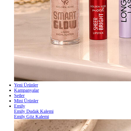
Yeni Ürünler
Kampanyalar
Setler
Mini Ürünler
Emily
Emily Dudak Kalemi
Emily Göz Kalemi