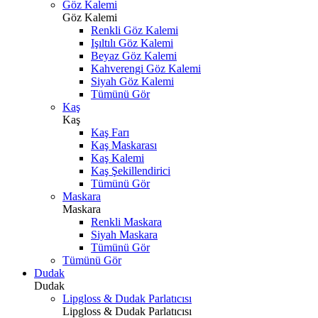
Göz Kalemi
Göz Kalemi
Renkli Göz Kalemi
Işıltılı Göz Kalemi
Beyaz Göz Kalemi
Kahverengi Göz Kalemi
Siyah Göz Kalemi
Tümünü Gör
Kaş
Kaş
Kaş Farı
Kaş Maskarası
Kaş Kalemi
Kaş Şekillendirici
Tümünü Gör
Maskara
Maskara
Renkli Maskara
Siyah Maskara
Tümünü Gör
Tümünü Gör
Dudak
Dudak
Lipgloss & Dudak Parlatıcısı
Lipgloss & Dudak Parlatıcısı