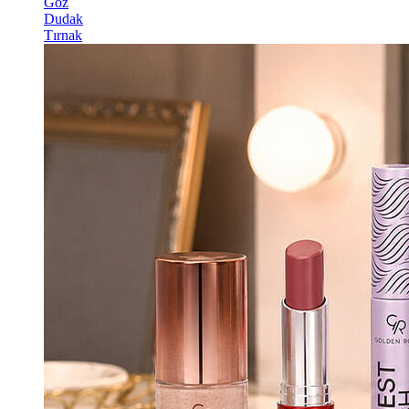
Göz
Dudak
Tırnak