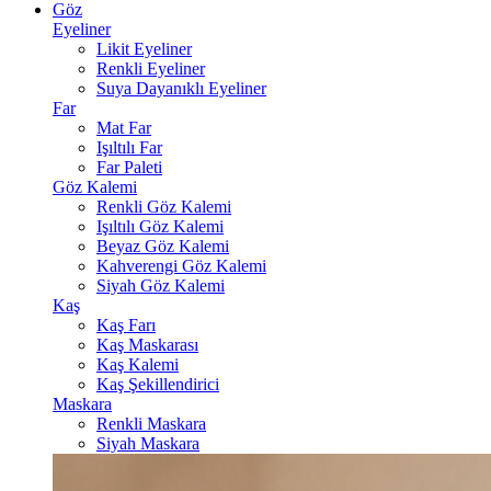
Göz
Eyeliner
Likit Eyeliner
Renkli Eyeliner
Suya Dayanıklı Eyeliner
Far
Mat Far
Işıltılı Far
Far Paleti
Göz Kalemi
Renkli Göz Kalemi
Işıltılı Göz Kalemi
Beyaz Göz Kalemi
Kahverengi Göz Kalemi
Siyah Göz Kalemi
Kaş
Kaş Farı
Kaş Maskarası
Kaş Kalemi
Kaş Şekillendirici
Maskara
Renkli Maskara
Siyah Maskara