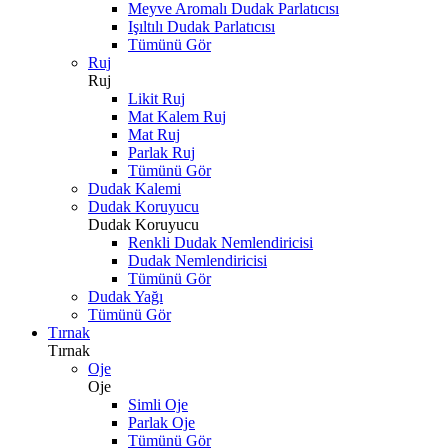
Meyve Aromalı Dudak Parlatıcısı
Işıltılı Dudak Parlatıcısı
Tümünü Gör
Ruj
Ruj
Likit Ruj
Mat Kalem Ruj
Mat Ruj
Parlak Ruj
Tümünü Gör
Dudak Kalemi
Dudak Koruyucu
Dudak Koruyucu
Renkli Dudak Nemlendiricisi
Dudak Nemlendiricisi
Tümünü Gör
Dudak Yağı
Tümünü Gör
Tırnak
Tırnak
Oje
Oje
Simli Oje
Parlak Oje
Tümünü Gör