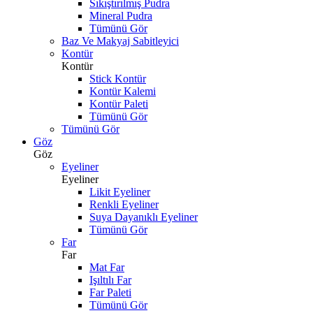
Sıkıştırılmış Pudra
Mineral Pudra
Tümünü Gör
Baz Ve Makyaj Sabitleyici
Kontür
Kontür
Stick Kontür
Kontür Kalemi
Kontür Paleti
Tümünü Gör
Tümünü Gör
Göz
Göz
Eyeliner
Eyeliner
Likit Eyeliner
Renkli Eyeliner
Suya Dayanıklı Eyeliner
Tümünü Gör
Far
Far
Mat Far
Işıltılı Far
Far Paleti
Tümünü Gör