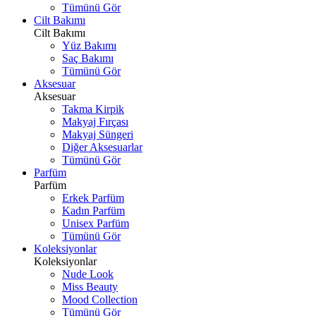
Tümünü Gör
Cilt Bakımı
Cilt Bakımı
Yüz Bakımı
Saç Bakımı
Tümünü Gör
Aksesuar
Aksesuar
Takma Kirpik
Makyaj Fırçası
Makyaj Süngeri
Diğer Aksesuarlar
Tümünü Gör
Parfüm
Parfüm
Erkek Parfüm
Kadın Parfüm
Unisex Parfüm
Tümünü Gör
Koleksiyonlar
Koleksiyonlar
Nude Look
Miss Beauty
Mood Collection
Tümünü Gör