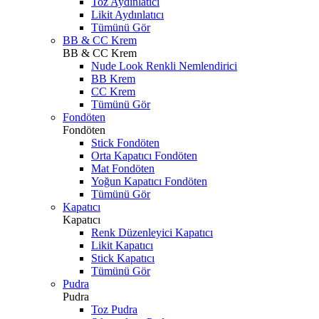
Toz Aydınlatıcı
Likit Aydınlatıcı
Tümünü Gör
BB & CC Krem
BB & CC Krem
Nude Look Renkli Nemlendirici
BB Krem
CC Krem
Tümünü Gör
Fondöten
Fondöten
Stick Fondöten
Orta Kapatıcı Fondöten
Mat Fondöten
Yoğun Kapatıcı Fondöten
Tümünü Gör
Kapatıcı
Kapatıcı
Renk Düzenleyici Kapatıcı
Likit Kapatıcı
Stick Kapatıcı
Tümünü Gör
Pudra
Pudra
Toz Pudra