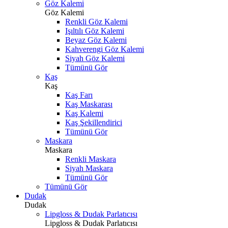
Göz Kalemi
Göz Kalemi
Renkli Göz Kalemi
Işıltılı Göz Kalemi
Beyaz Göz Kalemi
Kahverengi Göz Kalemi
Siyah Göz Kalemi
Tümünü Gör
Kaş
Kaş
Kaş Farı
Kaş Maskarası
Kaş Kalemi
Kaş Şekillendirici
Tümünü Gör
Maskara
Maskara
Renkli Maskara
Siyah Maskara
Tümünü Gör
Tümünü Gör
Dudak
Dudak
Lipgloss & Dudak Parlatıcısı
Lipgloss & Dudak Parlatıcısı