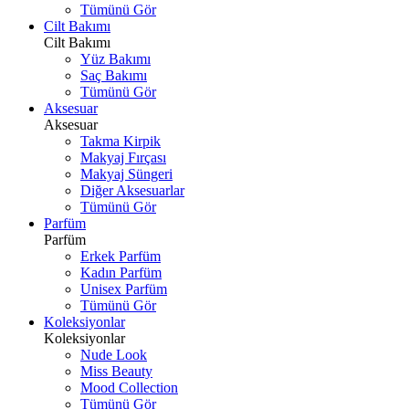
Tümünü Gör
Cilt Bakımı
Cilt Bakımı
Yüz Bakımı
Saç Bakımı
Tümünü Gör
Aksesuar
Aksesuar
Takma Kirpik
Makyaj Fırçası
Makyaj Süngeri
Diğer Aksesuarlar
Tümünü Gör
Parfüm
Parfüm
Erkek Parfüm
Kadın Parfüm
Unisex Parfüm
Tümünü Gör
Koleksiyonlar
Koleksiyonlar
Nude Look
Miss Beauty
Mood Collection
Tümünü Gör