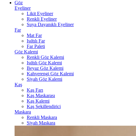
Göz
Eyeliner
Likit Eyeliner
Renkli Eyeliner
Suya Dayanıklı Eyeliner
Far
Mat Far
Işıltılı Far
Far Paleti
Göz Kalemi
Renkli Göz Kalemi
Işıltılı Göz Kalemi
Beyaz Göz Kalemi
Kahverengi Göz Kalemi
Siyah Göz Kalemi
Kaş
Kaş Farı
Kaş Maskarası
Kaş Kalemi
Kaş Şekillendirici
Maskara
Renkli Maskara
Siyah Maskara