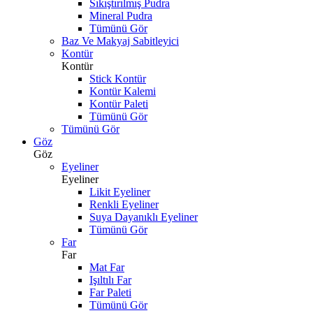
Sıkıştırılmış Pudra
Mineral Pudra
Tümünü Gör
Baz Ve Makyaj Sabitleyici
Kontür
Kontür
Stick Kontür
Kontür Kalemi
Kontür Paleti
Tümünü Gör
Tümünü Gör
Göz
Göz
Eyeliner
Eyeliner
Likit Eyeliner
Renkli Eyeliner
Suya Dayanıklı Eyeliner
Tümünü Gör
Far
Far
Mat Far
Işıltılı Far
Far Paleti
Tümünü Gör