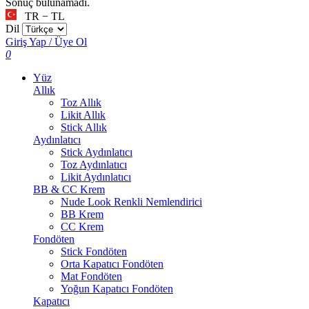
Sonuç bulunamadı.
TR − TL
Dil
Giriş Yap / Üye Ol
0
Yüz
Allık
Toz Allık
Likit Allık
Stick Allık
Aydınlatıcı
Stick Aydınlatıcı
Toz Aydınlatıcı
Likit Aydınlatıcı
BB & CC Krem
Nude Look Renkli Nemlendirici
BB Krem
CC Krem
Fondöten
Stick Fondöten
Orta Kapatıcı Fondöten
Mat Fondöten
Yoğun Kapatıcı Fondöten
Kapatıcı