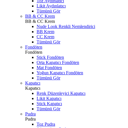
Toz Aydınlatıcı
Likit Aydınlatıcı
Tümünü Gör
BB & CC Krem
BB & CC Krem
Nude Look Renkli Nemlendirici
BB Krem
CC Krem
Tümünü Gör
Fondöten
Fondöten
Stick Fondöten
Orta Kapatıcı Fondöten
Mat Fondöten
Yoğun Kapatıcı Fondöten
Tümünü Gör
Kapatıcı
Kapatıcı
Renk Düzenleyici Kapatıcı
Likit Kapatıcı
Stick Kapatıcı
Tümünü Gör
Pudra
Pudra
Toz Pudra