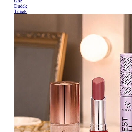
Göz
Dudak
Tırnak