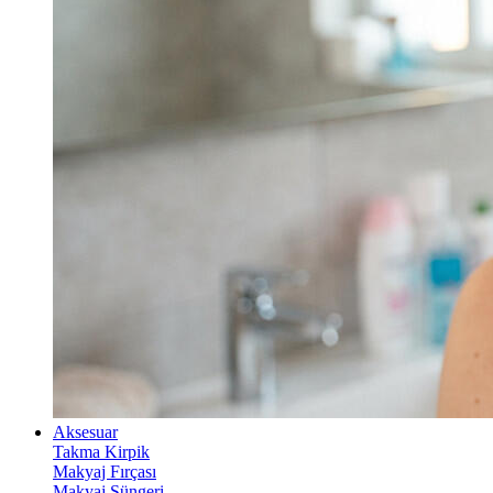
Aksesuar
Takma Kirpik
Makyaj Fırçası
Makyaj Süngeri