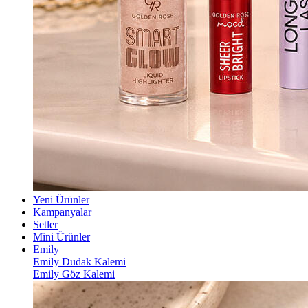
Yeni Ürünler
Kampanyalar
Setler
Mini Ürünler
Emily
Emily Dudak Kalemi
Emily Göz Kalemi