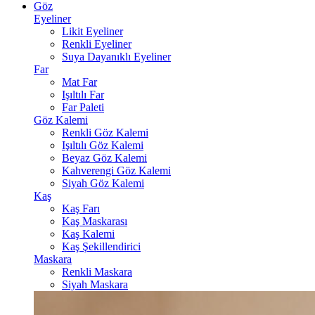
Göz
Eyeliner
Likit Eyeliner
Renkli Eyeliner
Suya Dayanıklı Eyeliner
Far
Mat Far
Işıltılı Far
Far Paleti
Göz Kalemi
Renkli Göz Kalemi
Işıltılı Göz Kalemi
Beyaz Göz Kalemi
Kahverengi Göz Kalemi
Siyah Göz Kalemi
Kaş
Kaş Farı
Kaş Maskarası
Kaş Kalemi
Kaş Şekillendirici
Maskara
Renkli Maskara
Siyah Maskara