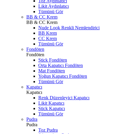
Toz Aydınlatıcı
Likit Aydınlatıcı
Tümünü Gör
BB & CC Krem
BB & CC Krem
Nude Look Renkli Nemlendirici
BB Krem
CC Krem
Tümünü Gör
Fondöten
Fondöten
Stick Fondöten
Orta Kapatıcı Fondöten
Mat Fondöten
Yoğun Kapatıcı Fondöten
Tümünü Gör
Kapatıcı
Kapatıcı
Renk Düzenleyici Kapatıcı
Likit Kapatıcı
Stick Kapatıcı
Tümünü Gör
Pudra
Pudra
Toz Pudra