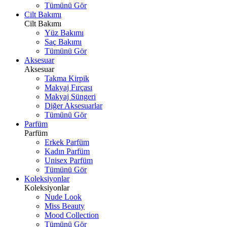
Tümünü Gör
Cilt Bakımı
Cilt Bakımı
Yüz Bakımı
Saç Bakımı
Tümünü Gör
Aksesuar
Aksesuar
Takma Kirpik
Makyaj Fırçası
Makyaj Süngeri
Diğer Aksesuarlar
Tümünü Gör
Parfüm
Parfüm
Erkek Parfüm
Kadın Parfüm
Unisex Parfüm
Tümünü Gör
Koleksiyonlar
Koleksiyonlar
Nude Look
Miss Beauty
Mood Collection
Tümünü Gör