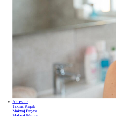
Aksesuar
Takma Kirpik
Makyaj Fırçası
Makyaj Süngeri