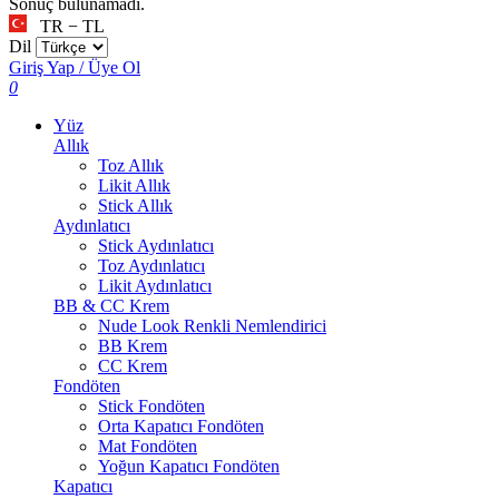
Sonuç bulunamadı.
TR − TL
Dil
Giriş Yap / Üye Ol
0
Yüz
Allık
Toz Allık
Likit Allık
Stick Allık
Aydınlatıcı
Stick Aydınlatıcı
Toz Aydınlatıcı
Likit Aydınlatıcı
BB & CC Krem
Nude Look Renkli Nemlendirici
BB Krem
CC Krem
Fondöten
Stick Fondöten
Orta Kapatıcı Fondöten
Mat Fondöten
Yoğun Kapatıcı Fondöten
Kapatıcı