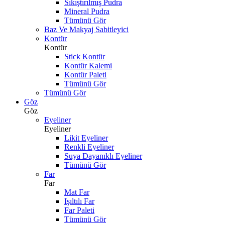
Sıkıştırılmış Pudra
Mineral Pudra
Tümünü Gör
Baz Ve Makyaj Sabitleyici
Kontür
Kontür
Stick Kontür
Kontür Kalemi
Kontür Paleti
Tümünü Gör
Tümünü Gör
Göz
Göz
Eyeliner
Eyeliner
Likit Eyeliner
Renkli Eyeliner
Suya Dayanıklı Eyeliner
Tümünü Gör
Far
Far
Mat Far
Işıltılı Far
Far Paleti
Tümünü Gör