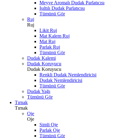
Meyve Aromalı Dudak Parlatıcısı
Işıltılı Dudak Parlatıcısı
Tümünü Gör
Ruj
Ruj
Likit Ruj
Mat Kalem Ruj
Mat Ruj
Parlak Ruj
Tümünü Gör
Dudak Kalemi
Dudak Koruyucu
Dudak Koruyucu
Renkli Dudak Nemlendiricisi
Dudak Nemlendiricisi
Tümünü Gör
Dudak Yağı
Tümünü Gör
Tırnak
Tırnak
Oje
Oje
Simli Oje
Parlak Oje
Tümünü Gör