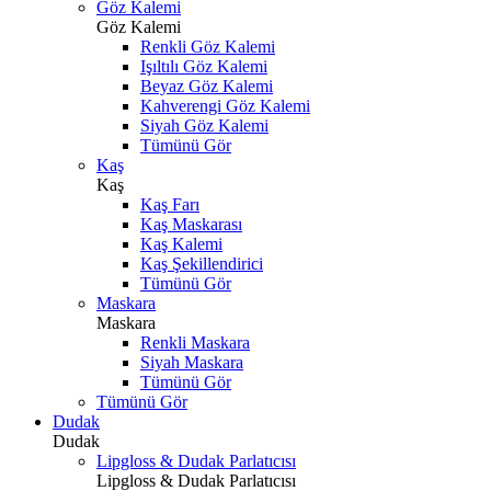
Göz Kalemi
Göz Kalemi
Renkli Göz Kalemi
Işıltılı Göz Kalemi
Beyaz Göz Kalemi
Kahverengi Göz Kalemi
Siyah Göz Kalemi
Tümünü Gör
Kaş
Kaş
Kaş Farı
Kaş Maskarası
Kaş Kalemi
Kaş Şekillendirici
Tümünü Gör
Maskara
Maskara
Renkli Maskara
Siyah Maskara
Tümünü Gör
Tümünü Gör
Dudak
Dudak
Lipgloss & Dudak Parlatıcısı
Lipgloss & Dudak Parlatıcısı