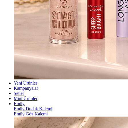
Yeni Ürünler
Kampanyalar
Setler
Mini Ürünler
Emily
Emily Dudak Kalemi
Emily Göz Kalemi