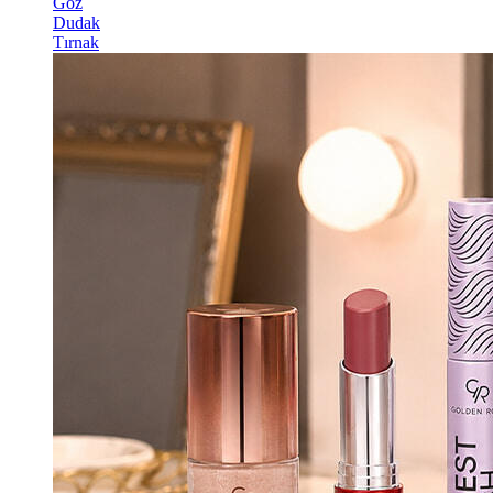
Göz
Dudak
Tırnak