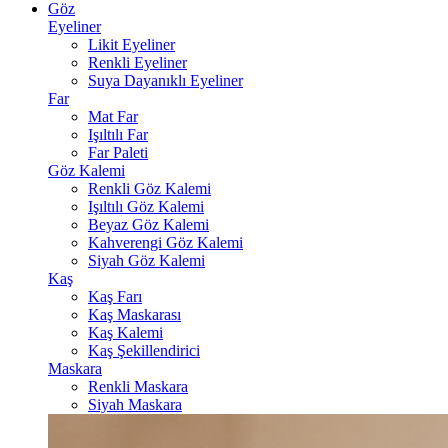
Göz
Eyeliner
Likit Eyeliner
Renkli Eyeliner
Suya Dayanıklı Eyeliner
Far
Mat Far
Işıltılı Far
Far Paleti
Göz Kalemi
Renkli Göz Kalemi
Işıltılı Göz Kalemi
Beyaz Göz Kalemi
Kahverengi Göz Kalemi
Siyah Göz Kalemi
Kaş
Kaş Farı
Kaş Maskarası
Kaş Kalemi
Kaş Şekillendirici
Maskara
Renkli Maskara
Siyah Maskara