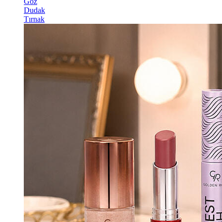
Göz
Dudak
Tırnak