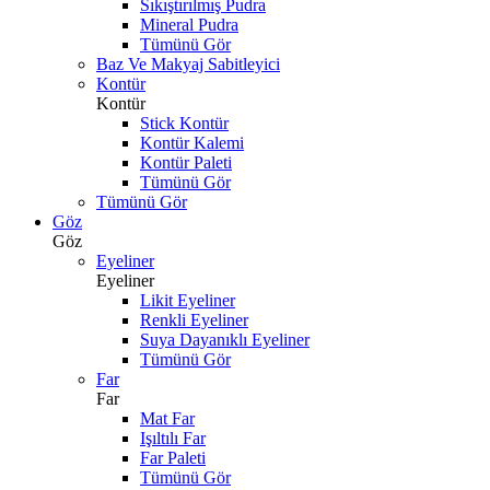
Sıkıştırılmış Pudra
Mineral Pudra
Tümünü Gör
Baz Ve Makyaj Sabitleyici
Kontür
Kontür
Stick Kontür
Kontür Kalemi
Kontür Paleti
Tümünü Gör
Tümünü Gör
Göz
Göz
Eyeliner
Eyeliner
Likit Eyeliner
Renkli Eyeliner
Suya Dayanıklı Eyeliner
Tümünü Gör
Far
Far
Mat Far
Işıltılı Far
Far Paleti
Tümünü Gör