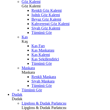
Göz Kalemi
Göz Kalemi
Renkli Göz Kalemi
Işıltılı Göz Kalemi
Beyaz Göz Kalemi
Kahverengi Göz Kalemi
Siyah Göz Kalemi
Tümünü Gör
Kaş
Kaş
Kaş Farı
Kaş Maskarası
Kaş Kalemi
Kaş Şekillendirici
Tümünü Gör
Maskara
Maskara
Renkli Maskara
Siyah Maskara
Tümünü Gör
Tümünü Gör
Dudak
Dudak
Lipgloss & Dudak Parlatıcısı
Lipgloss & Dudak Parlatıcısı