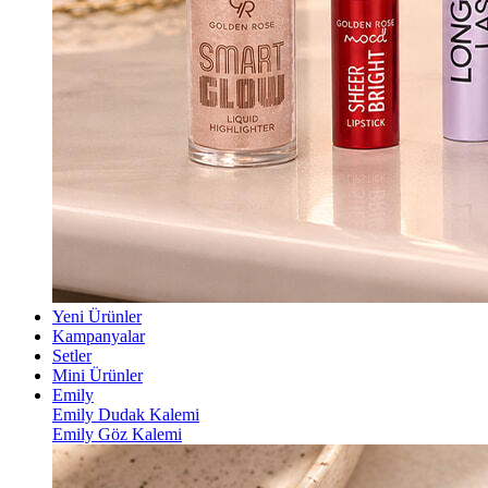
Yeni Ürünler
Kampanyalar
Setler
Mini Ürünler
Emily
Emily Dudak Kalemi
Emily Göz Kalemi