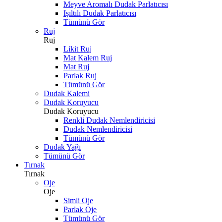
Meyve Aromalı Dudak Parlatıcısı
Işıltılı Dudak Parlatıcısı
Tümünü Gör
Ruj
Ruj
Likit Ruj
Mat Kalem Ruj
Mat Ruj
Parlak Ruj
Tümünü Gör
Dudak Kalemi
Dudak Koruyucu
Dudak Koruyucu
Renkli Dudak Nemlendiricisi
Dudak Nemlendiricisi
Tümünü Gör
Dudak Yağı
Tümünü Gör
Tırnak
Tırnak
Oje
Oje
Simli Oje
Parlak Oje
Tümünü Gör