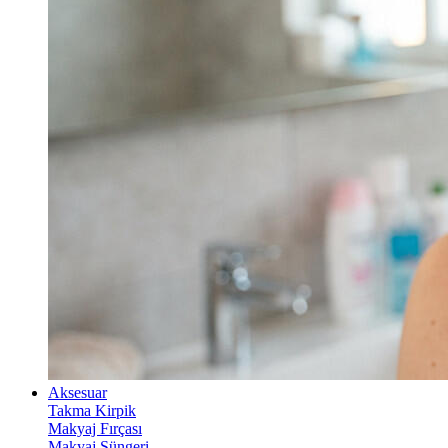
Aksesuar
Takma Kirpik
Makyaj Fırçası
Makyaj Süngeri