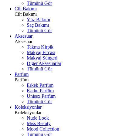
Tümünü Gör
Cilt Bakımı
Cilt Bakımı
Yüz Bakımı
Saç Bakımı
Tümünü Gör
Aksesuar
Aksesuar
Takma Kirpik
Makyaj Fırçası
Makyaj Süngeri
Diğer Aksesuarlar
Tümünü Gör
Parfüm
Parfüm
Erkek Parfüm
Kadın Parfüm
Unisex Parfüm
Tümünü Gör
Koleksiyonlar
Koleksiyonlar
Nude Look
Miss Beauty
Mood Collection
Tümünü Gör