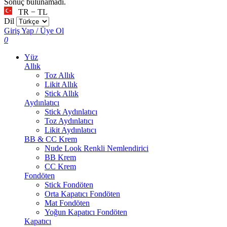
Sonuç bulunamadı.
TR − TL
Dil
Giriş Yap / Üye Ol
0
Yüz
Allık
Toz Allık
Likit Allık
Stick Allık
Aydınlatıcı
Stick Aydınlatıcı
Toz Aydınlatıcı
Likit Aydınlatıcı
BB & CC Krem
Nude Look Renkli Nemlendirici
BB Krem
CC Krem
Fondöten
Stick Fondöten
Orta Kapatıcı Fondöten
Mat Fondöten
Yoğun Kapatıcı Fondöten
Kapatıcı