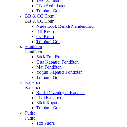
Toz Aydınlatıcı
Likit Aydınlatıcı
Tümünü Gör
BB & CC Krem
BB & CC Krem
Nude Look Renkli Nemlendirici
BB Krem
CC Krem
Tümünü Gör
Fondöten
Fondöten
Stick Fondöten
Orta Kapatıcı Fondöten
Mat Fondöten
Yoğun Kapatıcı Fondöten
Tümünü Gör
Kapatıcı
Kapatıcı
Renk Düzenleyici Kapatıcı
Likit Kapatıcı
Stick Kapatıcı
Tümünü Gör
Pudra
Pudra
Toz Pudra