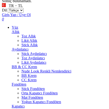
Sonuç bulunamadı.
TR − TL
Dil
Giriş Yap / Üye Ol
0
Yüz
Allık
Toz Allık
Likit Allık
Stick Allık
Aydınlatıcı
Stick Aydınlatıcı
Toz Aydınlatıcı
Likit Aydınlatıcı
BB & CC Krem
Nude Look Renkli Nemlendirici
BB Krem
CC Krem
Fondöten
Stick Fondöten
Orta Kapatıcı Fondöten
Mat Fondöten
Yoğun Kapatıcı Fondöten
Kapatıcı