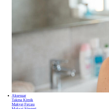
Aksesuar
Takma Kirpik
Makyaj Fırçası
Makyaj Süngeri