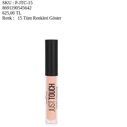
SKU :
P-JTC-15
8691190545642
625,00
TL
Renk :
15
Tüm Renkleri Göster