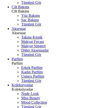
Tümünü Gör
Cilt Bakımı
Cilt Bakımı
Yüz Bakımı
Saç Bakımı
Tümünü Gör
Aksesuar
Aksesuar
Takma Kirpik
Makyaj Fırçası
Makyaj Süngeri
Diğer Aksesuarlar
Tümünü Gör
Parfüm
Parfüm
Erkek Parfüm
Kadın Parfüm
Unisex Parfüm
Tümünü Gör
Koleksiyonlar
Koleksiyonlar
Nude Look
Miss Beauty
Mood Collection
Tümünü Gör