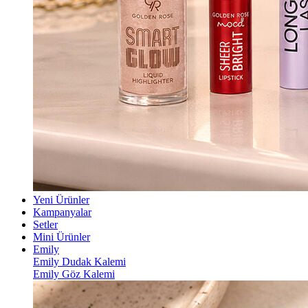
Yeni Ürünler
Kampanyalar
Setler
Mini Ürünler
Emily
Emily Dudak Kalemi
Emily Göz Kalemi