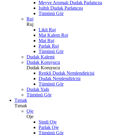
Meyve Aromalı Dudak Parlatıcısı
Işıltılı Dudak Parlatıcısı
Tümünü Gör
Ruj
Ruj
Likit Ruj
Mat Kalem Ruj
Mat Ruj
Parlak Ruj
Tümünü Gör
Dudak Kalemi
Dudak Koruyucu
Dudak Koruyucu
Renkli Dudak Nemlendiricisi
Dudak Nemlendiricisi
Tümünü Gör
Dudak Yağı
Tümünü Gör
Tırnak
Tırnak
Oje
Oje
Simli Oje
Parlak Oje
Tümünü Gör