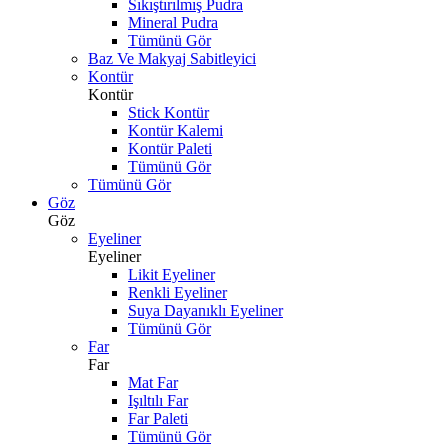
Sıkıştırılmış Pudra
Mineral Pudra
Tümünü Gör
Baz Ve Makyaj Sabitleyici
Kontür
Kontür
Stick Kontür
Kontür Kalemi
Kontür Paleti
Tümünü Gör
Tümünü Gör
Göz
Göz
Eyeliner
Eyeliner
Likit Eyeliner
Renkli Eyeliner
Suya Dayanıklı Eyeliner
Tümünü Gör
Far
Far
Mat Far
Işıltılı Far
Far Paleti
Tümünü Gör