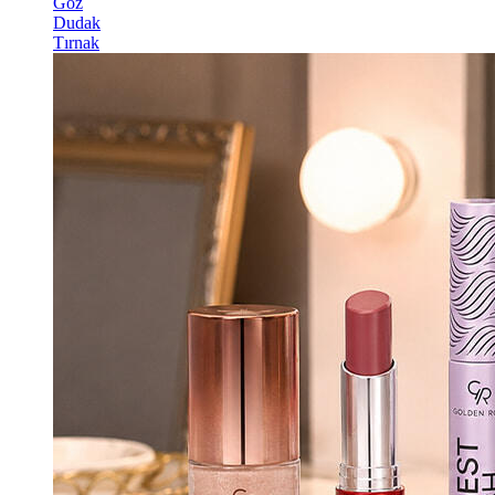
Göz
Dudak
Tırnak