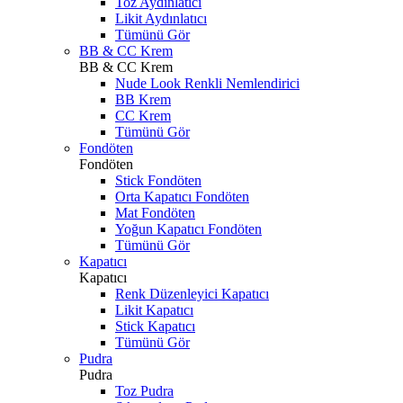
Toz Aydınlatıcı
Likit Aydınlatıcı
Tümünü Gör
BB & CC Krem
BB & CC Krem
Nude Look Renkli Nemlendirici
BB Krem
CC Krem
Tümünü Gör
Fondöten
Fondöten
Stick Fondöten
Orta Kapatıcı Fondöten
Mat Fondöten
Yoğun Kapatıcı Fondöten
Tümünü Gör
Kapatıcı
Kapatıcı
Renk Düzenleyici Kapatıcı
Likit Kapatıcı
Stick Kapatıcı
Tümünü Gör
Pudra
Pudra
Toz Pudra