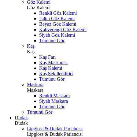
Göz Kalemi
Göz Kalemi
Renkli Göz Kalemi
Işıltılı Göz Kalemi
Beyaz Göz Kalemi
Kahverengi Göz Kalemi
Siyah Göz Kalemi
Tümünü Gör
Kaş
Kaş
Kaş Farı
Kaş Maskarası
Kaş Kalemi
Kaş Şekillendirici
Tümünü Gör
Maskara
Maskara
Renkli Maskara
Siyah Maskara
Tümünü Gör
Tümünü Gör
Dudak
Dudak
Lipgloss & Dudak Parlatıcısı
Lipgloss & Dudak Parlatıcısı