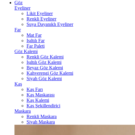
Göz
Eyeliner
Likit Eyeliner
Renkli Eyeliner
Suya Dayanıklı Eyeliner
Far
Mat Far
Işıltılı Far
Far Paleti
Göz Kalemi
Renkli Göz Kalemi
Işıltılı Göz Kalemi
Beyaz Göz Kalemi
Kahverengi Göz Kalemi
Siyah Göz Kalemi
Kaş
Kaş Farı
Kaş Maskarası
Kaş Kalemi
Kaş Şekillendirici
Maskara
Renkli Maskara
Siyah Maskara