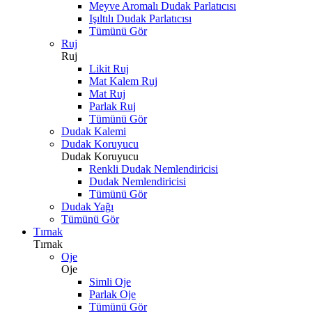
Meyve Aromalı Dudak Parlatıcısı
Işıltılı Dudak Parlatıcısı
Tümünü Gör
Ruj
Ruj
Likit Ruj
Mat Kalem Ruj
Mat Ruj
Parlak Ruj
Tümünü Gör
Dudak Kalemi
Dudak Koruyucu
Dudak Koruyucu
Renkli Dudak Nemlendiricisi
Dudak Nemlendiricisi
Tümünü Gör
Dudak Yağı
Tümünü Gör
Tırnak
Tırnak
Oje
Oje
Simli Oje
Parlak Oje
Tümünü Gör