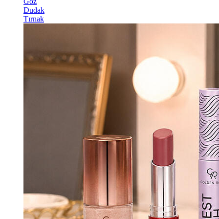
Göz
Dudak
Tırnak