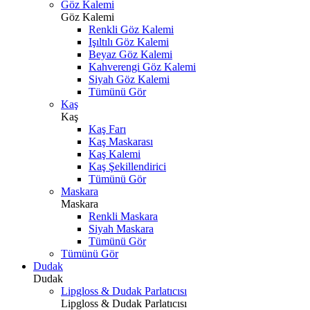
Göz Kalemi
Göz Kalemi
Renkli Göz Kalemi
Işıltılı Göz Kalemi
Beyaz Göz Kalemi
Kahverengi Göz Kalemi
Siyah Göz Kalemi
Tümünü Gör
Kaş
Kaş
Kaş Farı
Kaş Maskarası
Kaş Kalemi
Kaş Şekillendirici
Tümünü Gör
Maskara
Maskara
Renkli Maskara
Siyah Maskara
Tümünü Gör
Tümünü Gör
Dudak
Dudak
Lipgloss & Dudak Parlatıcısı
Lipgloss & Dudak Parlatıcısı