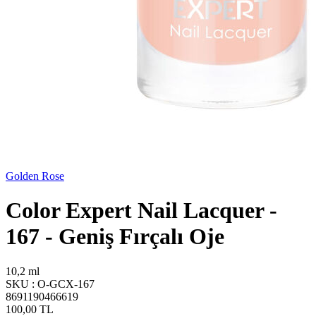
Golden Rose
Color Expert Nail Lacquer -
167 - Geniş Fırçalı Oje
10,2 ml
SKU :
O-GCX-167
8691190466619
100,00
TL