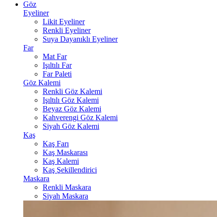
Göz
Eyeliner
Likit Eyeliner
Renkli Eyeliner
Suya Dayanıklı Eyeliner
Far
Mat Far
Işıltılı Far
Far Paleti
Göz Kalemi
Renkli Göz Kalemi
Işıltılı Göz Kalemi
Beyaz Göz Kalemi
Kahverengi Göz Kalemi
Siyah Göz Kalemi
Kaş
Kaş Farı
Kaş Maskarası
Kaş Kalemi
Kaş Şekillendirici
Maskara
Renkli Maskara
Siyah Maskara