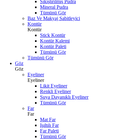
Sıkıştırılmış Pudra
Mineral Pudra
Tümünü Gör
Baz Ve Makyaj Sabitleyici
Kontür
Kontür
Stick Kontür
Kontür Kalemi
Kontür Paleti
Tümünü Gör
Tümünü Gör
Göz
Göz
Eyeliner
Eyeliner
Likit Eyeliner
Renkli Eyeliner
Suya Dayanıklı Eyeliner
Tümünü Gör
Far
Far
Mat Far
Işıltılı Far
Far Paleti
Tümünü Gör