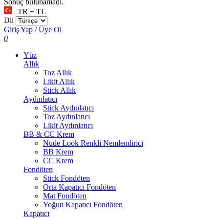
Sonuç bulunamadı.
TR − TL
Dil
Giriş Yap / Üye Ol
0
Yüz
Allık
Toz Allık
Likit Allık
Stick Allık
Aydınlatıcı
Stick Aydınlatıcı
Toz Aydınlatıcı
Likit Aydınlatıcı
BB & CC Krem
Nude Look Renkli Nemlendirici
BB Krem
CC Krem
Fondöten
Stick Fondöten
Orta Kapatıcı Fondöten
Mat Fondöten
Yoğun Kapatıcı Fondöten
Kapatıcı