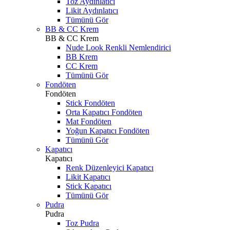
Toz Aydınlatıcı
Likit Aydınlatıcı
Tümünü Gör
BB & CC Krem
BB & CC Krem
Nude Look Renkli Nemlendirici
BB Krem
CC Krem
Tümünü Gör
Fondöten
Fondöten
Stick Fondöten
Orta Kapatıcı Fondöten
Mat Fondöten
Yoğun Kapatıcı Fondöten
Tümünü Gör
Kapatıcı
Kapatıcı
Renk Düzenleyici Kapatıcı
Likit Kapatıcı
Stick Kapatıcı
Tümünü Gör
Pudra
Pudra
Toz Pudra