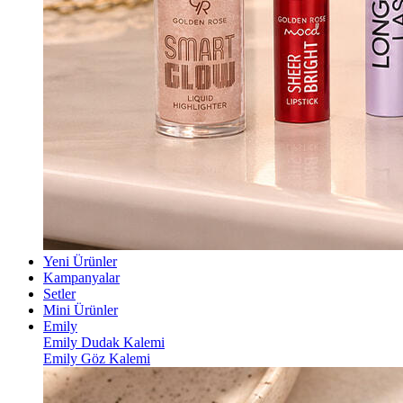
Yeni Ürünler
Kampanyalar
Setler
Mini Ürünler
Emily
Emily Dudak Kalemi
Emily Göz Kalemi