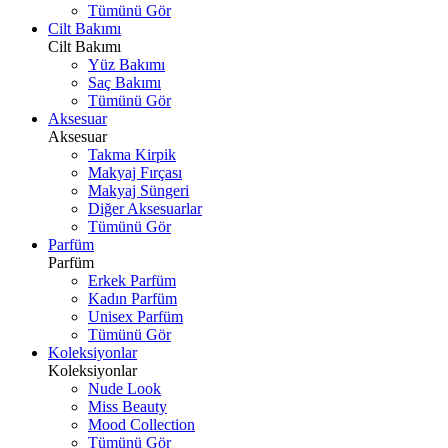
Tümünü Gör
Cilt Bakımı
Cilt Bakımı
Yüz Bakımı
Saç Bakımı
Tümünü Gör
Aksesuar
Aksesuar
Takma Kirpik
Makyaj Fırçası
Makyaj Süngeri
Diğer Aksesuarlar
Tümünü Gör
Parfüm
Parfüm
Erkek Parfüm
Kadın Parfüm
Unisex Parfüm
Tümünü Gör
Koleksiyonlar
Koleksiyonlar
Nude Look
Miss Beauty
Mood Collection
Tümünü Gör