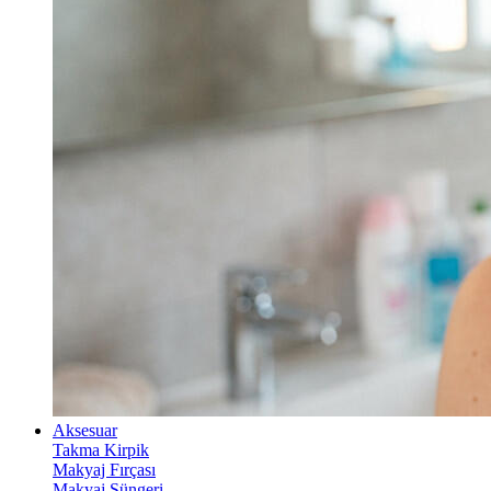
Aksesuar
Takma Kirpik
Makyaj Fırçası
Makyaj Süngeri