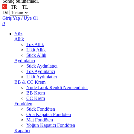
Sonuç bulunamadı.
TR − TL
Dil
Giriş Yap / Üye Ol
0
Yüz
Allık
Toz Allık
Likit Allık
Stick Allık
Aydınlatıcı
Stick Aydınlatıcı
Toz Aydınlatıcı
Likit Aydınlatıcı
BB & CC Krem
Nude Look Renkli Nemlendirici
BB Krem
CC Krem
Fondöten
Stick Fondöten
Orta Kapatıcı Fondöten
Mat Fondöten
Yoğun Kapatıcı Fondöten
Kapatıcı