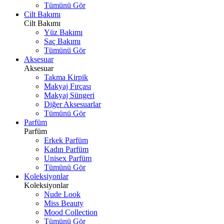
Tümünü Gör
Cilt Bakımı
Cilt Bakımı
Yüz Bakımı
Saç Bakımı
Tümünü Gör
Aksesuar
Aksesuar
Takma Kirpik
Makyaj Fırçası
Makyaj Süngeri
Diğer Aksesuarlar
Tümünü Gör
Parfüm
Parfüm
Erkek Parfüm
Kadın Parfüm
Unisex Parfüm
Tümünü Gör
Koleksiyonlar
Koleksiyonlar
Nude Look
Miss Beauty
Mood Collection
Tümünü Gör