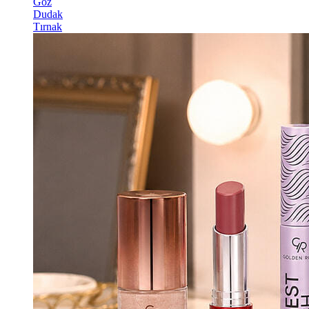
Göz
Dudak
Tırnak