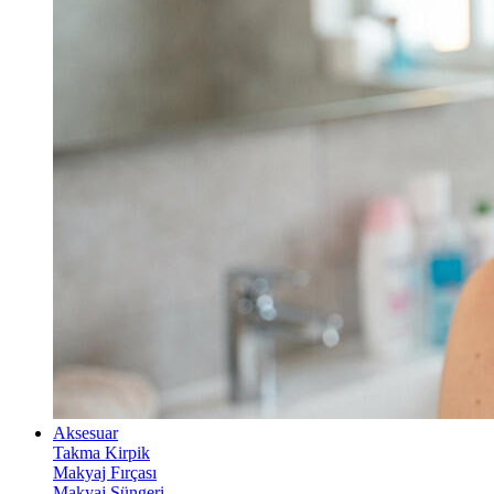
Aksesuar
Takma Kirpik
Makyaj Fırçası
Makyaj Süngeri