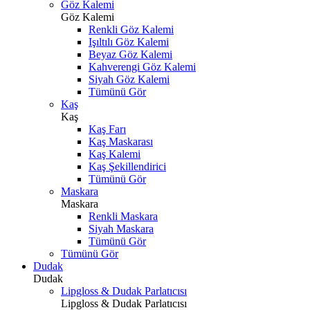
Göz Kalemi
Göz Kalemi
Renkli Göz Kalemi
Işıltılı Göz Kalemi
Beyaz Göz Kalemi
Kahverengi Göz Kalemi
Siyah Göz Kalemi
Tümünü Gör
Kaş
Kaş
Kaş Farı
Kaş Maskarası
Kaş Kalemi
Kaş Şekillendirici
Tümünü Gör
Maskara
Maskara
Renkli Maskara
Siyah Maskara
Tümünü Gör
Tümünü Gör
Dudak
Dudak
Lipgloss & Dudak Parlatıcısı
Lipgloss & Dudak Parlatıcısı