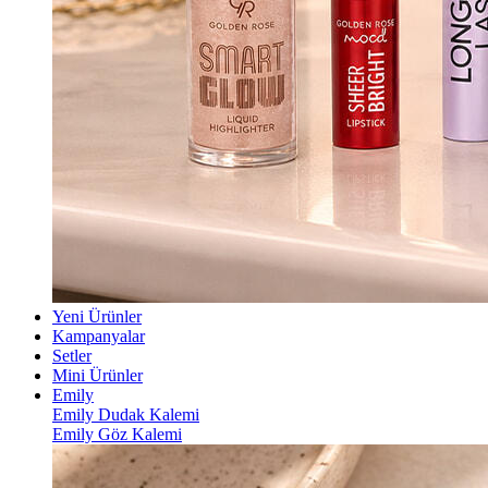
Yeni Ürünler
Kampanyalar
Setler
Mini Ürünler
Emily
Emily Dudak Kalemi
Emily Göz Kalemi