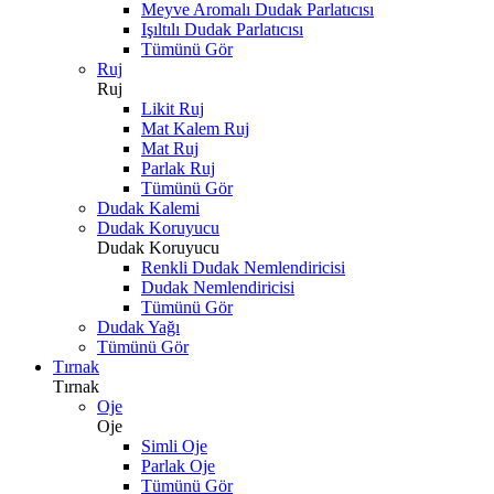
Meyve Aromalı Dudak Parlatıcısı
Işıltılı Dudak Parlatıcısı
Tümünü Gör
Ruj
Ruj
Likit Ruj
Mat Kalem Ruj
Mat Ruj
Parlak Ruj
Tümünü Gör
Dudak Kalemi
Dudak Koruyucu
Dudak Koruyucu
Renkli Dudak Nemlendiricisi
Dudak Nemlendiricisi
Tümünü Gör
Dudak Yağı
Tümünü Gör
Tırnak
Tırnak
Oje
Oje
Simli Oje
Parlak Oje
Tümünü Gör