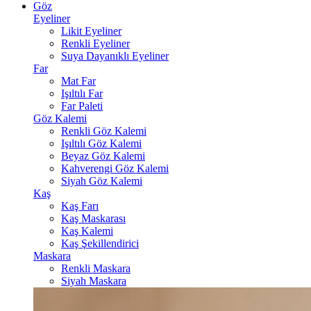
Göz
Eyeliner
Likit Eyeliner
Renkli Eyeliner
Suya Dayanıklı Eyeliner
Far
Mat Far
Işıltılı Far
Far Paleti
Göz Kalemi
Renkli Göz Kalemi
Işıltılı Göz Kalemi
Beyaz Göz Kalemi
Kahverengi Göz Kalemi
Siyah Göz Kalemi
Kaş
Kaş Farı
Kaş Maskarası
Kaş Kalemi
Kaş Şekillendirici
Maskara
Renkli Maskara
Siyah Maskara