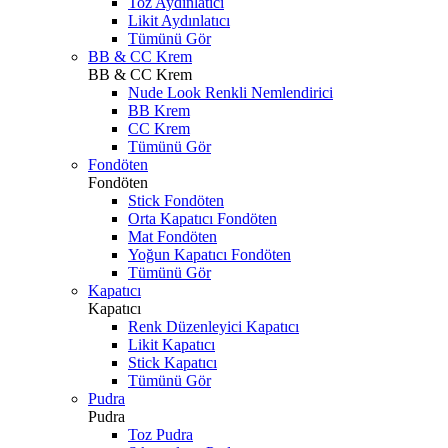
Toz Aydınlatıcı
Likit Aydınlatıcı
Tümünü Gör
BB & CC Krem
BB & CC Krem
Nude Look Renkli Nemlendirici
BB Krem
CC Krem
Tümünü Gör
Fondöten
Fondöten
Stick Fondöten
Orta Kapatıcı Fondöten
Mat Fondöten
Yoğun Kapatıcı Fondöten
Tümünü Gör
Kapatıcı
Kapatıcı
Renk Düzenleyici Kapatıcı
Likit Kapatıcı
Stick Kapatıcı
Tümünü Gör
Pudra
Pudra
Toz Pudra