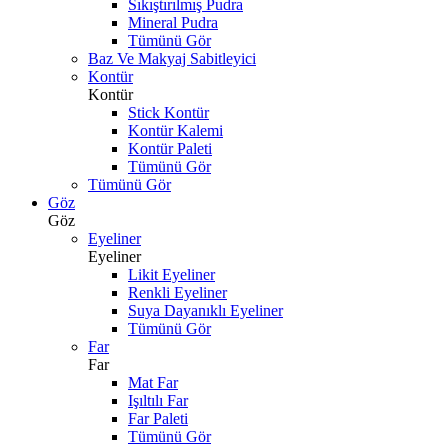
Sıkıştırılmış Pudra
Mineral Pudra
Tümünü Gör
Baz Ve Makyaj Sabitleyici
Kontür
Kontür
Stick Kontür
Kontür Kalemi
Kontür Paleti
Tümünü Gör
Tümünü Gör
Göz
Göz
Eyeliner
Eyeliner
Likit Eyeliner
Renkli Eyeliner
Suya Dayanıklı Eyeliner
Tümünü Gör
Far
Far
Mat Far
Işıltılı Far
Far Paleti
Tümünü Gör