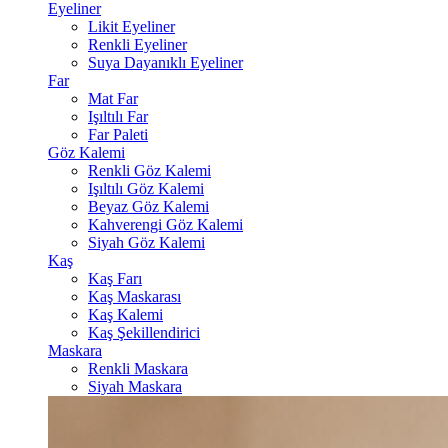
Eyeliner
Likit Eyeliner
Renkli Eyeliner
Suya Dayanıklı Eyeliner
Far
Mat Far
Işıltılı Far
Far Paleti
Göz Kalemi
Renkli Göz Kalemi
Işıltılı Göz Kalemi
Beyaz Göz Kalemi
Kahverengi Göz Kalemi
Siyah Göz Kalemi
Kaş
Kaş Farı
Kaş Maskarası
Kaş Kalemi
Kaş Şekillendirici
Maskara
Renkli Maskara
Siyah Maskara