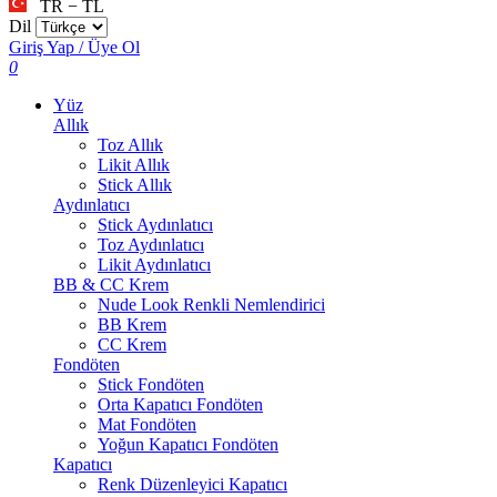
TR − TL
Dil
Giriş Yap / Üye Ol
0
Yüz
Allık
Toz Allık
Likit Allık
Stick Allık
Aydınlatıcı
Stick Aydınlatıcı
Toz Aydınlatıcı
Likit Aydınlatıcı
BB & CC Krem
Nude Look Renkli Nemlendirici
BB Krem
CC Krem
Fondöten
Stick Fondöten
Orta Kapatıcı Fondöten
Mat Fondöten
Yoğun Kapatıcı Fondöten
Kapatıcı
Renk Düzenleyici Kapatıcı