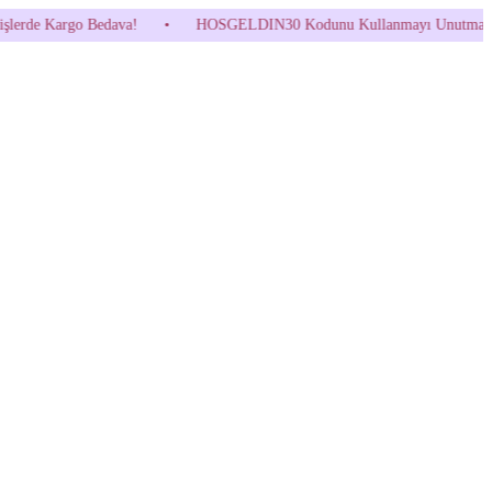
!
•
HOSGELDIN30 Kodunu Kullanmayı Unutma! (Parfüm ve İndirimli Ür