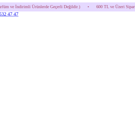
erde Geçerli Değildir.)
•
600 TL ve Üzeri Siparişlerde Kargo Bedava
 532 47 47