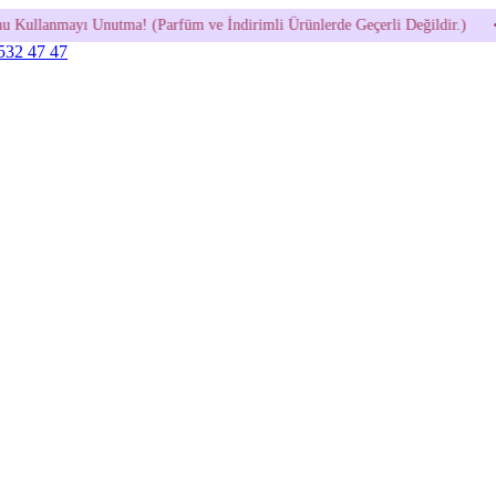
rfüm ve İndirimli Ürünlerde Geçerli Değildir.)
•
600 TL ve Üzeri 
 532 47 47