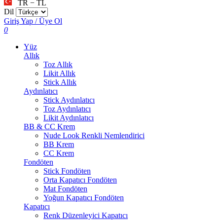
TR − TL
Dil
Giriş Yap / Üye Ol
0
Yüz
Allık
Toz Allık
Likit Allık
Stick Allık
Aydınlatıcı
Stick Aydınlatıcı
Toz Aydınlatıcı
Likit Aydınlatıcı
BB & CC Krem
Nude Look Renkli Nemlendirici
BB Krem
CC Krem
Fondöten
Stick Fondöten
Orta Kapatıcı Fondöten
Mat Fondöten
Yoğun Kapatıcı Fondöten
Kapatıcı
Renk Düzenleyici Kapatıcı