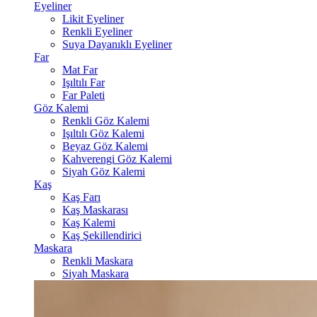
Eyeliner
Likit Eyeliner
Renkli Eyeliner
Suya Dayanıklı Eyeliner
Far
Mat Far
Işıltılı Far
Far Paleti
Göz Kalemi
Renkli Göz Kalemi
Işıltılı Göz Kalemi
Beyaz Göz Kalemi
Kahverengi Göz Kalemi
Siyah Göz Kalemi
Kaş
Kaş Farı
Kaş Maskarası
Kaş Kalemi
Kaş Şekillendirici
Maskara
Renkli Maskara
Siyah Maskara