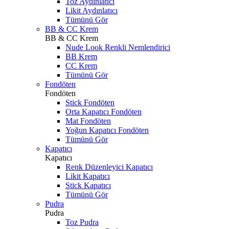
Toz Aydınlatıcı
Likit Aydınlatıcı
Tümünü Gör
BB & CC Krem
BB & CC Krem
Nude Look Renkli Nemlendirici
BB Krem
CC Krem
Tümünü Gör
Fondöten
Fondöten
Stick Fondöten
Orta Kapatıcı Fondöten
Mat Fondöten
Yoğun Kapatıcı Fondöten
Tümünü Gör
Kapatıcı
Kapatıcı
Renk Düzenleyici Kapatıcı
Likit Kapatıcı
Stick Kapatıcı
Tümünü Gör
Pudra
Pudra
Toz Pudra