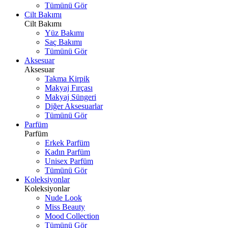
Tümünü Gör
Cilt Bakımı
Cilt Bakımı
Yüz Bakımı
Saç Bakımı
Tümünü Gör
Aksesuar
Aksesuar
Takma Kirpik
Makyaj Fırçası
Makyaj Süngeri
Diğer Aksesuarlar
Tümünü Gör
Parfüm
Parfüm
Erkek Parfüm
Kadın Parfüm
Unisex Parfüm
Tümünü Gör
Koleksiyonlar
Koleksiyonlar
Nude Look
Miss Beauty
Mood Collection
Tümünü Gör