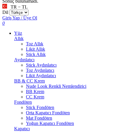
Sonuç bulunamadı.
TR − TL
Dil
Giriş Yap / Üye Ol
0
Yüz
Allık
Toz Allık
Likit Allık
Stick Allık
Aydınlatıcı
Stick Aydınlatıcı
Toz Aydınlatıcı
Likit Aydınlatıcı
BB & CC Krem
Nude Look Renkli Nemlendirici
BB Krem
CC Krem
Fondöten
Stick Fondöten
Orta Kapatıcı Fondöten
Mat Fondöten
Yoğun Kapatıcı Fondöten
Kapatıcı