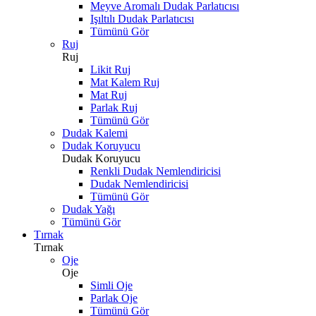
Meyve Aromalı Dudak Parlatıcısı
Işıltılı Dudak Parlatıcısı
Tümünü Gör
Ruj
Ruj
Likit Ruj
Mat Kalem Ruj
Mat Ruj
Parlak Ruj
Tümünü Gör
Dudak Kalemi
Dudak Koruyucu
Dudak Koruyucu
Renkli Dudak Nemlendiricisi
Dudak Nemlendiricisi
Tümünü Gör
Dudak Yağı
Tümünü Gör
Tırnak
Tırnak
Oje
Oje
Simli Oje
Parlak Oje
Tümünü Gör