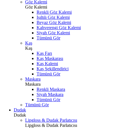
Göz Kalemi
Göz Kalemi
Renkli Göz Kalemi
Işıltılı Göz Kalemi
Beyaz Göz Kalemi
Kahverengi Göz Kalemi
Siyah Göz Kalemi
Tümünü Gör
Kaş
Kaş
Kaş Farı
Kaş Maskarası
Kaş Kalemi
Kaş Şekillendirici
Tümünü Gör
Maskara
Maskara
Renkli Maskara
Siyah Maskara
Tümünü Gör
Tümünü Gör
Dudak
Dudak
Lipgloss & Dudak Parlatıcısı
Lipgloss & Dudak Parlatıcısı