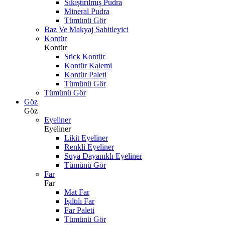
Sıkıştırılmış Pudra
Mineral Pudra
Tümünü Gör
Baz Ve Makyaj Sabitleyici
Kontür
Kontür
Stick Kontür
Kontür Kalemi
Kontür Paleti
Tümünü Gör
Tümünü Gör
Göz
Göz
Eyeliner
Eyeliner
Likit Eyeliner
Renkli Eyeliner
Suya Dayanıklı Eyeliner
Tümünü Gör
Far
Far
Mat Far
Işıltılı Far
Far Paleti
Tümünü Gör