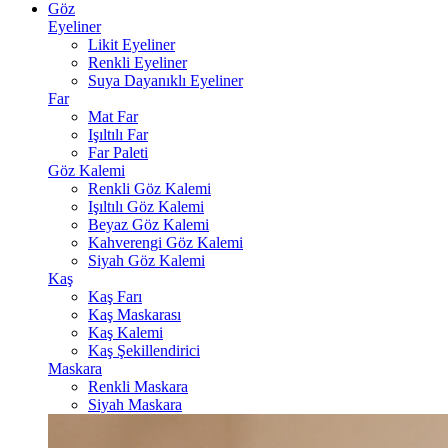
Göz
Eyeliner
Likit Eyeliner
Renkli Eyeliner
Suya Dayanıklı Eyeliner
Far
Mat Far
Işıltılı Far
Far Paleti
Göz Kalemi
Renkli Göz Kalemi
Işıltılı Göz Kalemi
Beyaz Göz Kalemi
Kahverengi Göz Kalemi
Siyah Göz Kalemi
Kaş
Kaş Farı
Kaş Maskarası
Kaş Kalemi
Kaş Şekillendirici
Maskara
Renkli Maskara
Siyah Maskara