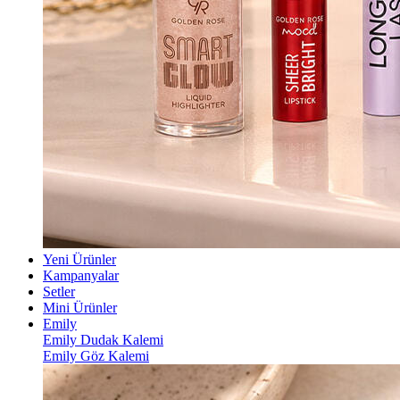
Yeni Ürünler
Kampanyalar
Setler
Mini Ürünler
Emily
Emily Dudak Kalemi
Emily Göz Kalemi