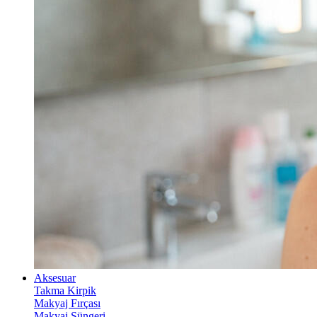
Aksesuar
Takma Kirpik
Makyaj Fırçası
Makyaj Süngeri