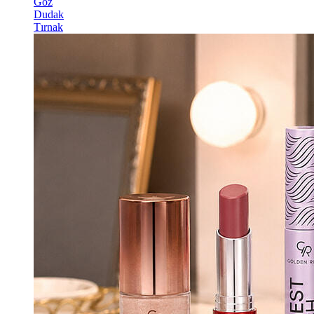
Göz
Dudak
Tırnak