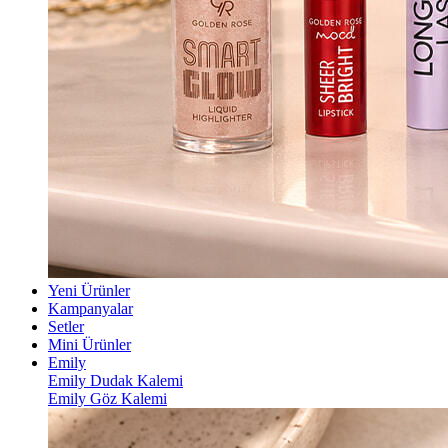
Yeni Ürünler
Kampanyalar
Setler
Mini Ürünler
Emily
Emily Dudak Kalemi
Emily Göz Kalemi