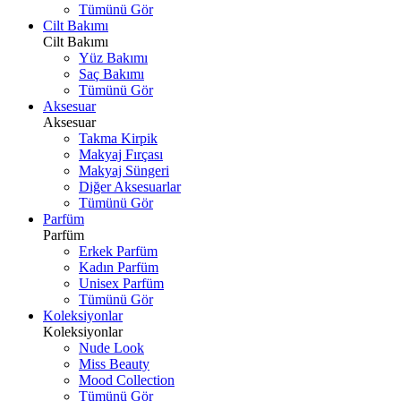
Tümünü Gör
Cilt Bakımı
Cilt Bakımı
Yüz Bakımı
Saç Bakımı
Tümünü Gör
Aksesuar
Aksesuar
Takma Kirpik
Makyaj Fırçası
Makyaj Süngeri
Diğer Aksesuarlar
Tümünü Gör
Parfüm
Parfüm
Erkek Parfüm
Kadın Parfüm
Unisex Parfüm
Tümünü Gör
Koleksiyonlar
Koleksiyonlar
Nude Look
Miss Beauty
Mood Collection
Tümünü Gör