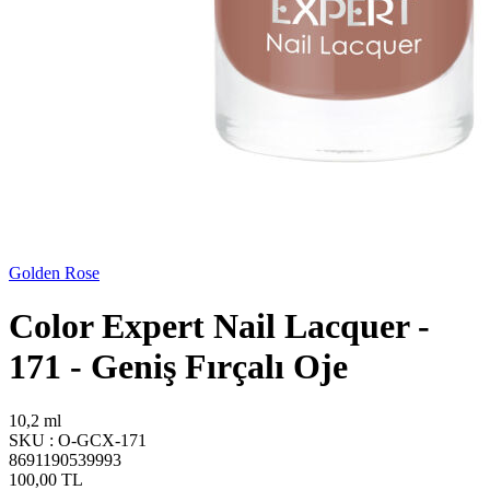
Golden Rose
Color Expert Nail Lacquer -
171 - Geniş Fırçalı Oje
10,2 ml
SKU :
O-GCX-171
8691190539993
100,00
TL