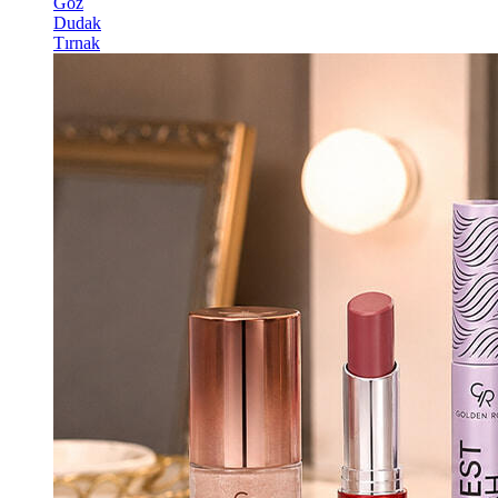
Göz
Dudak
Tırnak