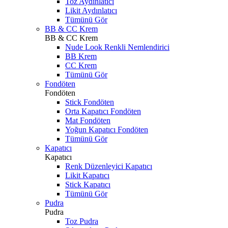
Toz Aydınlatıcı
Likit Aydınlatıcı
Tümünü Gör
BB & CC Krem
BB & CC Krem
Nude Look Renkli Nemlendirici
BB Krem
CC Krem
Tümünü Gör
Fondöten
Fondöten
Stick Fondöten
Orta Kapatıcı Fondöten
Mat Fondöten
Yoğun Kapatıcı Fondöten
Tümünü Gör
Kapatıcı
Kapatıcı
Renk Düzenleyici Kapatıcı
Likit Kapatıcı
Stick Kapatıcı
Tümünü Gör
Pudra
Pudra
Toz Pudra