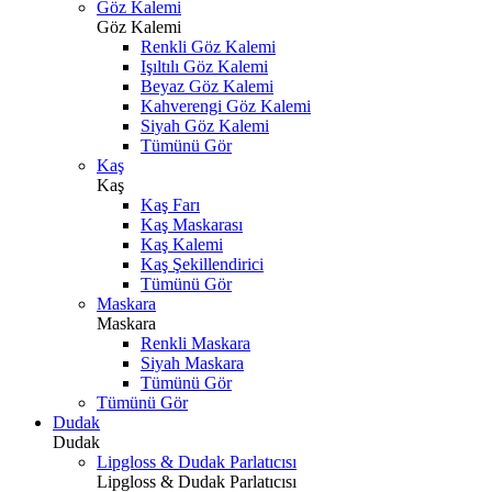
Göz Kalemi
Göz Kalemi
Renkli Göz Kalemi
Işıltılı Göz Kalemi
Beyaz Göz Kalemi
Kahverengi Göz Kalemi
Siyah Göz Kalemi
Tümünü Gör
Kaş
Kaş
Kaş Farı
Kaş Maskarası
Kaş Kalemi
Kaş Şekillendirici
Tümünü Gör
Maskara
Maskara
Renkli Maskara
Siyah Maskara
Tümünü Gör
Tümünü Gör
Dudak
Dudak
Lipgloss & Dudak Parlatıcısı
Lipgloss & Dudak Parlatıcısı