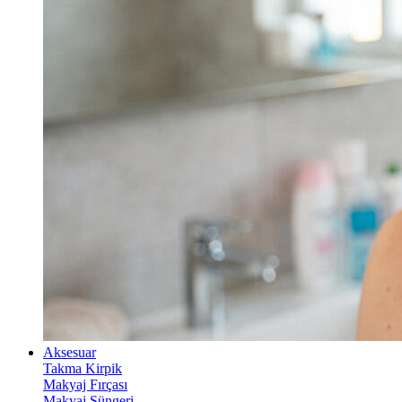
Aksesuar
Takma Kirpik
Makyaj Fırçası
Makyaj Süngeri