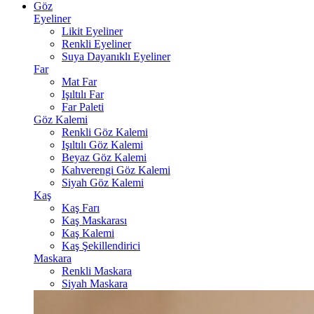
Göz
Eyeliner
Likit Eyeliner
Renkli Eyeliner
Suya Dayanıklı Eyeliner
Far
Mat Far
Işıltılı Far
Far Paleti
Göz Kalemi
Renkli Göz Kalemi
Işıltılı Göz Kalemi
Beyaz Göz Kalemi
Kahverengi Göz Kalemi
Siyah Göz Kalemi
Kaş
Kaş Farı
Kaş Maskarası
Kaş Kalemi
Kaş Şekillendirici
Maskara
Renkli Maskara
Siyah Maskara