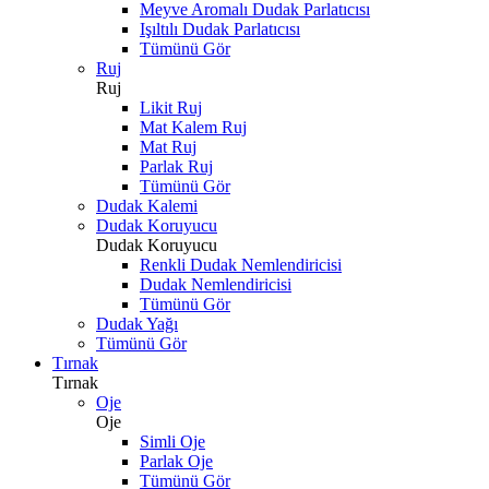
Meyve Aromalı Dudak Parlatıcısı
Işıltılı Dudak Parlatıcısı
Tümünü Gör
Ruj
Ruj
Likit Ruj
Mat Kalem Ruj
Mat Ruj
Parlak Ruj
Tümünü Gör
Dudak Kalemi
Dudak Koruyucu
Dudak Koruyucu
Renkli Dudak Nemlendiricisi
Dudak Nemlendiricisi
Tümünü Gör
Dudak Yağı
Tümünü Gör
Tırnak
Tırnak
Oje
Oje
Simli Oje
Parlak Oje
Tümünü Gör