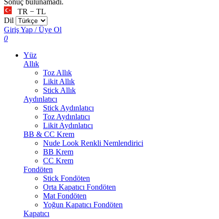
Sonuç bulunamadı.
TR − TL
Dil
Giriş Yap / Üye Ol
0
Yüz
Allık
Toz Allık
Likit Allık
Stick Allık
Aydınlatıcı
Stick Aydınlatıcı
Toz Aydınlatıcı
Likit Aydınlatıcı
BB & CC Krem
Nude Look Renkli Nemlendirici
BB Krem
CC Krem
Fondöten
Stick Fondöten
Orta Kapatıcı Fondöten
Mat Fondöten
Yoğun Kapatıcı Fondöten
Kapatıcı