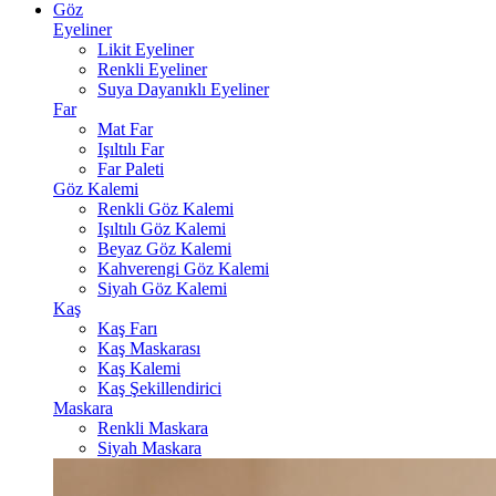
Göz
Eyeliner
Likit Eyeliner
Renkli Eyeliner
Suya Dayanıklı Eyeliner
Far
Mat Far
Işıltılı Far
Far Paleti
Göz Kalemi
Renkli Göz Kalemi
Işıltılı Göz Kalemi
Beyaz Göz Kalemi
Kahverengi Göz Kalemi
Siyah Göz Kalemi
Kaş
Kaş Farı
Kaş Maskarası
Kaş Kalemi
Kaş Şekillendirici
Maskara
Renkli Maskara
Siyah Maskara