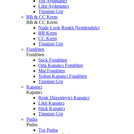
Toz Aydınlatıcı
Likit Aydınlatıcı
Tümünü Gör
BB & CC Krem
BB & CC Krem
Nude Look Renkli Nemlendirici
BB Krem
CC Krem
Tümünü Gör
Fondöten
Fondöten
Stick Fondöten
Orta Kapatıcı Fondöten
Mat Fondöten
Yoğun Kapatıcı Fondöten
Tümünü Gör
Kapatıcı
Kapatıcı
Renk Düzenleyici Kapatıcı
Likit Kapatıcı
Stick Kapatıcı
Tümünü Gör
Pudra
Pudra
Toz Pudra