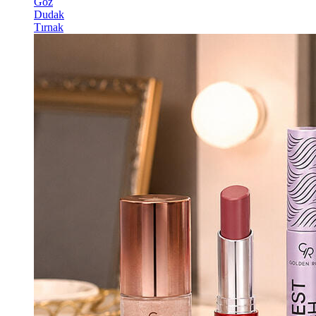
Göz
Dudak
Tırnak