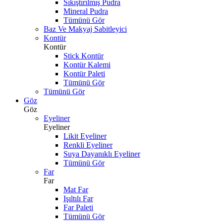
Sıkıştırılmış Pudra
Mineral Pudra
Tümünü Gör
Baz Ve Makyaj Sabitleyici
Kontür
Kontür
Stick Kontür
Kontür Kalemi
Kontür Paleti
Tümünü Gör
Tümünü Gör
Göz
Göz
Eyeliner
Eyeliner
Likit Eyeliner
Renkli Eyeliner
Suya Dayanıklı Eyeliner
Tümünü Gör
Far
Far
Mat Far
Işıltılı Far
Far Paleti
Tümünü Gör