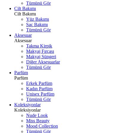
Tümünü Gör
Cilt Bakımı
Cilt Bakımı
Yüz Bakımı
Saç Bakımı
Tümünü Gör
Aksesuar
Aksesuar
Takma Kirpik
Makyaj Fırçası
Makyaj Süngeri
Diğer Aksesuarlar
Tümünü Gör
Parfüm
Parfüm
Erkek Parfüm
Kadın Parfüm
Unisex Parfüm
Tümünü Gör
Koleksiyonlar
Koleksiyonlar
Nude Look
Miss Beauty
Mood Collection
Tümünü Gör