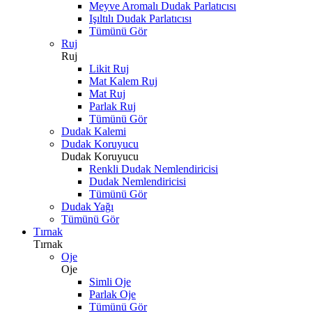
Meyve Aromalı Dudak Parlatıcısı
Işıltılı Dudak Parlatıcısı
Tümünü Gör
Ruj
Ruj
Likit Ruj
Mat Kalem Ruj
Mat Ruj
Parlak Ruj
Tümünü Gör
Dudak Kalemi
Dudak Koruyucu
Dudak Koruyucu
Renkli Dudak Nemlendiricisi
Dudak Nemlendiricisi
Tümünü Gör
Dudak Yağı
Tümünü Gör
Tırnak
Tırnak
Oje
Oje
Simli Oje
Parlak Oje
Tümünü Gör