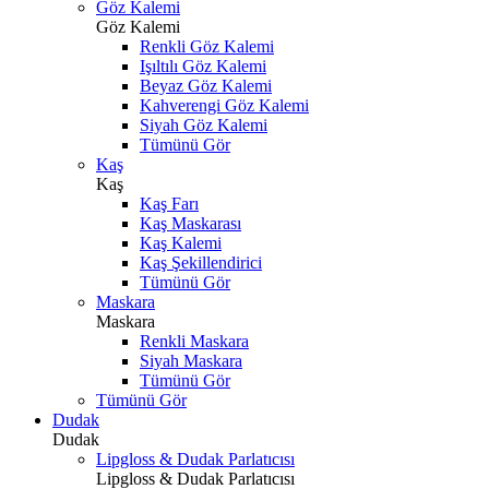
Göz Kalemi
Göz Kalemi
Renkli Göz Kalemi
Işıltılı Göz Kalemi
Beyaz Göz Kalemi
Kahverengi Göz Kalemi
Siyah Göz Kalemi
Tümünü Gör
Kaş
Kaş
Kaş Farı
Kaş Maskarası
Kaş Kalemi
Kaş Şekillendirici
Tümünü Gör
Maskara
Maskara
Renkli Maskara
Siyah Maskara
Tümünü Gör
Tümünü Gör
Dudak
Dudak
Lipgloss & Dudak Parlatıcısı
Lipgloss & Dudak Parlatıcısı