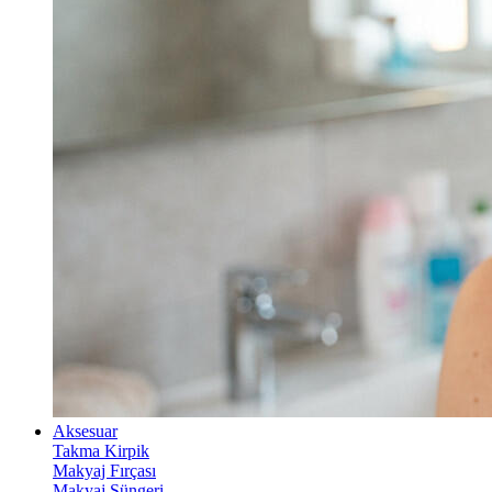
Aksesuar
Takma Kirpik
Makyaj Fırçası
Makyaj Süngeri