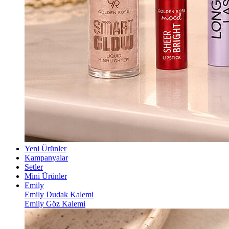
Yeni Ürünler
Kampanyalar
Setler
Mini Ürünler
Emily
Emily Dudak Kalemi
Emily Göz Kalemi