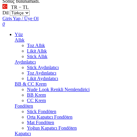
Sonuç bulunamadı.
TR − TL
Dil
Giriş Yap / Üye Ol
0
Yüz
Allık
Toz Allık
Likit Allık
Stick Allık
Aydınlatıcı
Stick Aydınlatıcı
Toz Aydınlatıcı
Likit Aydınlatıcı
BB & CC Krem
Nude Look Renkli Nemlendirici
BB Krem
CC Krem
Fondöten
Stick Fondöten
Orta Kapatıcı Fondöten
Mat Fondöten
Yoğun Kapatıcı Fondöten
Kapatıcı