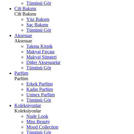
Tümünü Gör
Cilt Bakımı
Cilt Bakımı
Yüz Bakımı
Saç Bakımı
Tümünü Gör
Aksesuar
Aksesuar
Takma Kirpik
Makyaj Fırçası
Makyaj Süngeri
Diğer Aksesuarlar
Tümünü Gör
Parfüm
Parfüm
Erkek Parfüm
Kadın Parfüm
Unisex Parfüm
Tümünü Gör
Koleksiyonlar
Koleksiyonlar
Nude Look
Miss Beauty
Mood Collection
Tümünü Gör