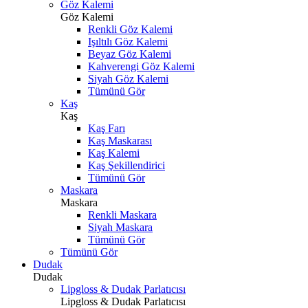
Göz Kalemi
Göz Kalemi
Renkli Göz Kalemi
Işıltılı Göz Kalemi
Beyaz Göz Kalemi
Kahverengi Göz Kalemi
Siyah Göz Kalemi
Tümünü Gör
Kaş
Kaş
Kaş Farı
Kaş Maskarası
Kaş Kalemi
Kaş Şekillendirici
Tümünü Gör
Maskara
Maskara
Renkli Maskara
Siyah Maskara
Tümünü Gör
Tümünü Gör
Dudak
Dudak
Lipgloss & Dudak Parlatıcısı
Lipgloss & Dudak Parlatıcısı