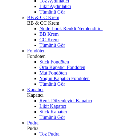
Toz Aydınlatıcı
Likit Aydınlatıcı
Tümünü Gör
BB & CC Krem
BB & CC Krem
Nude Look Renkli Nemlendirici
BB Krem
CC Krem
Tümünü Gör
Fondöten
Fondöten
Stick Fondöten
Orta Kapatıcı Fondöten
Mat Fondöten
Yoğun Kapatıcı Fondöten
Tümünü Gör
Kapatıcı
Kapatıcı
Renk Düzenleyici Kapatıcı
Likit Kapatıcı
Stick Kapatıcı
Tümünü Gör
Pudra
Pudra
Toz Pudra