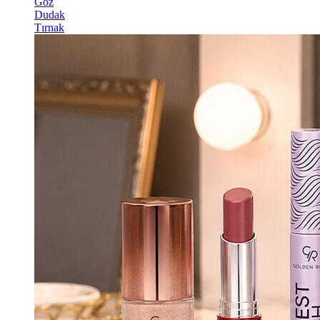
Göz
Dudak
Tırnak