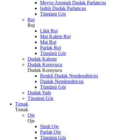
Meyve Aromalı Dudak Parlatıcısı
Işıltılı Dudak Parlatıcısı
Tümünü Gör
Ruj
Ruj
Likit Ruj
Mat Kalem Ruj
Mat Ruj
Parlak Ruj
Tümünü Gör
Dudak Kalemi
Dudak Koruyucu
Dudak Koruyucu
Renkli Dudak Nemlendiricisi
Dudak Nemlendiricisi
Tümünü Gör
Dudak Yağı
Tümünü Gör
Tırnak
Tırnak
Oje
Oje
Simli Oje
Parlak Oje
Tümünü Gör