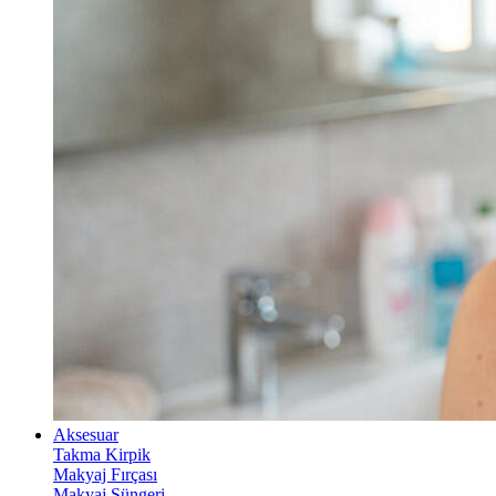
Aksesuar
Takma Kirpik
Makyaj Fırçası
Makyaj Süngeri