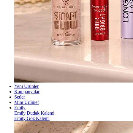
Yeni Ürünler
Kampanyalar
Setler
Mini Ürünler
Emily
Emily Dudak Kalemi
Emily Göz Kalemi