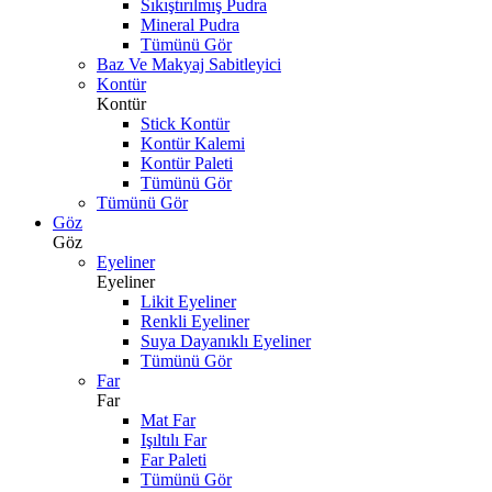
Sıkıştırılmış Pudra
Mineral Pudra
Tümünü Gör
Baz Ve Makyaj Sabitleyici
Kontür
Kontür
Stick Kontür
Kontür Kalemi
Kontür Paleti
Tümünü Gör
Tümünü Gör
Göz
Göz
Eyeliner
Eyeliner
Likit Eyeliner
Renkli Eyeliner
Suya Dayanıklı Eyeliner
Tümünü Gör
Far
Far
Mat Far
Işıltılı Far
Far Paleti
Tümünü Gör