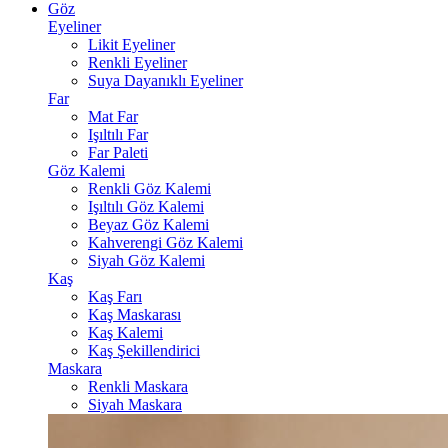
Göz
Eyeliner
Likit Eyeliner
Renkli Eyeliner
Suya Dayanıklı Eyeliner
Far
Mat Far
Işıltılı Far
Far Paleti
Göz Kalemi
Renkli Göz Kalemi
Işıltılı Göz Kalemi
Beyaz Göz Kalemi
Kahverengi Göz Kalemi
Siyah Göz Kalemi
Kaş
Kaş Farı
Kaş Maskarası
Kaş Kalemi
Kaş Şekillendirici
Maskara
Renkli Maskara
Siyah Maskara