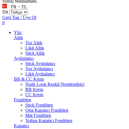
Sonuç bulunamadı.
TR − TL
Dil
Giriş Yap / Üye Ol
0
Yüz
Allık
Toz Allık
Likit Allık
Stick Allık
Aydınlatıcı
Stick Aydınlatıcı
Toz Aydınlatıcı
Likit Aydınlatıcı
BB & CC Krem
Nude Look Renkli Nemlendirici
BB Krem
CC Krem
Fondöten
Stick Fondöten
Orta Kapatıcı Fondöten
Mat Fondöten
Yoğun Kapatıcı Fondöten
Kapatıcı