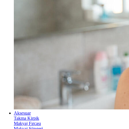
Aksesuar
Takma Kirpik
Makyaj Fırçası
Makyaj Süngeri