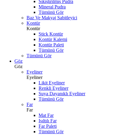
Sıkıştırılmış Pudra
Mineral Pudra
Tümünü Gör
Baz Ve Makyaj Sabitleyici
Kontür
Kontür
Stick Kontür
Kontür Kalemi
Kontür Paleti
Tümünü Gör
Tümünü Gör
Göz
Göz
Eyeliner
Eyeliner
Likit Eyeliner
Renkli Eyeliner
Suya Dayanıklı Eyeliner
Tümünü Gör
Far
Far
Mat Far
Işıltılı Far
Far Paleti
Tümünü Gör