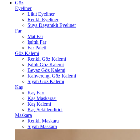
Göz
Eyeliner
Likit Eyeliner
Renkli Eyeliner
Suya Dayanıklı Eyeliner
Far
Mat Far
Işıltılı Far
Far Paleti
Göz Kalemi
Renkli Göz Kalemi
Işıltılı Göz Kalemi
Beyaz Göz Kalemi
Kahverengi Göz Kalemi
Siyah Göz Kalemi
Kaş
Kaş Farı
Kaş Maskarası
Kaş Kalemi
Kaş Şekillendirici
Maskara
Renkli Maskara
Siyah Maskara