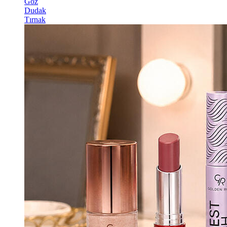
Göz
Dudak
Tırnak