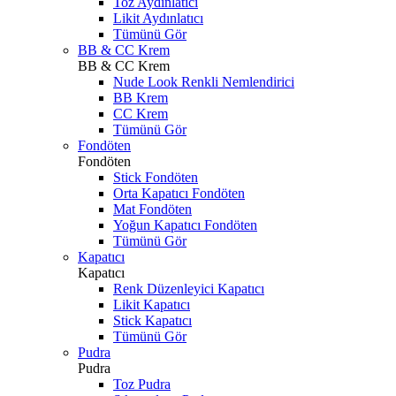
Toz Aydınlatıcı
Likit Aydınlatıcı
Tümünü Gör
BB & CC Krem
BB & CC Krem
Nude Look Renkli Nemlendirici
BB Krem
CC Krem
Tümünü Gör
Fondöten
Fondöten
Stick Fondöten
Orta Kapatıcı Fondöten
Mat Fondöten
Yoğun Kapatıcı Fondöten
Tümünü Gör
Kapatıcı
Kapatıcı
Renk Düzenleyici Kapatıcı
Likit Kapatıcı
Stick Kapatıcı
Tümünü Gör
Pudra
Pudra
Toz Pudra