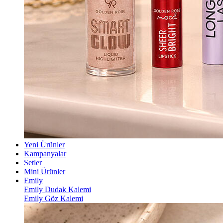
Yeni Ürünler
Kampanyalar
Setler
Mini Ürünler
Emily
Emily Dudak Kalemi
Emily Göz Kalemi