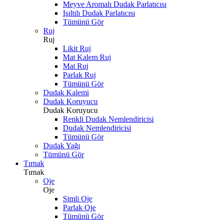
Meyve Aromalı Dudak Parlatıcısı
Işıltılı Dudak Parlatıcısı
Tümünü Gör
Ruj
Ruj
Likit Ruj
Mat Kalem Ruj
Mat Ruj
Parlak Ruj
Tümünü Gör
Dudak Kalemi
Dudak Koruyucu
Dudak Koruyucu
Renkli Dudak Nemlendiricisi
Dudak Nemlendiricisi
Tümünü Gör
Dudak Yağı
Tümünü Gör
Tırnak
Tırnak
Oje
Oje
Simli Oje
Parlak Oje
Tümünü Gör