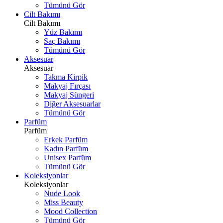
Tümünü Gör
Cilt Bakımı
Cilt Bakımı
Yüz Bakımı
Saç Bakımı
Tümünü Gör
Aksesuar
Aksesuar
Takma Kirpik
Makyaj Fırçası
Makyaj Süngeri
Diğer Aksesuarlar
Tümünü Gör
Parfüm
Parfüm
Erkek Parfüm
Kadın Parfüm
Unisex Parfüm
Tümünü Gör
Koleksiyonlar
Koleksiyonlar
Nude Look
Miss Beauty
Mood Collection
Tümünü Gör