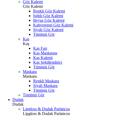
Göz Kalemi
Göz Kalemi
Renkli Göz Kalemi
Işıltılı Göz Kalemi
Beyaz Göz Kalemi
Kahverengi Göz Kalemi
Siyah Göz Kalemi
Tümünü Gör
Kaş
Kaş
Kaş Farı
Kaş Maskarası
Kaş Kalemi
Kaş Şekillendirici
Tümünü Gör
Maskara
Maskara
Renkli Maskara
Siyah Maskara
Tümünü Gör
Tümünü Gör
Dudak
Dudak
Lipgloss & Dudak Parlatıcısı
Lipgloss & Dudak Parlatıcısı