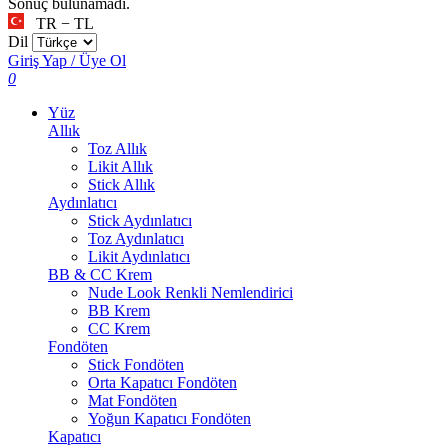
Sonuç bulunamadı.
TR − TL
Dil
Giriş Yap / Üye Ol
0
Yüz
Allık
Toz Allık
Likit Allık
Stick Allık
Aydınlatıcı
Stick Aydınlatıcı
Toz Aydınlatıcı
Likit Aydınlatıcı
BB & CC Krem
Nude Look Renkli Nemlendirici
BB Krem
CC Krem
Fondöten
Stick Fondöten
Orta Kapatıcı Fondöten
Mat Fondöten
Yoğun Kapatıcı Fondöten
Kapatıcı