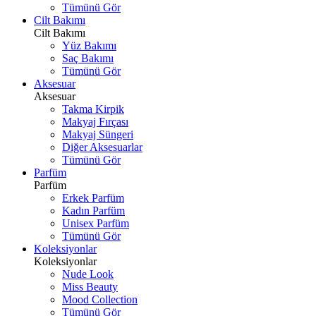
Tümünü Gör
Cilt Bakımı
Cilt Bakımı
Yüz Bakımı
Saç Bakımı
Tümünü Gör
Aksesuar
Aksesuar
Takma Kirpik
Makyaj Fırçası
Makyaj Süngeri
Diğer Aksesuarlar
Tümünü Gör
Parfüm
Parfüm
Erkek Parfüm
Kadın Parfüm
Unisex Parfüm
Tümünü Gör
Koleksiyonlar
Koleksiyonlar
Nude Look
Miss Beauty
Mood Collection
Tümünü Gör