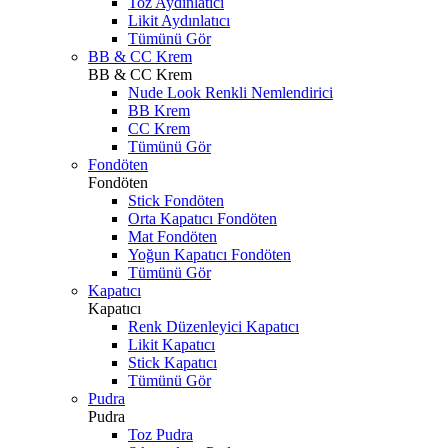
Toz Aydınlatıcı
Likit Aydınlatıcı
Tümünü Gör
BB & CC Krem
BB & CC Krem
Nude Look Renkli Nemlendirici
BB Krem
CC Krem
Tümünü Gör
Fondöten
Fondöten
Stick Fondöten
Orta Kapatıcı Fondöten
Mat Fondöten
Yoğun Kapatıcı Fondöten
Tümünü Gör
Kapatıcı
Kapatıcı
Renk Düzenleyici Kapatıcı
Likit Kapatıcı
Stick Kapatıcı
Tümünü Gör
Pudra
Pudra
Toz Pudra