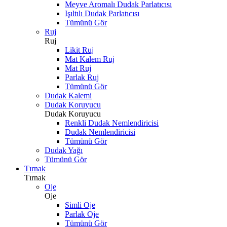
Meyve Aromalı Dudak Parlatıcısı
Işıltılı Dudak Parlatıcısı
Tümünü Gör
Ruj
Ruj
Likit Ruj
Mat Kalem Ruj
Mat Ruj
Parlak Ruj
Tümünü Gör
Dudak Kalemi
Dudak Koruyucu
Dudak Koruyucu
Renkli Dudak Nemlendiricisi
Dudak Nemlendiricisi
Tümünü Gör
Dudak Yağı
Tümünü Gör
Tırnak
Tırnak
Oje
Oje
Simli Oje
Parlak Oje
Tümünü Gör