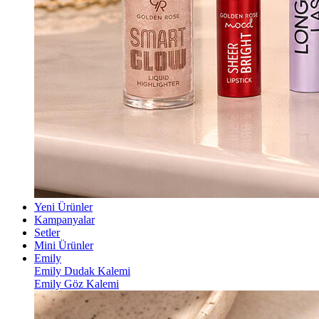
Yeni Ürünler
Kampanyalar
Setler
Mini Ürünler
Emily
Emily Dudak Kalemi
Emily Göz Kalemi