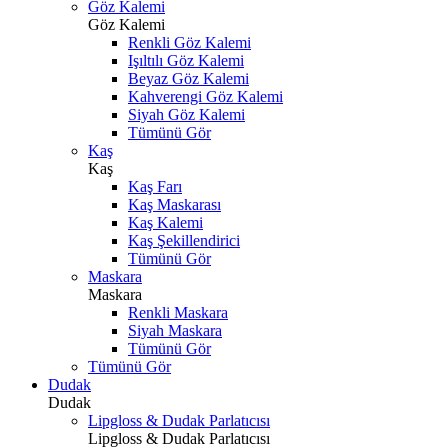
Göz Kalemi
Göz Kalemi
Renkli Göz Kalemi
Işıltılı Göz Kalemi
Beyaz Göz Kalemi
Kahverengi Göz Kalemi
Siyah Göz Kalemi
Tümünü Gör
Kaş
Kaş
Kaş Farı
Kaş Maskarası
Kaş Kalemi
Kaş Şekillendirici
Tümünü Gör
Maskara
Maskara
Renkli Maskara
Siyah Maskara
Tümünü Gör
Tümünü Gör
Dudak
Dudak
Lipgloss & Dudak Parlatıcısı
Lipgloss & Dudak Parlatıcısı