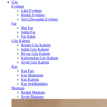
Göz
Eyeliner
Likit Eyeliner
Renkli Eyeliner
Suya Dayanıklı Eyeliner
Far
Mat Far
Işıltılı Far
Far Paleti
Göz Kalemi
Renkli Göz Kalemi
Işıltılı Göz Kalemi
Beyaz Göz Kalemi
Kahverengi Göz Kalemi
Siyah Göz Kalemi
Kaş
Kaş Farı
Kaş Maskarası
Kaş Kalemi
Kaş Şekillendirici
Maskara
Renkli Maskara
Siyah Maskara