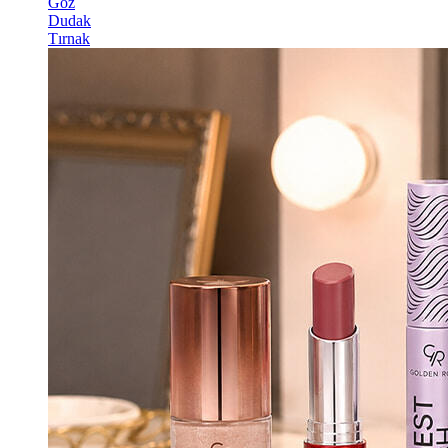
Göz
Dudak
Tırnak