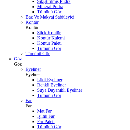
Sıkıştırılmış Pudra
Mineral Pudra
Tümünü Gör
Baz Ve Makyaj Sabitleyici
Kontür
Kontür
Stick Kontür
Kontür Kalemi
Kontür Paleti
Tümünü Gör
Tümünü Gör
Göz
Göz
Eyeliner
Eyeliner
Likit Eyeliner
Renkli Eyeliner
Suya Dayanıklı Eyeliner
Tümünü Gör
Far
Far
Mat Far
Işıltılı Far
Far Paleti
Tümünü Gör