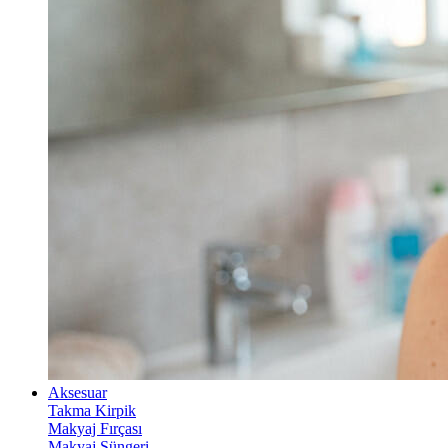
Aksesuar
Takma Kirpik
Makyaj Fırçası
Makyaj Süngeri