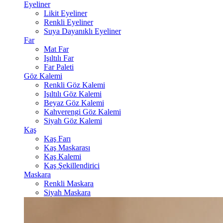
Eyeliner
Likit Eyeliner
Renkli Eyeliner
Suya Dayanıklı Eyeliner
Far
Mat Far
Işıltılı Far
Far Paleti
Göz Kalemi
Renkli Göz Kalemi
Işıltılı Göz Kalemi
Beyaz Göz Kalemi
Kahverengi Göz Kalemi
Siyah Göz Kalemi
Kaş
Kaş Farı
Kaş Maskarası
Kaş Kalemi
Kaş Şekillendirici
Maskara
Renkli Maskara
Siyah Maskara