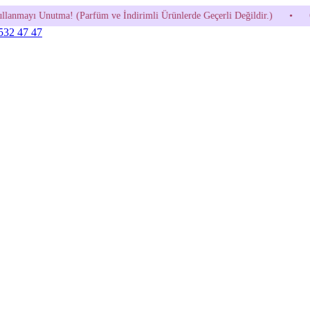
 ve İndirimli Ürünlerde Geçerli Değildir.)
•
600 TL ve Üzeri Sipar
 532 47 47