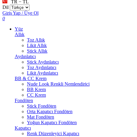
TR − TL
Dil
Giriş Yap / Üye Ol
0
Yüz
Allık
Toz Allık
Likit Allık
Stick Allık
Aydınlatıcı
Stick Aydınlatıcı
Toz Aydınlatıcı
Likit Aydınlatıcı
BB & CC Krem
Nude Look Renkli Nemlendirici
BB Krem
CC Krem
Fondöten
Stick Fondöten
Orta Kapatıcı Fondöten
Mat Fondöten
Yoğun Kapatıcı Fondöten
Kapatıcı
Renk Düzenleyici Kapatıcı