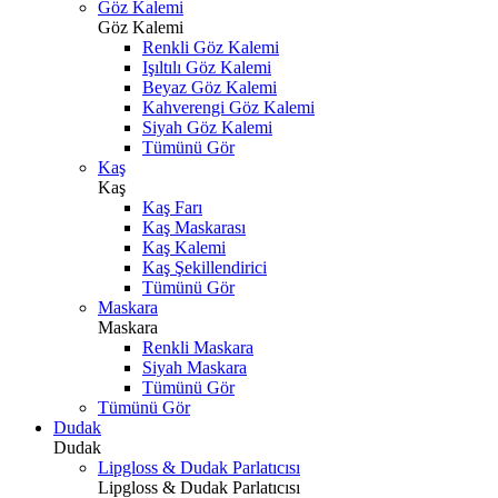
Göz Kalemi
Göz Kalemi
Renkli Göz Kalemi
Işıltılı Göz Kalemi
Beyaz Göz Kalemi
Kahverengi Göz Kalemi
Siyah Göz Kalemi
Tümünü Gör
Kaş
Kaş
Kaş Farı
Kaş Maskarası
Kaş Kalemi
Kaş Şekillendirici
Tümünü Gör
Maskara
Maskara
Renkli Maskara
Siyah Maskara
Tümünü Gör
Tümünü Gör
Dudak
Dudak
Lipgloss & Dudak Parlatıcısı
Lipgloss & Dudak Parlatıcısı