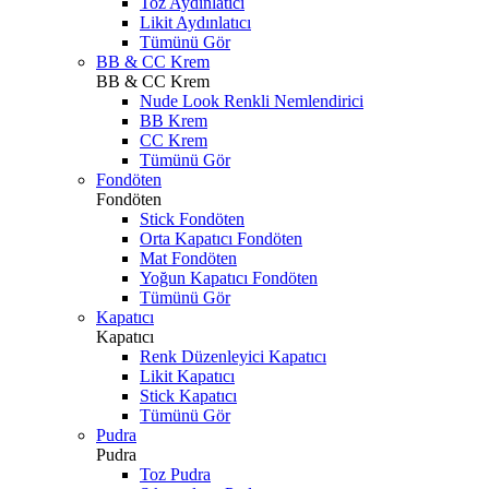
Toz Aydınlatıcı
Likit Aydınlatıcı
Tümünü Gör
BB & CC Krem
BB & CC Krem
Nude Look Renkli Nemlendirici
BB Krem
CC Krem
Tümünü Gör
Fondöten
Fondöten
Stick Fondöten
Orta Kapatıcı Fondöten
Mat Fondöten
Yoğun Kapatıcı Fondöten
Tümünü Gör
Kapatıcı
Kapatıcı
Renk Düzenleyici Kapatıcı
Likit Kapatıcı
Stick Kapatıcı
Tümünü Gör
Pudra
Pudra
Toz Pudra