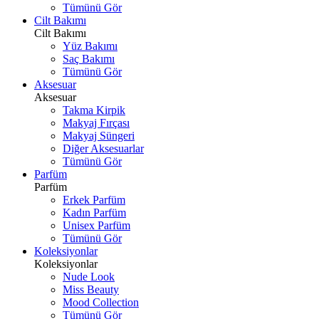
Tümünü Gör
Cilt Bakımı
Cilt Bakımı
Yüz Bakımı
Saç Bakımı
Tümünü Gör
Aksesuar
Aksesuar
Takma Kirpik
Makyaj Fırçası
Makyaj Süngeri
Diğer Aksesuarlar
Tümünü Gör
Parfüm
Parfüm
Erkek Parfüm
Kadın Parfüm
Unisex Parfüm
Tümünü Gör
Koleksiyonlar
Koleksiyonlar
Nude Look
Miss Beauty
Mood Collection
Tümünü Gör