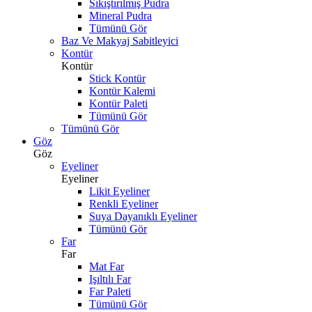
Sıkıştırılmış Pudra
Mineral Pudra
Tümünü Gör
Baz Ve Makyaj Sabitleyici
Kontür
Kontür
Stick Kontür
Kontür Kalemi
Kontür Paleti
Tümünü Gör
Tümünü Gör
Göz
Göz
Eyeliner
Eyeliner
Likit Eyeliner
Renkli Eyeliner
Suya Dayanıklı Eyeliner
Tümünü Gör
Far
Far
Mat Far
Işıltılı Far
Far Paleti
Tümünü Gör