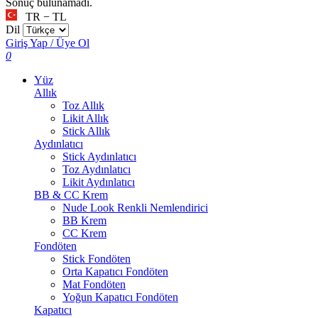
Sonuç bulunamadı.
TR − TL
Dil
Giriş Yap / Üye Ol
0
Yüz
Allık
Toz Allık
Likit Allık
Stick Allık
Aydınlatıcı
Stick Aydınlatıcı
Toz Aydınlatıcı
Likit Aydınlatıcı
BB & CC Krem
Nude Look Renkli Nemlendirici
BB Krem
CC Krem
Fondöten
Stick Fondöten
Orta Kapatıcı Fondöten
Mat Fondöten
Yoğun Kapatıcı Fondöten
Kapatıcı