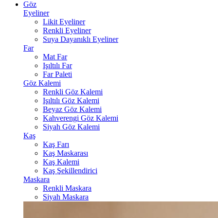
Göz
Eyeliner
Likit Eyeliner
Renkli Eyeliner
Suya Dayanıklı Eyeliner
Far
Mat Far
Işıltılı Far
Far Paleti
Göz Kalemi
Renkli Göz Kalemi
Işıltılı Göz Kalemi
Beyaz Göz Kalemi
Kahverengi Göz Kalemi
Siyah Göz Kalemi
Kaş
Kaş Farı
Kaş Maskarası
Kaş Kalemi
Kaş Şekillendirici
Maskara
Renkli Maskara
Siyah Maskara