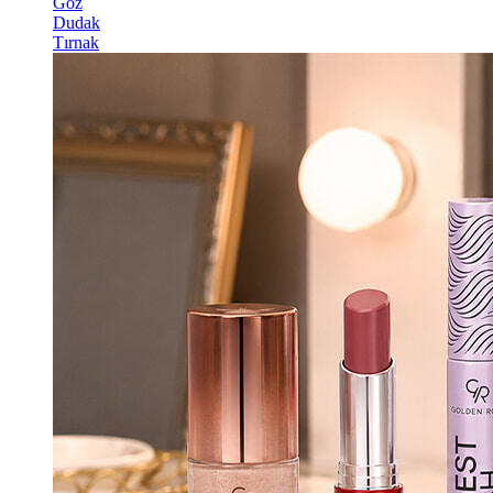
Göz
Dudak
Tırnak