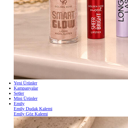
Yeni Ürünler
Kampanyalar
Setler
Mini Ürünler
Emily
Emily Dudak Kalemi
Emily Göz Kalemi