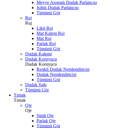
Meyve Aromalı Dudak Parlatıcısı
Işıltılı Dudak Parlatıcısı
Tümünü Gör
Ruj
Ruj
Likit Ruj
Mat Kalem Ruj
Mat Ruj
Parlak Ruj
Tümünü Gör
Dudak Kalemi
Dudak Koruyucu
Dudak Koruyucu
Renkli Dudak Nemlendiricisi
Dudak Nemlendiricisi
Tümünü Gör
Dudak Yağı
Tümünü Gör
Tırnak
Tırnak
Oje
Oje
Simli Oje
Parlak Oje
Tümünü Gör