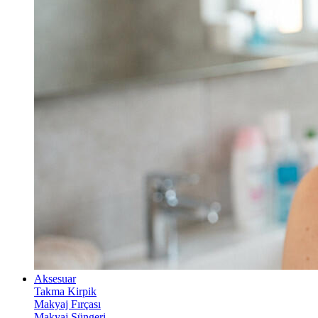
Aksesuar
Takma Kirpik
Makyaj Fırçası
Makyaj Süngeri