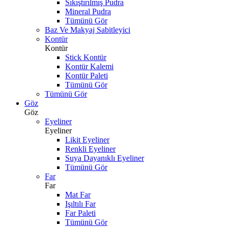
Sıkıştırılmış Pudra
Mineral Pudra
Tümünü Gör
Baz Ve Makyaj Sabitleyici
Kontür
Kontür
Stick Kontür
Kontür Kalemi
Kontür Paleti
Tümünü Gör
Tümünü Gör
Göz
Göz
Eyeliner
Eyeliner
Likit Eyeliner
Renkli Eyeliner
Suya Dayanıklı Eyeliner
Tümünü Gör
Far
Far
Mat Far
Işıltılı Far
Far Paleti
Tümünü Gör