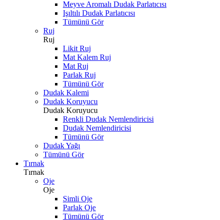
Meyve Aromalı Dudak Parlatıcısı
Işıltılı Dudak Parlatıcısı
Tümünü Gör
Ruj
Ruj
Likit Ruj
Mat Kalem Ruj
Mat Ruj
Parlak Ruj
Tümünü Gör
Dudak Kalemi
Dudak Koruyucu
Dudak Koruyucu
Renkli Dudak Nemlendiricisi
Dudak Nemlendiricisi
Tümünü Gör
Dudak Yağı
Tümünü Gör
Tırnak
Tırnak
Oje
Oje
Simli Oje
Parlak Oje
Tümünü Gör