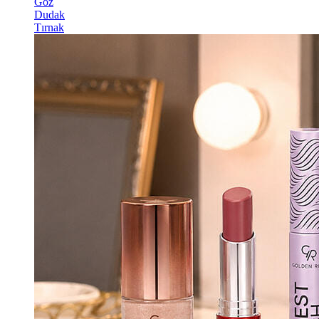
Göz
Dudak
Tırnak