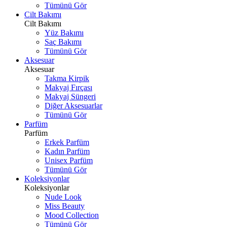
Tümünü Gör
Cilt Bakımı
Cilt Bakımı
Yüz Bakımı
Saç Bakımı
Tümünü Gör
Aksesuar
Aksesuar
Takma Kirpik
Makyaj Fırçası
Makyaj Süngeri
Diğer Aksesuarlar
Tümünü Gör
Parfüm
Parfüm
Erkek Parfüm
Kadın Parfüm
Unisex Parfüm
Tümünü Gör
Koleksiyonlar
Koleksiyonlar
Nude Look
Miss Beauty
Mood Collection
Tümünü Gör