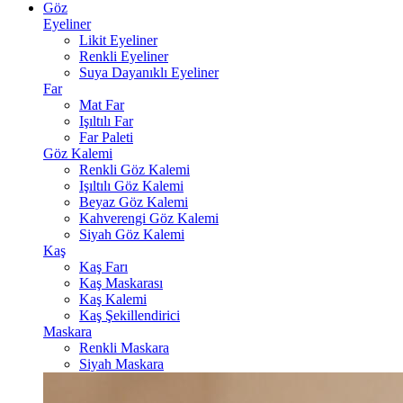
Göz
Eyeliner
Likit Eyeliner
Renkli Eyeliner
Suya Dayanıklı Eyeliner
Far
Mat Far
Işıltılı Far
Far Paleti
Göz Kalemi
Renkli Göz Kalemi
Işıltılı Göz Kalemi
Beyaz Göz Kalemi
Kahverengi Göz Kalemi
Siyah Göz Kalemi
Kaş
Kaş Farı
Kaş Maskarası
Kaş Kalemi
Kaş Şekillendirici
Maskara
Renkli Maskara
Siyah Maskara