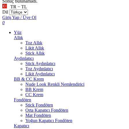
Sonuç bulunamadı.
TR − TL
Dil
Giriş Yap / Üye Ol
0
Yüz
Allık
Toz Allık
Likit Allık
Stick Allık
Aydınlatıcı
Stick Aydınlatıcı
Toz Aydınlatıcı
Likit Aydınlatıcı
BB & CC Krem
Nude Look Renkli Nemlendirici
BB Krem
CC Krem
Fondöten
Stick Fondöten
Orta Kapatıcı Fondöten
Mat Fondöten
Yoğun Kapatıcı Fondöten
Kapatıcı