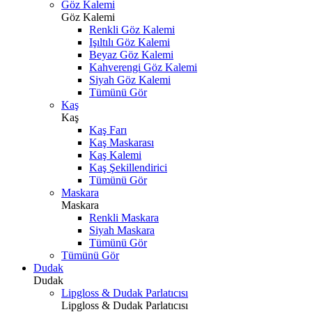
Göz Kalemi
Göz Kalemi
Renkli Göz Kalemi
Işıltılı Göz Kalemi
Beyaz Göz Kalemi
Kahverengi Göz Kalemi
Siyah Göz Kalemi
Tümünü Gör
Kaş
Kaş
Kaş Farı
Kaş Maskarası
Kaş Kalemi
Kaş Şekillendirici
Tümünü Gör
Maskara
Maskara
Renkli Maskara
Siyah Maskara
Tümünü Gör
Tümünü Gör
Dudak
Dudak
Lipgloss & Dudak Parlatıcısı
Lipgloss & Dudak Parlatıcısı