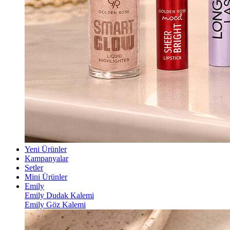
Yeni Ürünler
Kampanyalar
Setler
Mini Ürünler
Emily
Emily Dudak Kalemi
Emily Göz Kalemi