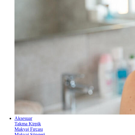
Aksesuar
Takma Kirpik
Makyaj Fırçası
Makyaj Süngeri