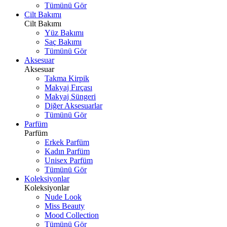
Tümünü Gör
Cilt Bakımı
Cilt Bakımı
Yüz Bakımı
Saç Bakımı
Tümünü Gör
Aksesuar
Aksesuar
Takma Kirpik
Makyaj Fırçası
Makyaj Süngeri
Diğer Aksesuarlar
Tümünü Gör
Parfüm
Parfüm
Erkek Parfüm
Kadın Parfüm
Unisex Parfüm
Tümünü Gör
Koleksiyonlar
Koleksiyonlar
Nude Look
Miss Beauty
Mood Collection
Tümünü Gör