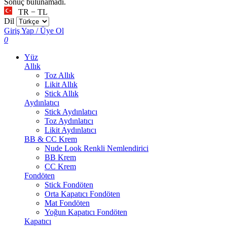
Sonuç bulunamadı.
TR − TL
Dil
Giriş Yap / Üye Ol
0
Yüz
Allık
Toz Allık
Likit Allık
Stick Allık
Aydınlatıcı
Stick Aydınlatıcı
Toz Aydınlatıcı
Likit Aydınlatıcı
BB & CC Krem
Nude Look Renkli Nemlendirici
BB Krem
CC Krem
Fondöten
Stick Fondöten
Orta Kapatıcı Fondöten
Mat Fondöten
Yoğun Kapatıcı Fondöten
Kapatıcı