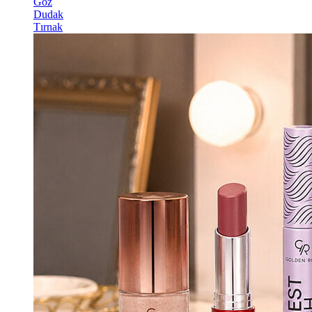
Göz
Dudak
Tırnak