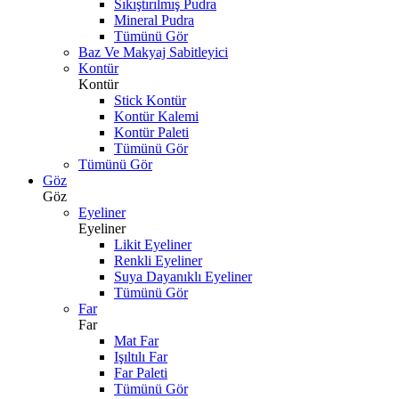
Sıkıştırılmış Pudra
Mineral Pudra
Tümünü Gör
Baz Ve Makyaj Sabitleyici
Kontür
Kontür
Stick Kontür
Kontür Kalemi
Kontür Paleti
Tümünü Gör
Tümünü Gör
Göz
Göz
Eyeliner
Eyeliner
Likit Eyeliner
Renkli Eyeliner
Suya Dayanıklı Eyeliner
Tümünü Gör
Far
Far
Mat Far
Işıltılı Far
Far Paleti
Tümünü Gör