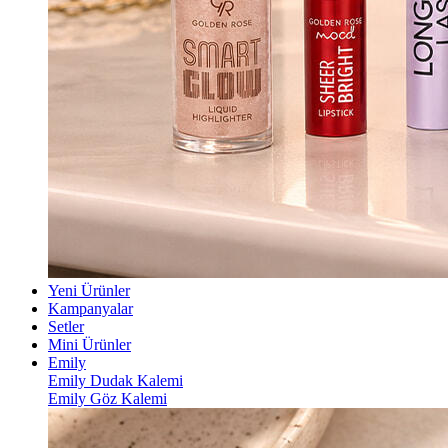
Yeni Ürünler
Kampanyalar
Setler
Mini Ürünler
Emily
Emily Dudak Kalemi
Emily Göz Kalemi