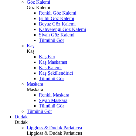
Göz Kalemi
Göz Kalemi
Renkli Göz Kalemi
Işıltılı Göz Kalemi
Beyaz Göz Kalemi
Kahverengi Göz Kalemi
Siyah Göz Kalemi
Tümünü Gör
Kaş
Kaş
Kaş Farı
Kaş Maskarası
Kaş Kalemi
Kaş Şekillendirici
Tümünü Gör
Maskara
Maskara
Renkli Maskara
Siyah Maskara
Tümünü Gör
Tümünü Gör
Dudak
Dudak
Lipgloss & Dudak Parlatıcısı
Lipgloss & Dudak Parlatıcısı