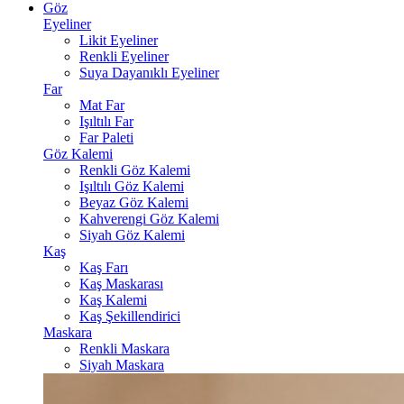
Göz
Eyeliner
Likit Eyeliner
Renkli Eyeliner
Suya Dayanıklı Eyeliner
Far
Mat Far
Işıltılı Far
Far Paleti
Göz Kalemi
Renkli Göz Kalemi
Işıltılı Göz Kalemi
Beyaz Göz Kalemi
Kahverengi Göz Kalemi
Siyah Göz Kalemi
Kaş
Kaş Farı
Kaş Maskarası
Kaş Kalemi
Kaş Şekillendirici
Maskara
Renkli Maskara
Siyah Maskara