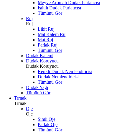
Meyve Aromalı Dudak Parlatıcısı
Işıltılı Dudak Parlatıcısı
Tümünü Gör
Ruj
Ruj
Likit Ruj
Mat Kalem Ruj
Mat Ruj
Parlak Ruj
Tümünü Gör
Dudak Kalemi
Dudak Koruyucu
Dudak Koruyucu
Renkli Dudak Nemlendiricisi
Dudak Nemlendiricisi
Tümünü Gör
Dudak Yağı
Tümünü Gör
Tırnak
Tırnak
Oje
Oje
Simli Oje
Parlak Oje
Tümünü Gör