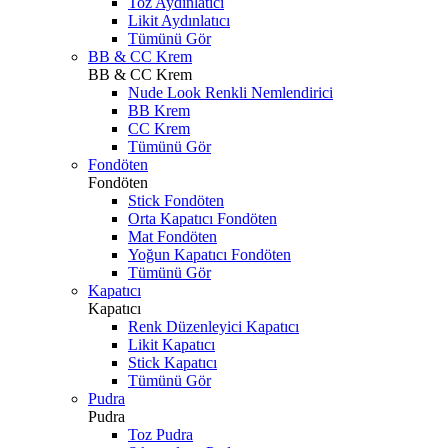
Toz Aydınlatıcı
Likit Aydınlatıcı
Tümünü Gör
BB & CC Krem
BB & CC Krem
Nude Look Renkli Nemlendirici
BB Krem
CC Krem
Tümünü Gör
Fondöten
Fondöten
Stick Fondöten
Orta Kapatıcı Fondöten
Mat Fondöten
Yoğun Kapatıcı Fondöten
Tümünü Gör
Kapatıcı
Kapatıcı
Renk Düzenleyici Kapatıcı
Likit Kapatıcı
Stick Kapatıcı
Tümünü Gör
Pudra
Pudra
Toz Pudra