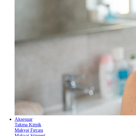
Aksesuar
Takma Kirpik
Makyaj Fırçası
Makyaj Süngeri