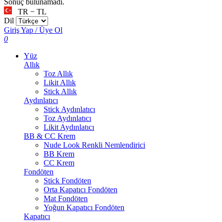
Sonuç bulunamadı.
TR − TL
Dil
Giriş Yap / Üye Ol
0
Yüz
Allık
Toz Allık
Likit Allık
Stick Allık
Aydınlatıcı
Stick Aydınlatıcı
Toz Aydınlatıcı
Likit Aydınlatıcı
BB & CC Krem
Nude Look Renkli Nemlendirici
BB Krem
CC Krem
Fondöten
Stick Fondöten
Orta Kapatıcı Fondöten
Mat Fondöten
Yoğun Kapatıcı Fondöten
Kapatıcı