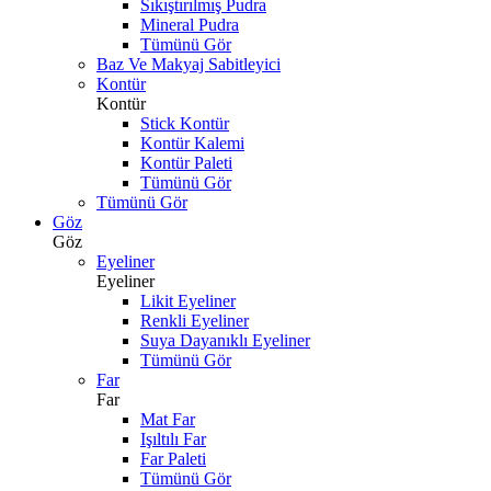
Sıkıştırılmış Pudra
Mineral Pudra
Tümünü Gör
Baz Ve Makyaj Sabitleyici
Kontür
Kontür
Stick Kontür
Kontür Kalemi
Kontür Paleti
Tümünü Gör
Tümünü Gör
Göz
Göz
Eyeliner
Eyeliner
Likit Eyeliner
Renkli Eyeliner
Suya Dayanıklı Eyeliner
Tümünü Gör
Far
Far
Mat Far
Işıltılı Far
Far Paleti
Tümünü Gör