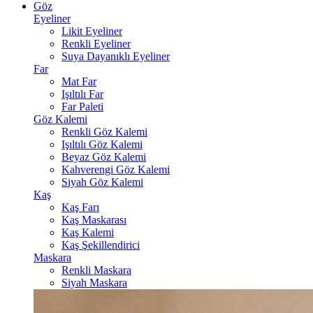
Göz
Eyeliner
Likit Eyeliner
Renkli Eyeliner
Suya Dayanıklı Eyeliner
Far
Mat Far
Işıltılı Far
Far Paleti
Göz Kalemi
Renkli Göz Kalemi
Işıltılı Göz Kalemi
Beyaz Göz Kalemi
Kahverengi Göz Kalemi
Siyah Göz Kalemi
Kaş
Kaş Farı
Kaş Maskarası
Kaş Kalemi
Kaş Şekillendirici
Maskara
Renkli Maskara
Siyah Maskara