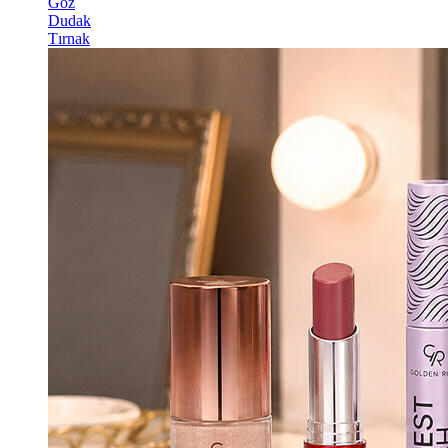
Göz
Dudak
Tırnak