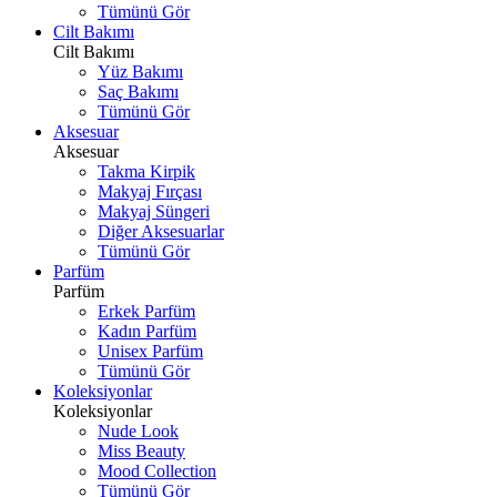
Tümünü Gör
Cilt Bakımı
Cilt Bakımı
Yüz Bakımı
Saç Bakımı
Tümünü Gör
Aksesuar
Aksesuar
Takma Kirpik
Makyaj Fırçası
Makyaj Süngeri
Diğer Aksesuarlar
Tümünü Gör
Parfüm
Parfüm
Erkek Parfüm
Kadın Parfüm
Unisex Parfüm
Tümünü Gör
Koleksiyonlar
Koleksiyonlar
Nude Look
Miss Beauty
Mood Collection
Tümünü Gör