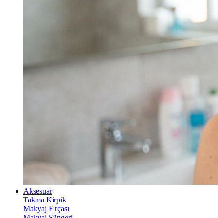
Aksesuar
Takma Kirpik
Makyaj Fırçası
Makyaj Süngeri