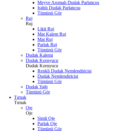
Meyve Aromalı Dudak Parlatıcısı
Işıltılı Dudak Parlatıcısı
Tümünü Gör
Ruj
Ruj
Likit Ruj
Mat Kalem Ruj
Mat Ruj
Parlak Ruj
Tümünü Gör
Dudak Kalemi
Dudak Koruyucu
Dudak Koruyucu
Renkli Dudak Nemlendiricisi
Dudak Nemlendiricisi
Tümünü Gör
Dudak Yağı
Tümünü Gör
Tırnak
Tırnak
Oje
Oje
Simli Oje
Parlak Oje
Tümünü Gör