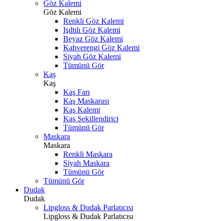
Göz Kalemi
Göz Kalemi
Renkli Göz Kalemi
Işıltılı Göz Kalemi
Beyaz Göz Kalemi
Kahverengi Göz Kalemi
Siyah Göz Kalemi
Tümünü Gör
Kaş
Kaş
Kaş Farı
Kaş Maskarası
Kaş Kalemi
Kaş Şekillendirici
Tümünü Gör
Maskara
Maskara
Renkli Maskara
Siyah Maskara
Tümünü Gör
Tümünü Gör
Dudak
Dudak
Lipgloss & Dudak Parlatıcısı
Lipgloss & Dudak Parlatıcısı