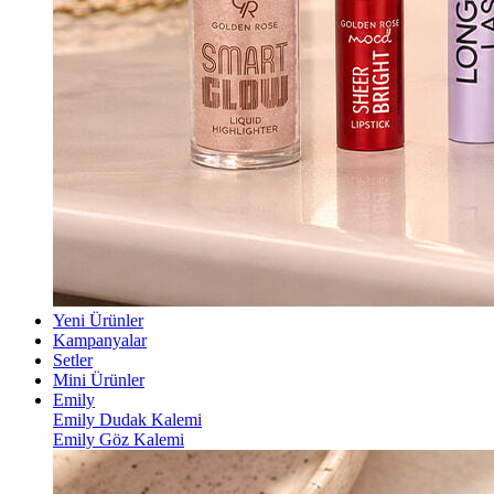
Yeni Ürünler
Kampanyalar
Setler
Mini Ürünler
Emily
Emily Dudak Kalemi
Emily Göz Kalemi