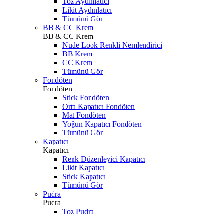
Toz Aydınlatıcı
Likit Aydınlatıcı
Tümünü Gör
BB & CC Krem
BB & CC Krem
Nude Look Renkli Nemlendirici
BB Krem
CC Krem
Tümünü Gör
Fondöten
Fondöten
Stick Fondöten
Orta Kapatıcı Fondöten
Mat Fondöten
Yoğun Kapatıcı Fondöten
Tümünü Gör
Kapatıcı
Kapatıcı
Renk Düzenleyici Kapatıcı
Likit Kapatıcı
Stick Kapatıcı
Tümünü Gör
Pudra
Pudra
Toz Pudra