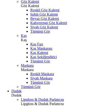
Göz Kalemi
Göz Kalemi
Renkli Göz Kalemi
Işıltılı Göz Kalemi
Beyaz Göz Kalemi
Kahverengi Göz Kalemi
Siyah Göz Kalemi
Tümünü Gör
Kaş
Kaş
Kaş Farı
Kaş Maskarası
Kaş Kalemi
Kaş Şekillendirici
Tümünü Gör
Maskara
Maskara
Renkli Maskara
Siyah Maskara
Tümünü Gör
Tümünü Gör
Dudak
Dudak
Lipgloss & Dudak Parlatıcısı
Lipgloss & Dudak Parlatıcısı