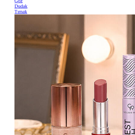
Göz
Dudak
Tırnak