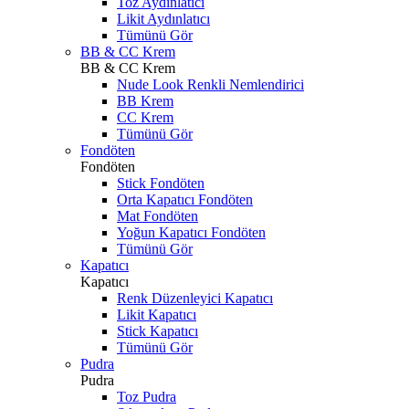
Toz Aydınlatıcı
Likit Aydınlatıcı
Tümünü Gör
BB & CC Krem
BB & CC Krem
Nude Look Renkli Nemlendirici
BB Krem
CC Krem
Tümünü Gör
Fondöten
Fondöten
Stick Fondöten
Orta Kapatıcı Fondöten
Mat Fondöten
Yoğun Kapatıcı Fondöten
Tümünü Gör
Kapatıcı
Kapatıcı
Renk Düzenleyici Kapatıcı
Likit Kapatıcı
Stick Kapatıcı
Tümünü Gör
Pudra
Pudra
Toz Pudra