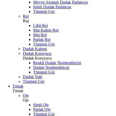
Meyve Aromalı Dudak Parlatıcısı
Işıltılı Dudak Parlatıcısı
Tümünü Gör
Ruj
Ruj
Likit Ruj
Mat Kalem Ruj
Mat Ruj
Parlak Ruj
Tümünü Gör
Dudak Kalemi
Dudak Koruyucu
Dudak Koruyucu
Renkli Dudak Nemlendiricisi
Dudak Nemlendiricisi
Tümünü Gör
Dudak Yağı
Tümünü Gör
Tırnak
Tırnak
Oje
Oje
Simli Oje
Parlak Oje
Tümünü Gör