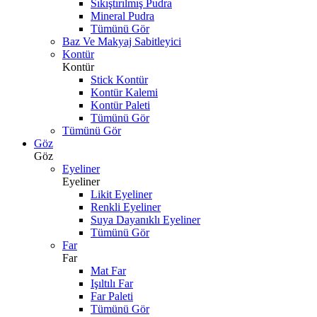
Sıkıştırılmış Pudra
Mineral Pudra
Tümünü Gör
Baz Ve Makyaj Sabitleyici
Kontür
Kontür
Stick Kontür
Kontür Kalemi
Kontür Paleti
Tümünü Gör
Tümünü Gör
Göz
Göz
Eyeliner
Eyeliner
Likit Eyeliner
Renkli Eyeliner
Suya Dayanıklı Eyeliner
Tümünü Gör
Far
Far
Mat Far
Işıltılı Far
Far Paleti
Tümünü Gör