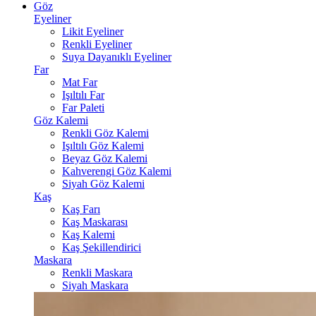
Göz
Eyeliner
Likit Eyeliner
Renkli Eyeliner
Suya Dayanıklı Eyeliner
Far
Mat Far
Işıltılı Far
Far Paleti
Göz Kalemi
Renkli Göz Kalemi
Işıltılı Göz Kalemi
Beyaz Göz Kalemi
Kahverengi Göz Kalemi
Siyah Göz Kalemi
Kaş
Kaş Farı
Kaş Maskarası
Kaş Kalemi
Kaş Şekillendirici
Maskara
Renkli Maskara
Siyah Maskara