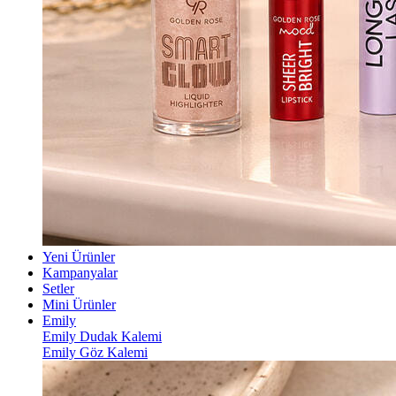
Yeni Ürünler
Kampanyalar
Setler
Mini Ürünler
Emily
Emily Dudak Kalemi
Emily Göz Kalemi