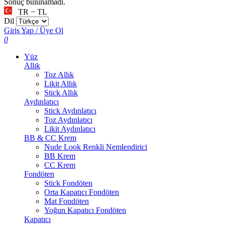
Sonuç bulunamadı.
TR − TL
Dil
Giriş Yap / Üye Ol
0
Yüz
Allık
Toz Allık
Likit Allık
Stick Allık
Aydınlatıcı
Stick Aydınlatıcı
Toz Aydınlatıcı
Likit Aydınlatıcı
BB & CC Krem
Nude Look Renkli Nemlendirici
BB Krem
CC Krem
Fondöten
Stick Fondöten
Orta Kapatıcı Fondöten
Mat Fondöten
Yoğun Kapatıcı Fondöten
Kapatıcı