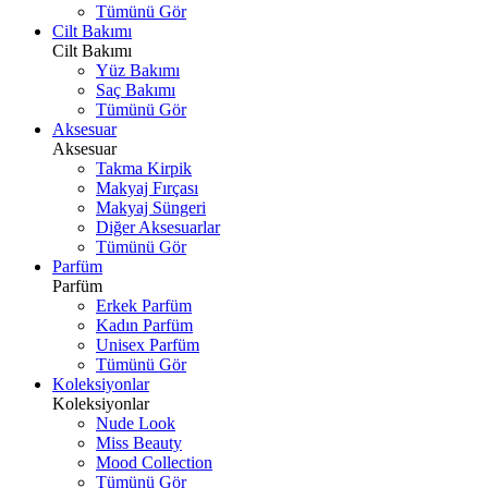
Tümünü Gör
Cilt Bakımı
Cilt Bakımı
Yüz Bakımı
Saç Bakımı
Tümünü Gör
Aksesuar
Aksesuar
Takma Kirpik
Makyaj Fırçası
Makyaj Süngeri
Diğer Aksesuarlar
Tümünü Gör
Parfüm
Parfüm
Erkek Parfüm
Kadın Parfüm
Unisex Parfüm
Tümünü Gör
Koleksiyonlar
Koleksiyonlar
Nude Look
Miss Beauty
Mood Collection
Tümünü Gör