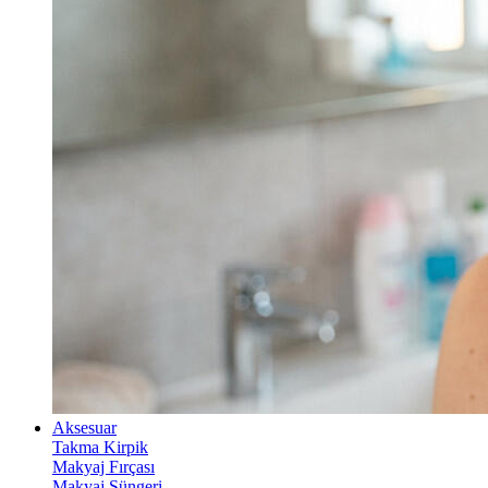
Aksesuar
Takma Kirpik
Makyaj Fırçası
Makyaj Süngeri